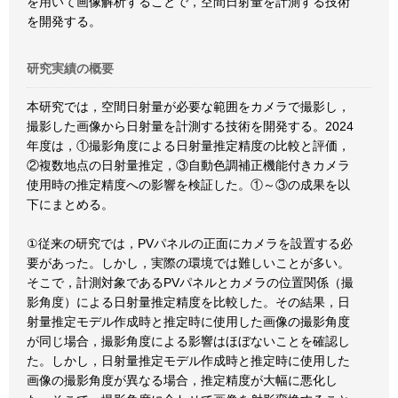
を用いて画像解析することで，空間日射量を計測する技術
を開発する。
研究実績の概要
本研究では，空間日射量が必要な範囲をカメラで撮影し，
撮影した画像から日射量を計測する技術を開発する。2024
年度は，①撮影角度による日射量推定精度の比較と評価，
②複数地点の日射量推定，③自動色調補正機能付きカメラ
使用時の推定精度への影響を検証した。①～③の成果を以
下にまとめる。
①従来の研究では，PVパネルの正面にカメラを設置する必
要があった。しかし，実際の環境では難しいことが多い。
そこで，計測対象であるPVパネルとカメラの位置関係（撮
影角度）による日射量推定精度を比較した。その結果，日
射量推定モデル作成時と推定時に使用した画像の撮影角度
が同じ場合，撮影角度による影響はほぼないことを確認し
た。しかし，日射量推定モデル作成時と推定時に使用した
画像の撮影角度が異なる場合，推定精度が大幅に悪化し