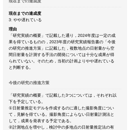
現在までの達成度
現在までの達成度
3: やや遅れている
理由
「研究実績の概要」で記載した通り，2024年度は一定の成
果を得ているものの，2023年度の研究実績報告書の「今後
の研究の推進方策」に記載した，複数地点の日射量から空
間日射量を計測する手法の開発については十分な成果が得
られていない。そのため，当初の計画よりやや遅れている
と判断する。
今後の研究の推進方策
「研究実績の概要」で記載した3つについては，それぞれ以
下を予定している。
①日射量推定モデルを作成するのに適した撮影角度につい
て，見解を得ている。撮影角度によらない日射量計測法と
して，成果を発表する予定である。
②計測地点を増やし，検討中の多地点の日射量推定法の有