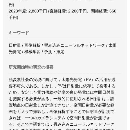
円)
2023年度: 2,860千円 (直接経費: 2,200千円、間接経費: 660
千円)
キーワード
日射量 / 画像解析 / 畳み込みニューラルネットワーク / 太陽
光発電 / 機械学習 / 予測・推定
研究開始時の研究の概要
脱炭素社会の実現に向けて，太陽光発電（PV）の活用が必
要不可欠である。しかし，PVは日射量に依存して発電する
ため，安定した電力供給や効率の良い発電には空間日射量
を把握する必要がある。一般的に使用される日射計は，設
置地点の日射量しか計測できない。空間日射量が必要な範
囲をカメラで撮影し，画像解析することで日射量が計測で
きれば，一つのカメラシステムで空間日射量が計測でき
る。そこで本研究では，畳み込みニューラルネットワーク