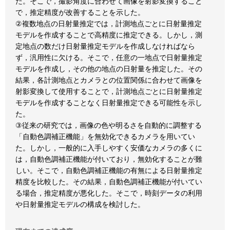
た。そこで，撮影角度に合わせて画像を射影変換すること
で，推定精度が改善することを示した。
②複数地点の日射量推定では，計測地点ごとに日射量推定
モデルを作成することで高精度に推定できる。しかし，測
定地点の数だけ日射量推定モデルを作成しなければなら
ず，汎用性に欠ける。そこで，任意の一地点で日射量推定
モデルを作成し，その他の地点の日射量を推定した。その
結果，各計測地点とカメラとの位置関係に合わせて画像を
射影変換して使用することで，計測地点ごとに日射量推定
モデルを作成することなく日射量推定できる可能性を示し
た。
③従来の研究では，画像の色や明るさを自動的に調整する
「自動色調補正機能」を無効化できるカメラを用いてい
た。しかし，一般的に入手しやすく安価なカメラの多くに
は，自動色調補正機能が付いており，無効化することが難
しい。そこで，自動色調補正機能の有無による日射量推定
精度を比較した。その結果，自動色調補正機能が付いてい
る場合，推定精度が悪化した。そこで，時刻データの利用
や日射量推定モデルの構成を検討した。