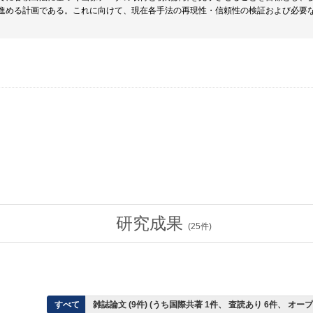
進める計画である。これに向けて、現在各手法の再現性・信頼性の検証および必要
研究成果
(
25
件)
すべて
雑誌論文 (9件) (うち国際共著 1件、 査読あり 6件、 オー