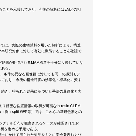
ることを示唆しており、今後の解析にはEMとの相
）については、実際の生物試料を用いた解析により、構造
が本研究対象に対して有効に機能することを確認で
グ結果が期待されるMAM構造を十分に反映していな
である。
い、条件の異なる画像群に対しても同一の識別モデ
しており、今後の構造評価の効率化・標準化に資す
き続き、得られた結果に基づいた手法の最適化と実
、より精密な位置情報の取得が可能なin-resin CLEM
：split-GFP等）では、これらの新規色素との
シグナル分布が観察されるケースが確認されてお
解析を進める予定である。
後半にかけて得られた知見をもとに学会発表および