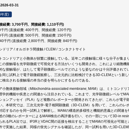
 2026-03-31
4年度)
直接経費: 3,700千円、間接経費: 1,110千円)
20千円 (直接経費: 400千円、間接経費: 120千円)
50千円 (直接経費: 500千円、間接経費: 150千円)
,640千円 (直接経費: 2,800千円、間接経費: 840千円)
コンドリア / オルガネラ間接触 / CLEM / コンタクトサイト
トコンドリアと小胞体が頻繁に接触している。近年この接触場に様々な分子が集ま
この接触場を光学顕微鏡で可視化する方法がいくつも開発され、これにより細胞機
的な接触場が、はたして電子顕微鏡レベルでどのような姿なのかは十分評価されて
を同じ試料上で電子顕微鏡観察し、三次元的に比較検討できる3D-CLEMという新
に検出される接触場の本当の姿を明らかにするものである。
胞体接触領域（Mitochondria-associated membrane; MAM）は、
学的機能や疾患との関連から注目されている。これまで、光学顕微鏡レベルでMAMを検出・
ションアッセイ（PLA）など複数のレポーターが開発されてきたが、これらが電子
い。本研究では、三次元光学-電子相関顕微鏡（3D-CLEM）を用いて、これらのレ
対応するのかを同一試料上で解析し、MAMの構造的多様性と機能的意義との関連を
の3種のレポーターによるMAM検出の再評価を行い、その一部について3D-in resi
れるPLA法では、IP3RとVDAC間の近接を検出することでMAMの可視化が可能と
件で実施した結果、同様の蛍光シグナルを確認したが、同一試料を用いた3D-CLE