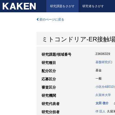
研究課題をさがす
研究者をさがす
前のページに戻る
ミトコンドリア-ER接触
23K06329
研究課題/領域番号
基盤研究(C)
研究種目
基金
配分区分
一般
応募区分
小区分4801
審査区分
久留米大学
研究機関
太田 啓介
久
研究代表者
伴 匡人
久留米大
研究分担者