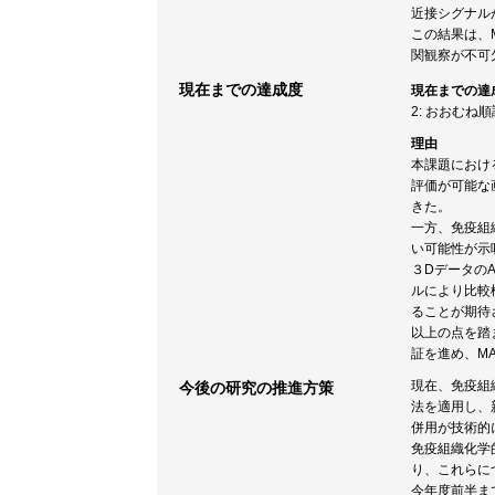
近接シグナル
この結果は、
関観察が不可
現在までの達成度
現在までの達
2: おおむね
理由
本課題における
評価が可能な
きた。
一方、免疫組
い可能性が示
３Dデータの
ルにより比較
ることが期待
以上の点を踏
証を進め、M
現在、免疫組織化
今後の研究の推進方策
法を適用し、
併用が技術的
免疫組織化学
り、これらに
今年度前半ま