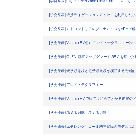
[学会発表] Organ Level Wide Field Correlative Light 
[学会発表] 近接ライゲーションアッセイを利用した小
[学会発表] ミトコンドリアのダイナミクスをvEMで
[学会発表] Volume EM特にアレイトモグラフィー
[学会発表] CLEM 観察アップグレード:SEM を用
[学会発表] 光学顕微鏡と電子顕微鏡を横断する先端
[学会発表] アレイトモグラフィー
[学会発表] Volume EMで観てはじめてわかる皮膚
[学会発表] 考える細胞 考える組織
[学会発表] エチレングリコール誘導腎障害モデルに