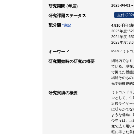
2023-04-01 –
研究期間 (年度)
交付 (202
研究課題ステータス
配分額
*注記
4,810千円 (
2025年度: 5
2024年度: 6
2023年度: 3
MAM / ミト
キーワード
細胞内ではミ
研究開始時の研究の概要
ている。現在
で捉えた機能
場所そのもの
光学顕微鏡的
ミトコンドリア小
研究実績の概要
ンとして、生理
近接ライゲー
は明らかでな
ような構造に
今年度は、上述
究で広く用いら
報に準じた条