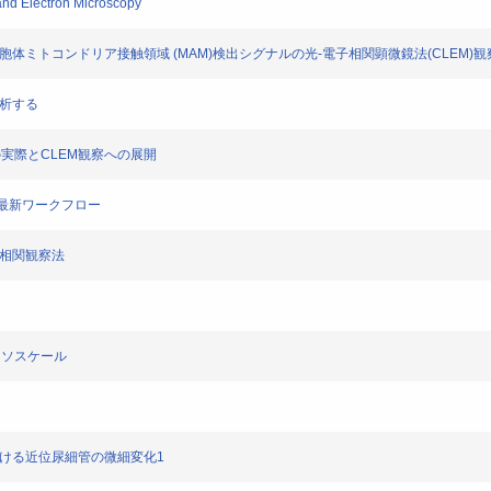
and Electron Microscopy
胞体ミトコンドリア接触領域 (MAM)検出シグナルの光-電子相関顕微鏡法(CLEM)観
解析する
法の実際とCLEM観察への展開
いた最新ワークフロー
的相関観察法
のメソスケール
おける近位尿細管の微細変化1