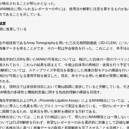
が検出されることが明らかとなった。
MAM検出に用いられるレポーターの中には、使用法や解釈に注意を要するものがあ
欠であることを示している。
成度
順調に進展している
中核技術であるArray Tomographyを用いた三次元相関顕微鏡（3D-CLEM
画像データを得ることができ、その一部は学会報告を行った。これにより、本手法
織化学的CLEMを用いたMAMの可視化については、検討した抗体の一部のラベリン
唆されており、これらの結果を踏まえて、今後は抗体等の再検討・改善を行う予定
AI解析については、ステップワイズ学習法を基盤とした画像分類モデルの構築を行
検討が可能となる運用手順を確立した。現在、本モデルを用いた解析が実際に稼働
される。
まえ、現時点では各技術項目において概ね順調に進捗していると判断している。引
AM構造の多様性と機能的意義に関する包括的理解の構築を目指す。
学的検出およびPLA（Proximity Ligation Assay）によるMAM検出については
新たに導入した色素を用いたプロトコールで実証を進めている。一部のレポーター系（例
に困難であるため、従来法を用いた解析を継続する方針である。
的検出法については、これまでの検証において、明らかにMAM構造とは一致しない
ついてはCLEM解析を行わず、有望なレポーターのみを選択的に対象として詳細な
でに各検出法に基づく画像データの取得と初期解析を完了させることを目標とし、