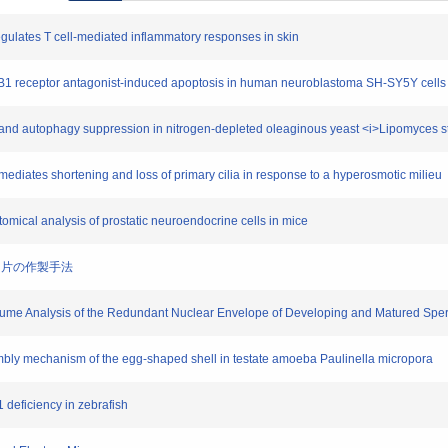
gulates T cell-mediated inflammatory responses in skin
 receptor antagonist-induced apoptosis in human neuroblastoma SH-SY5Y cells
and autophagy suppression in nitrogen-depleted oleaginous yeast <i>Lipomyces sta
iates shortening and loss of primary cilia in response to a hyperosmotic milieu
ical analysis of prostatic neuroendocrine cells in mice
切片の作製手法
ume Analysis of the Redundant Nuclear Envelope of Developing and Matured Spe
ly mechanism of the egg-shaped shell in testate amoeba Paulinella micropora
deficiency in zebrafish