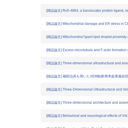
[雑誌論文] Ro5-4864, a translocator protein ligand, re
[雑誌論文] Mitochondrial damage and ER stress in CB1
[雑誌論文] Mitochondria?giant lipid droplet proximity 
[雑誌論文] Excess microtubule and F-actin formation med
[雑誌論文] Three‐dimensional ultrastructural and anatom
[雑誌論文] 補助治具を用いたSEM観察用準超薄連続
[雑誌論文] Three-Dimensional Ultrastructural and Vol
[雑誌論文] Three-dimensional architecture and assemb
[雑誌論文] Behavioral and neurological effects of Vrk1 