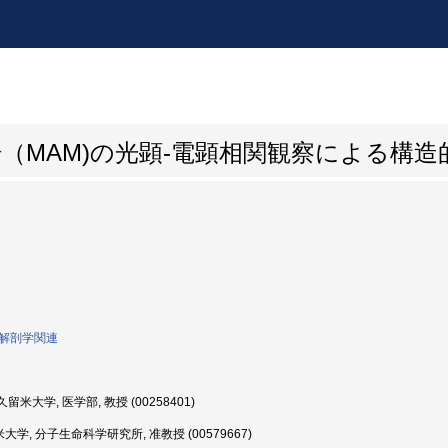
場（MAM)の光顕-電顕相関観察による構
0:解剖学関連
留米大学, 医学部, 教授 (00258401)
学, 分子生命科学研究所, 准教授 (00579667)