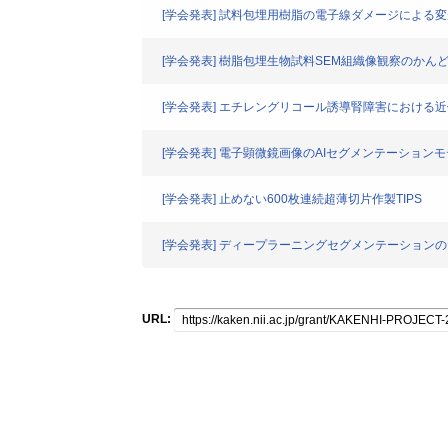
[学会発表] 試料包埋用樹脂の電子線ダメージによる変
[学会発表] 樹脂包埋生物試料SEM組織像観察のかん
[学会発表] エチレングリコール誘導腎障害における
[学会発表] 電子顕微鏡画像のAIセグメンテーション
[学会発表] 止めない600枚連続超薄切片作製TIPS
[学会発表] ディープラーニングセグメンテーショ
URL: