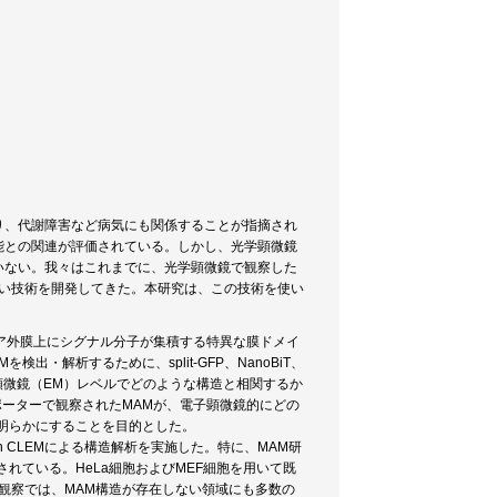
り、代謝障害など病気にも関係することが指摘され
能との関連が評価されている。しかし、光学顕微鏡
いない。我々はこれまでに、光学顕微鏡で観察した
しい技術を開発してきた。本研究は、この技術を使い
ミトコンドリア外膜上にシグナル分子が集積する特異な膜ドメイ
解析するために、split-GFP、NanoBiT、
顕微鏡（EM）レベルでどのような構造と相関するか
ポーターで観察されたMAMが、電子顕微鏡的にどの
明らかにすることを目的とした。
n CLEMによる構造解析を実施した。特に、MAM研
されている。HeLa細胞およびMEF細胞を用いて既
M観察では、MAM構造が存在しない領域にも多数の