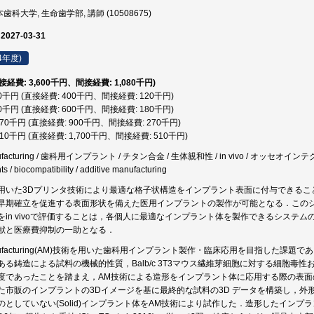
歯科大学, 生命歯学部, 講師 (10508675)
 2027-03-31
4年度)
直接経費: 3,600千円、間接経費: 1,080千円)
20千円 (直接経費: 400千円、間接経費: 120千円)
80千円 (直接経費: 600千円、間接経費: 180千円)
,170千円 (直接経費: 900千円、間接経費: 270千円)
,210千円 (直接経費: 1,700千円、間接経費: 510千円)
nufacturing / 歯科用インプラント / チタン合金 / 生体親和性 / in vivo / オッセオインテグレーション
nts / biocompatibility / additive manufacturing
用いた3Dプリンタ技術により最適な格子状構造をインプラント表面に付与できるこ
早期確立を促進する表面形状を備えた医用インプラントの製作が可能となる．この
をin vivoで評価することは，各個人に最適なインプラント体を製作できるシステ
献と医療費抑制の一助となる．
 Manufacturing(AM)技術を用いた歯科用インプラント製作・臨床応用を目指した課題で
ある鋳造による試料の機械的性質，Balb/c 3T3マウス繊維芽細胞に対する細胞毒
度であったことを踏まえ，AM技術による造形をインプラント体に応用する際の表面のデ
た市販のインプラントの3Dイメージを基に最終的な試料の3D データを構築し，外
のとしていない(Solid)インプラント体をAM技術により試作した．造形したインプ