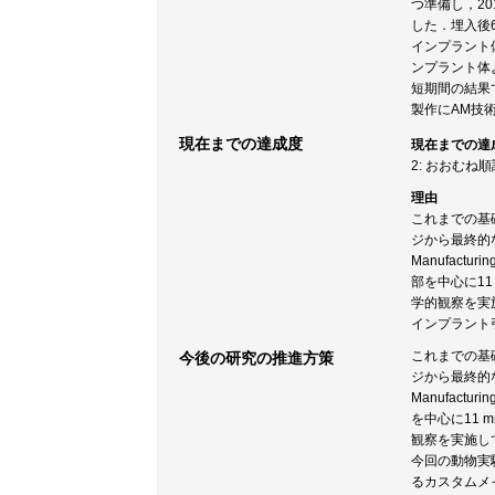
つ準備し，20
した．埋入後6
インプラント
ンプラント体
短期間の結果
製作にAM技
現在までの達成度
現在までの達
2: おおむね
理由
これまでの基
ジから最終的な
Manufac
部を中心に11
学的観察を実
インプラント
これまでの基
今後の研究の推進方策
ジから最終的な
Manufac
を中心に11 
観察を実施し
今回の動物実
るカスタムメ