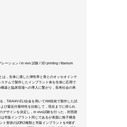
 / in vivo 試験 / 3D printing / titanium
とは，生体に適した弾性率と骨とのオッセオインテ
システムで製作したインプラント体を生体に応用で
ムの構築と臨床現場への導入に繋がり，長寿社会の再
ある．Ti6Al4V-ELI合金を用いてAM技術で製作した試
性および最近付着特性を比較して，現在までに得られ
ザインを決定し，in vivo試験を行った．対照群
形は市販インプラント同じであるが表面に格子構造
ラント形状の試料2種類と市販インプラントを4個ず