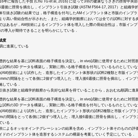
16年に報告した手技 (Chu TG et al, 2016) に従って3羽の健康なうさぎの脛
週後に脛骨を摘出し，インプラント引抜き試験 (ASTM F564-17, 2017）と組
体引抜き試験の結果では，格子構造を付与したAMインプラント体と市販のインプラント
より高い骨結合性が示された．また，組織学的観察においては全ての試料に対する
ではあるが，AM技術によるインプラント体を埋入した際の骨結合性は，市販イン
術の導入が期待できることを明らかにしている．
成度
順調に進展している
礎的な結果を基に試料表面の格子構造を決定し，in vivo試験に使用するために対
試料の3D データを構築し，実験に用いる格子構造を付与しているものとしていない（Sol
turing(AM)技術により試作した．造形したインプラント体形状の試料2種類と市販
 mmの間隔をとって各側に2個ずつ埋入した．埋入後6週後に脛骨を摘出し，インプラント体引
施している．
引抜き試験と組織学的観察から良好な結果を得ていることから，おおむね順調に進
礎的な結果を基に試料表面の格子構造を決定し，in vivo試験に使用するために対
試料の3D データを構築し，実験に用いる格子構造を付与しているものとしていない（Sol
turing(AM)技術により試作した．造形したインプラント形状の試料2種類と市販イ
mmの間隔をとって各側に2個ずつ埋入した．埋入後6週後に脛骨を摘出し，インプラント引抜き
ている．
験によるオッセオインテグレーションの結果を含め，インプラント体そのものの評
イドのインプラント体を造形するシステムの構築を考案していく予定にしている．