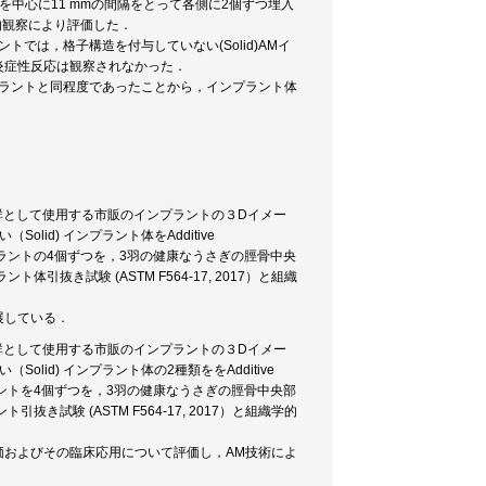
骨中央部を中心に11 mmの間隔をとって各側に2個ずつ埋入
織学的観察により評価した．
では，格子構造を付与していない(Solid)AMイ
炎症性反応は観察されなかった．
プラントと同程度であったことから，インプラント体
照群として使用する市販のインプラントの３Dイメー
id) インプラント体をAdditive
インプラントの4個ずつを，3羽の健康なうさぎの脛骨中央
抜き試験 (ASTM F564-17, 2017）と組織
展している．
照群として使用する市販のインプラントの３Dイメー
id) インプラント体の2種類ををAdditive
ンプラントを4個ずつを，3羽の健康なうさぎの脛骨中央部
試験 (ASTM F564-17, 2017）と組織学的
価およびその臨床応用について評価し，AM技術によ