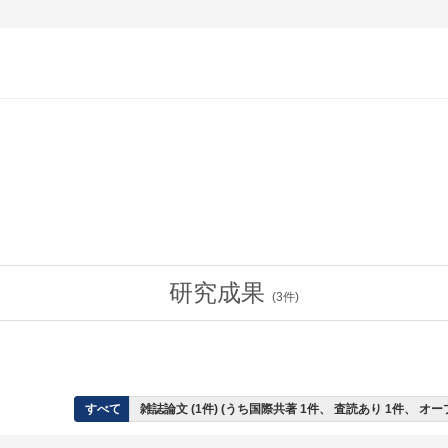
研究成果
(
3
件)
すべて
雑誌論文 (1件) (うち国際共著 1件、 査読あり 1件、 オ