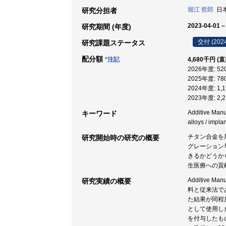
堀江 哲郎
日本
研究分担者
2023-04-01 –
研究期間 (年度)
交付 (202
研究課題ステータス
配分額
*注記
4,680千円 (
2026年度: 5
2025年度: 7
2024年度: 1
2023年度: 2
Additive Ma
キーワード
alloys / impla
チタン合金を
研究開始時の研究の概要
グレーション
きるかどうか
生医療への貢
Additive
研究実績の概要
料と従来法で
た結果が同程
として使用し
を付与したも