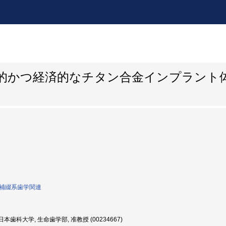
新的かつ経済的なチタン合金インプラント
0:補綴系歯学関連
本歯科大学, 生命歯学部, 准教授 (00234667)