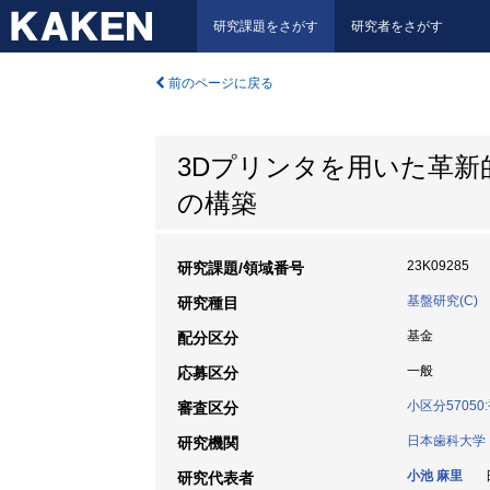
研究課題をさがす
研究者をさがす
前のページに戻る
3Dプリンタを用いた革
の構築
23K09285
研究課題/領域番号
基盤研究(C)
研究種目
基金
配分区分
一般
応募区分
小区分5705
審査区分
日本歯科大学
研究機関
小池 麻里
日
研究代表者