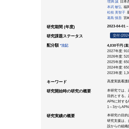
増満 誠
日本赤十
本武 敏弘
福岡
松枝 美智子
星
葛島 慎吾
宮崎
2023-04-01 –
研究期間 (年度)
交付 (202
研究課題ステータス
配分額
*注記
4,030千円 (
2027年度: 9
2026年度: 5
2025年度: 6
2024年度: 6
2023年度: 1
高度実践看護師 
キーワード
本研究では、高
研究開始時の研究の概要
目的とする。
APNに対す
1～3からA
本研究の目的
研究実績の概要
研究支援は、
設からの組織