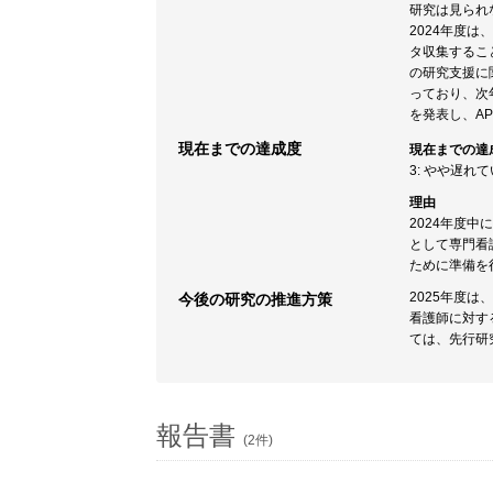
研究は見られ
2024年度
タ収集するこ
の研究支援に
っており、次
を発表し、A
現在までの達成度
現在までの達
3: やや遅れ
理由
2024年度
として専門看
ために準備を
2025年度
今後の研究の推進方策
看護師に対す
ては、先行研
報告書
(2件)