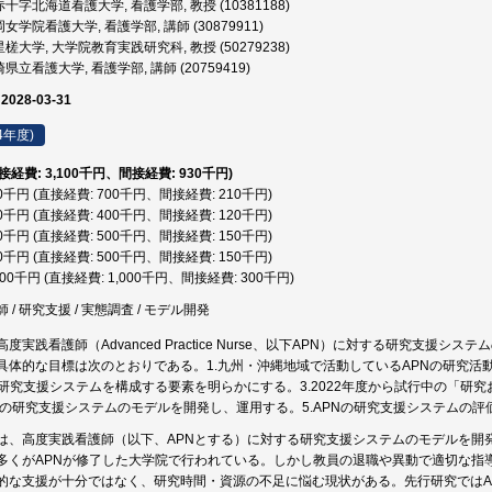
字北海道看護大学, 看護学部, 教授 (10381188)
女学院看護大学, 看護学部, 講師 (30879911)
槎大学, 大学院教育実践研究科, 教授 (50279238)
県立看護大学, 看護学部, 講師 (20759419)
 2028-03-31
4年度)
直接経費: 3,100千円、間接経費: 930千円)
10千円 (直接経費: 700千円、間接経費: 210千円)
20千円 (直接経費: 400千円、間接経費: 120千円)
50千円 (直接経費: 500千円、間接経費: 150千円)
50千円 (直接経費: 500千円、間接経費: 150千円)
,300千円 (直接経費: 1,000千円、間接経費: 300千円)
/ 研究支援 / 実態調査 / モデル開発
度実践看護師（Advanced Practice Nurse、以下APN）に対する研究支
具体的な目標は次のとおりである。1.九州・沖縄地域で活動しているAPNの研究活
る研究支援システムを構成する要素を明らかにする。3.2022年度から試行中の「研
PNの研究支援システムのモデルを開発し、運用する。5.APNの研究支援システムの評
は、高度実践看護師（以下、APNとする）に対する研究支援システムのモデルを開
多くがAPNが修了した大学院で行われている。しかし教員の退職や異動で適切な指
的な支援が十分ではなく、研究時間・資源の不足に悩む現状がある。先行研究ではA