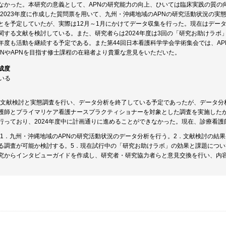
なかった。本研究の意義として、APNの研究能力の向上、ひいては臨床実践の質の
は、2023年度に作成した質問票を用いて、九州・沖縄地域のAPNの研究活動状況の実
とを予定していたが、実際は12月～1月にかけてデータ収集を行った。現在はデータ
関する文献を検討している。また、研究者らは2024年度は3回の「研究お助けラボ」
年度も活動を継続する予定である。また第44回日本看護科学学会学術集会では、A
PNやAPNを目指す修士課程の在籍者より貴重な意見をいただいた。
成度
ている
中に文献検討と実態調査を行い、データ分析を終了している予定であったが、データ分析
護師とプライマリケア看護ナースプラクティショナーを対象とした調査を実施した
行っており、2024年度中に計画通りに進めることができなかった。現在、診療看
は、1．九州・沖縄地域のAPNの研究活動状況のデータ分析を行う。2．文献検討の結果
る調査が可能か検討する。5．現在試行中の「研究お助けラボ」の効果と課題につい
究からインタビューガイドを作成し、研究者・研究協力者らと意見交換を行い、内