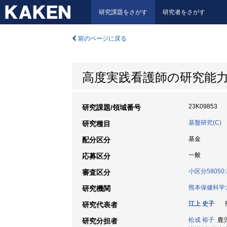
研究課題をさがす
研究者をさがす
前のページに戻る
高度実践看護師の研究能
23K09853
研究課題/領域番号
基盤研究(C)
研究種目
基金
配分区分
一般
応募区分
小区分5805
審査区分
熊本保健科学
研究機関
江上 史子
熊
研究代表者
松成 裕子
鹿児
研究分担者