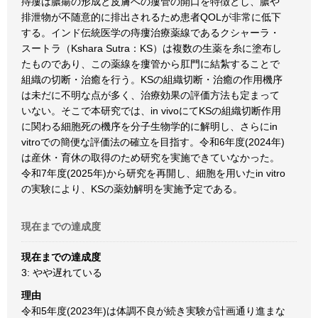
痔瘻は膿瘍の形成と皮膚への瘻管の開口を特徴とし、膿や
排泄物が不随意的に排出されるため患者QOLが非常に低下
する。インド伝統医学の痔瘻治療薬線であるクシャーラ・
スートラ（Kshara Sutra：KS）は複数の生薬を糸に塗布し
たものであり、この薬線を瘻管から肛門に結紮することで
組織の切断・治癒を行う。KSの組織切断・治癒の作用機序
は未だに不明な点が多く、治療効果の評価方法も定まって
いない。そこで本研究では、in vivoにてKSの組織切断作用
に関わる細胞死の機序を分子生物学的に解明し、さらにin
vitroでの簡便な評価法の確立を目指す。令和6年度(2024年)
は産休・育休の取得のため研究を実施できていなかった。
令和7年度(2025年)から研究を再開し、細胞を用いたin vitro
の実験により、KSの薬効解明を実施予定である。
現在までの達成度
現在までの達成度
3: やや遅れている
理由
令和5年度(2023年)は体調不良が続き実験が計画通り進まな