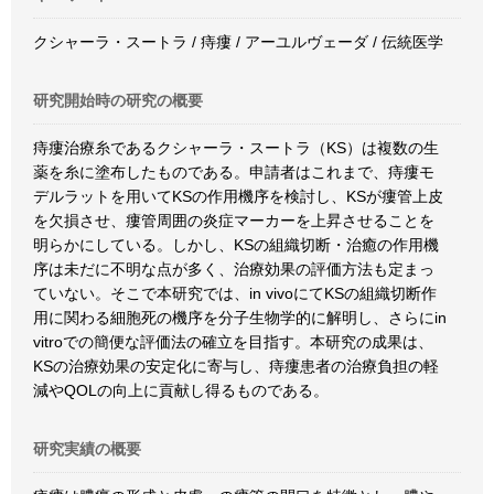
クシャーラ・スートラ / 痔瘻 / アーユルヴェーダ / 伝統医学
研究開始時の研究の概要
痔瘻治療糸であるクシャーラ・スートラ（KS）は複数の生
薬を糸に塗布したものである。申請者はこれまで、痔瘻モ
デルラットを用いてKSの作用機序を検討し、KSが瘻管上皮
を欠損させ、瘻管周囲の炎症マーカーを上昇させることを
明らかにしている。しかし、KSの組織切断・治癒の作用機
序は未だに不明な点が多く、治療効果の評価方法も定まっ
ていない。そこで本研究では、in vivoにてKSの組織切断作
用に関わる細胞死の機序を分子生物学的に解明し、さらにin
vitroでの簡便な評価法の確立を目指す。本研究の成果は、
KSの治療効果の安定化に寄与し、痔瘻患者の治療負担の軽
減やQOLの向上に貢献し得るものである。
研究実績の概要