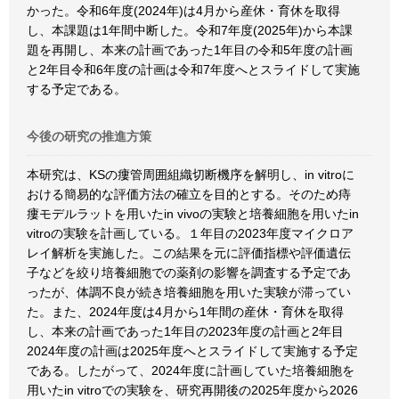
かった。令和6年度(2024年)は4月から産休・育休を取得
し、本課題は1年間中断した。令和7年度(2025年)から本課
題を再開し、本来の計画であった1年目の令和5年度の計画
と2年目令和6年度の計画は令和7年度へとスライドして実施
する予定である。
今後の研究の推進方策
本研究は、KSの瘻管周囲組織切断機序を解明し、in vitroに
おける簡易的な評価方法の確立を目的とする。そのため痔
瘻モデルラットを用いたin vivoの実験と培養細胞を用いたin
vitroの実験を計画している。１年目の2023年度マイクロア
レイ解析を実施した。この結果を元に評価指標や評価遺伝
子などを絞り培養細胞での薬剤の影響を調査する予定であ
ったが、体調不良が続き培養細胞を用いた実験が滞ってい
た。また、2024年度は4月から1年間の産休・育休を取得
し、本来の計画であった1年目の2023年度の計画と2年目
2024年度の計画は2025年度へとスライドして実施する予定
である。したがって、2024年度に計画していた培養細胞を
用いたin vitroでの実験を、研究再開後の2025年度から2026