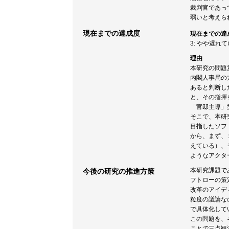
裁判官であっ
弱いと考えら
現在までの達成度
現在までの達
3: やや遅れ
理由
本研究の問題
内閣人事局の
あると判断し
と、その指揮
「官邸主導」
そこで、本研
目指したソフ
から、まず、
えている）、
ようなアクタ
本研究課題で
今後の研究の推進方策
フトローの策
改革のアイデ
粒度の議論な
で具体化して
この問題を、
ことで三点観