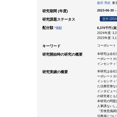
飯田 秀総
東京
2023-06-30 –
研究期間 (年度)
交付 (202
研究課題ステータス
配分額
*注記
6,370千円 (
2024年度: 3
2023年度: 3
コーポレート・ガ
キーワード
本研究は会社
研究開始時の研究の概要
ーポレートガ
インセンティ
本研究は会社
研究実績の概要
ーポレートガ
インセンティ
た法務官僚な
インタビュー
の研究者とも
本研究の問題
人事課ないし
「官僚意識調
法務省につい