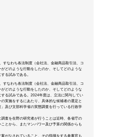
」、すなわち各法制度（会社法、金融商品取引法、コ
ーがどのような行動をしたのか、そしてどのような
にする試みである。
」、すなわち各法制度（会社法、金融商品取引法、コ
ーがどのような行動をしたのか、そしてどのような
する試みである。2024年度は、立法に関与してい
ーの実施をするにあたり、具体的な候補者の選定と
査」及び文部科学省の実態調査を行っている行政学
な調査を在野の研究者が行うことは近時、各省庁の
いことから、またマンパワー及び予算の関係からも
。
立案がなされていること、その指揮をする参事官も