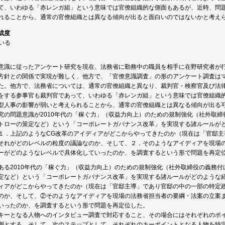
て、いわゆる「赤レンガ組」という意味では官僚組織的な側面もあるが、近時、問
れることから、通常の官僚組織とは異なる傾向が出ると面白いのではないかと考え
成度
ている
意識に従ったアンケート研究を現在、法務省に勤務中の職員を相手に在野研究者が
方針との関係で実現が難しく、他方で、「官僚意識調査」の形のアンケート調査は
た。他方で、法務省については、通常の官僚組織と異なり、裁判官・検察官及び法
をする参事官も裁判官であって、いわゆる「赤レンガ組」という意味では官僚組織
型人事の影響が弱いと考えられることから、通常の官僚組織とは異なる傾向が出る
究の問題意識が2010年代の「稼ぐ力」（収益力向上）のための規制強化（社外取
トローの策定など）という「コーポレートガバナンス改革」を実現する諸ルールが
１．上記のようなCG改革のアイディアがどこからやってきたのか（現在は「官邸
それがどのレベルの粒度の議論なのか、そして、２．そのようなアイディアを現場
ーがどのようなレベルで具体化していったのか、を調査するという形で問題を再定
ある2010年代の「稼ぐ力」（収益力向上）のための規制強化（社外取締役の義務
定など）という「コーポレートガバナンス改革」を実現する諸ルールがどのような
ィアがどこからやってきたのか（現在は「官邸主導」であり官邸の中の一部の特定
のか、そして、②そのようなアイディアを現場の法務省担当者の要綱・法案の立案
いったのか、を調査するという形で問題を再定位した。
キーとなる人物へのインタビュー調査で対応すること、その場合にはそれぞれのポ
測とする。そして、次のステップとして、それぞれのキーポイントとなる人物を特