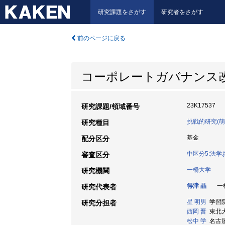
研究課題をさがす
研究者をさがす
前のページに戻る
コーポレートガバナンス
23K17537
研究課題/領域番号
挑戦的研究(萌
研究種目
基金
配分区分
中区分5:法
審査区分
一橋大学
研究機関
得津 晶
一橋
研究代表者
星 明男
学習院大
研究分担者
西岡 晋
東北大学
松中 学
名古屋大