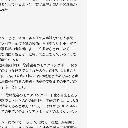
題となっているような「官邸主導」型人事の影響が
られた。
行うことは、近時、各省庁の人事課ないし人事院・
マンパワー及び予算の関係から困難ないし不可能で
律事務所の出向者によって立案がなされているこ
的な側面もあるが、近時、問題となっているような
可能性がある。
締役の義務付け・取締役会のモニタリングボード化を
どのような経路でなされたのか、の解明にあること
主導」であり官邸の中の一部の特定政治家であると考
の法務省担当者の要綱・法案の立案までの中でどの
位することにした。
付け・取締役会のモニタリングボード化を目指したソ
経路でなされたのかの解明を、本研究では、１．CG
政治家であると考えている）、それがどのレベルの
までの中でどのようなアクターがどのようなレベル
イントについて「1人」ではなく「複数」から聞く
定すること、そのためには立法作業関与者を商事法