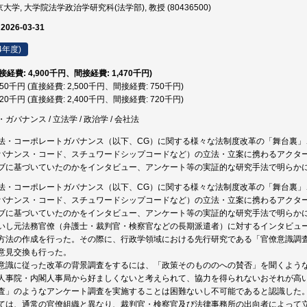
大学, 大学院法学政治学研究科(法学部), 教授 (80436500)
 2026-03-31
4年度)
直接経費: 4,900千円、間接経費: 1,470千円)
,250千円 (直接経費: 2,500千円、間接経費: 750千円)
,120千円 (直接経費: 2,400千円、間接経費: 720千円)
バナンス / 立法学 / 政治学 / 会社法
法・コーポレートガバナンス（以下、CG）に関する様々な法制度改革の「舞台裏
バナンス・コード、スチュワードシップコードなど）の立法・立案に携わるアクタ
ブに基づいていたのかをインタビュー、アンケート等の実証的な研究手法で明らか
法・コーポレートガバナンス（以下、CG）に関する様々な法制度改革の「舞台裏
バナンス・コード、スチュワードシップコードなど）の立法・立案に携わるアクタ
ブに基づいていたのかをインタビュー、アンケート等の実証的な研究手法で明らかに
いし元法務官僚（弁護士・裁判官・検察官などの長期派遣者）に対するインタビュ
方法の作成を行った。その際に、行政学領域における先行研究である「官僚意識調
意見交換も行った。
意識に従った改革の背景調査をするには、「政策そのもののへの賛否」を聞くよう
人事院・内閣人事局から好ましくないと考えられて、協力を得られないおそれが高
査」のようなアンケート調査を実施することは困難ないし不可能であると認識した
ては、通常の官僚組織と異なり、裁判官・検察官及び法律事務所の出向者によって