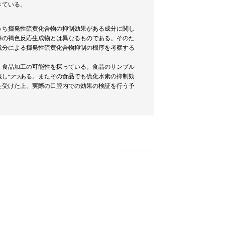
きている。
うち揮発性硫黄化合物の抑制効果がある成分に関し
等の褐色反応生成物とは異なるものである。そのた
成分による揮発性硫黄化合物抑制の機序を考察する
、食品加工の可能性を探っている。食品のサンプル
服しつつある。またその食品でも硫化水素の抑制効
を受けた上、実際の口腔内での効果の検証を行う予