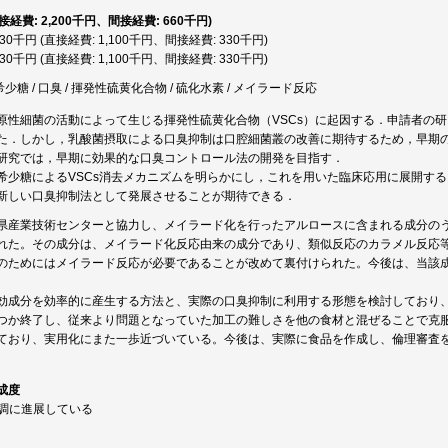
直接経費: 2,200千円、間接経費: 660千円)
,430千円 (直接経費: 1,100千円、間接経費: 330千円)
,430千円 (直接経費: 1,100千円、間接経費: 330千円)
希少糖 / 口臭 / 揮発性硫黄化合物 / 硫化水素 / メイラード反応
原性細菌の活動によって生じる揮発性硫黄化合物（VSCs）に起因する．申請者の
た．しかし，乳酸菌摂取による口臭抑制は口腔細菌叢の改善に期待するため，早期
研究では，早期に効果的な口臭コントロール法の開発を目指す．
希少糖によるVSCs消去メカニズムを明らかにし，これを用いた臨床応用に展開す
新しい口臭抑制法として発展させることが期待できる．
県産業技術センターと協力し、メイラード化を行ったアルロースに含まれる成分の
れた。その成分は、メイラード化反応由来の成分であり、類似反応のカラメル反応
のためにはメイラード反応が必要であることが改めて裏付けられた。今後は、当該
効成分を効率的に産生する方法と、実際の口臭抑制に利用する形態を検討しており
つか終了し、従来より問題となっていた加工の難しさを他の食材と混ぜることで克
ており、実用化にまた一歩近づいている。今後は、実際に食品を作成し、倫理審査
成度
順調に進展している