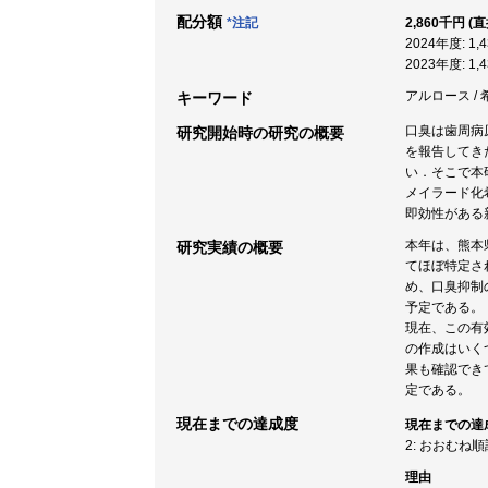
配分額
*注記
2,860千円 (
2024年度: 1
2023年度: 1
アルロース / 
キーワード
口臭は歯周病
研究開始時の研究の概要
を報告してき
い．そこで本
メイラード化
即効性がある
本年は、熊本
研究実績の概要
てほぼ特定さ
め、口臭抑制
予定である。
現在、この有
の作成はいく
果も確認でき
定である。
現在までの達成度
現在までの達
2: おおむね
理由