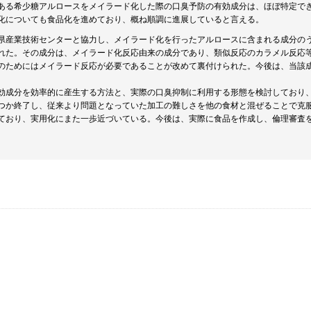
ある希少糖アルロースをメイラード化した際の口臭予防の有効成分は、ほぼ特定で
化についても食品化を進めており、概ね順調に進展していると言える。
県産業技術センターと協力し、メイラード化を行ったアルロースに含まれる成分の
れた。その成分は、メイラード化反応由来の成分であり、類似反応のカラメル反応
のためにはメイラード反応が必要であることが改めて裏付けられた。今後は、当該
効成分を効率的に産生する方法と、実際の口臭抑制に利用する形態を検討しており
つか終了し、従来より問題となっていた加工の難しさを他の食材と混ぜることで克
ており、実用化にまた一歩近づいている。今後は、実際に食品を作成し、倫理審査