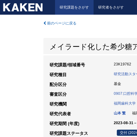
研究課題をさがす
研究者をさがす
前のページに戻る
メイラード化した希少糖
23K19762
研究課題/領域番号
研究活動スタ
研究種目
基金
配分区分
0907:口腔
審査区分
福岡歯科大学
研究機関
山本 繁
福岡
研究代表者
2023-08-31 –
研究期間 (年度)
交付 (202
研究課題ステータス