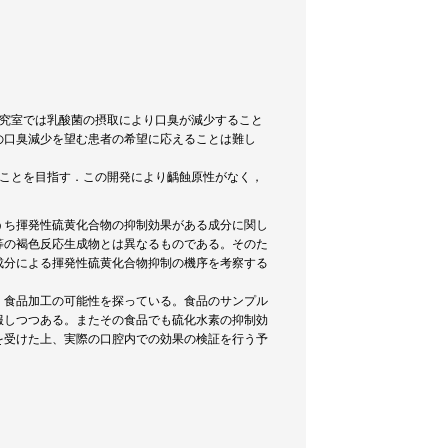
研究室では乳酸菌の摂取により口臭が減少すること
の口臭減少を望む患者の希望に応えることは難し
ることを目指す．この開発により齲蝕原性がなく，
うち揮発性硫黄化合物の抑制効果がある成分に関し
等の褐色反応生成物とは異なるものである。そのた
成分による揮発性硫黄化合物抑制の機序を考察する
、食品加工の可能性を探っている。食品のサンプル
服しつつある。またその食品でも硫化水素の抑制効
を受けた上、実際の口腔内での効果の検証を行う予