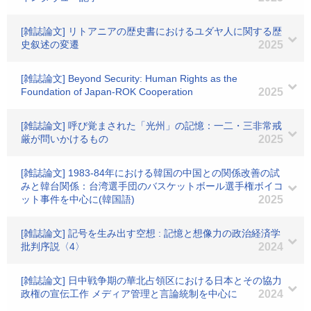
[雑誌論文] リトアニアの歴史書におけるユダヤ人に関する歴
史叙述の変遷
2025
[雑誌論文] Beyond Security: Human Rights as the
Foundation of Japan-ROK Cooperation
2025
[雑誌論文] 呼び覚まされた「光州」の記憶：一二・三非常戒
厳が問いかけるもの
2025
[雑誌論文] 1983-84年における韓国の中国との関係改善の試
みと韓台関係：台湾選手団のバスケットボール選手権ボイコ
ット事件を中心に(韓国語)
2025
[雑誌論文] 記号を生み出す空想 : 記憶と想像力の政治経済学
批判序説〈4〉
2024
[雑誌論文] 日中戦争期の華北占領区における日本とその協力
政権の宣伝工作 メディア管理と言論統制を中心に
2024