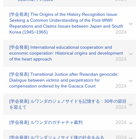
[学会発表] The Origins of the History Recognition Issue:
Seeking a Common Understanding of the Post-WWII
Reparations and Claims Issues between Japan and South
Korea (1945~1965)
2024
[学会発表] International educational cooperation and
economic cooperation: Historical origins and development
of the heart approach
2024
[学会発表] Transitional Justice after Rwandan genocide:
Dialogue between victims and perpetrators for
compensation ordered by the Gacaca Court
2024
[学会発表] ルワンダのジェノサイドを記憶する：30年の節目
を迎えて
2024
[学会発表] ルワンダのガチャチャ裁判
2024
[学会発表] ルワンダジェノサイド後の社会をみる
2024