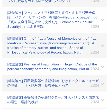
ック犯釈放をめぐる韓台交渉（ハングル）
2024
[雑誌論文] フェミニスト平和研究を原点とする平和安全保
障:「ベティ・リアドンの「有機的平和(organic peace)」と
「真の安全保障を求める女性たち（Women for Genuine
Security）」による実践」
2024
[雑誌論文] On the “I” as a Vessel of Memories or the “I” as
Ideational Representative (Vorstellungsrepräsentanz) : A
treatise of memory, autism, and nation : Series of
Philosophical Psychology of Reconciliation, Part I
2024
[雑誌論文] Position of Imagination in Hegel : Critique of the
political economy of memory and imagination, Part III
2024
[雑誌論文] 西田幾多郎の後期哲学におけるメタモルフォーゼ
の理論――形・絶対無・反復をめぐって
2024
[雑誌論文] 高等教育の多層的グローバルガバナンスと国際化
の理念・理論的検討
2024