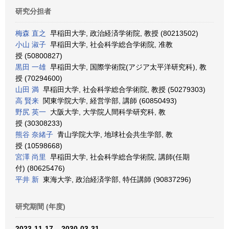
研究分担者
梅森 直之
早稲田大学, 政治経済学術院, 教授 (80213502)
小山 淑子
早稲田大学, 社会科学総合学術院, 准教
授 (50800827)
黒田 一雄
早稲田大学, 国際学術院(アジア太平洋研究科), 教
授 (70294600)
山田 満
早稲田大学, 社会科学総合学術院, 教授 (50279303)
高 賢来
関東学院大学, 経営学部, 講師 (60850493)
野尻 英一
大阪大学, 大学院人間科学研究科, 教
授 (30308233)
熊谷 奈緒子
青山学院大学, 地球社会共生学部, 教
授 (10598668)
宮澤 尚里
早稲田大学, 社会科学総合学術院, 講師(任期
付) (80625476)
平井 新
東海大学, 政治経済学部, 特任講師 (90837296)
研究期間 (年度)
2023-11-17 – 2030-03-31