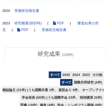
2024
実施状況報告書
2023
研究概要(採択時)
(
PDF
)
審査結果の所
見
(
PDF
)
実施状況報告書
研究成果
(
133
件)
すべて
2025
2024
2023
その他
すべて
国際共同研究 (6件)
雑誌論文 (31件) (うち国際共著 1件、 査読あり 9件、 オープンアクセス
学会発表 (66件) (うち国際学会 23件、 招待講演 20件)
図書 (18件)
備考 (4件)
学会・シンポジウム開催 (8件)