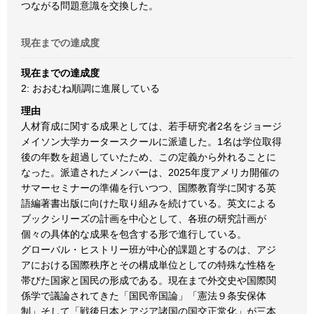
つながる問題意識を交換した。
現在までの達成度
現在までの達成度
2: おおむね順調に進展している
理由
人材育成に関する成果としては、若手研究者2名をジョージ
メイソン大学カータースクールに派遣した。1名は学位取得
後の年数を超過していたため、この定義から外れることに
なった。派遣されたメンバーは、2025年度アメリカ開催の
サマーセミナーの準備を行いつつ、国際教育学に関する英
語編著書出版に向けた取り組みを続けている。英文による
ブックシリーズの計画を中心として、各班の研究計画が
個々の具体的な成果を包含する形で進行している。
グローバル・ヒストリー班が中心的課題とするのは、アジ
アにおける国際秩序とその構成単位としての特殊な性格を
帯びた国家と国民の形成である。現在まで外交史や国際関
係学で議論されてきた「国民帝国論」「憲法９条安保体
制」そして「戦後日本とアジア諸国の国交正常化」が三本