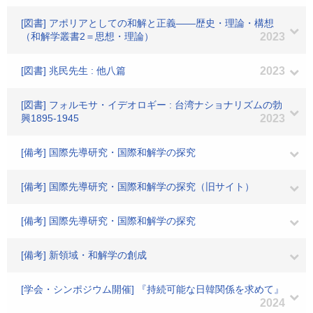
[図書] アポリアとしての和解と正義――歴史・理論・構想
（和解学叢書2＝思想・理論）
2023
[図書] 兆民先生 : 他八篇
2023
[図書] フォルモサ・イデオロギー : 台湾ナショナリズムの勃
興1895-1945
2023
[備考] 国際先導研究・国際和解学の探究
[備考] 国際先導研究・国際和解学の探究（旧サイト）
[備考] 国際先導研究・国際和解学の探究
[備考] 新領域・和解学の創成
[学会・シンポジウム開催] 『持続可能な日韓関係を求めて』
2024