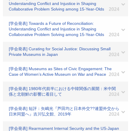
Understanding Conflict and Injustice in Shaping
Collaborative Problem Solving among 15-Year-Olds
2024
[学会発表] Towards a Future of Reconciliation:
Understanding Conflict and Injustice in Shaping
Collaborative Problem Solving among 15-Year-Olds
2024
[学会発表] Curating for Social Justice: Discussing Small
Private Museums in Japan
2024
[学会発表] Museums as Sites of Civic Engagement: The
Case of Women’s Active Museum on War and Peace
2024
[学会発表] 1980年代前半における中韓関係の展開：米中関
係と北朝鮮の影響に着目して
2024
[学会発表] 短評：矢嶋光『芦田均と日本外交??連盟外交から
日米同盟へ』吉川弘文館、2019年
2024
[学会発表] Rearmament Internal Security and the US-Japan