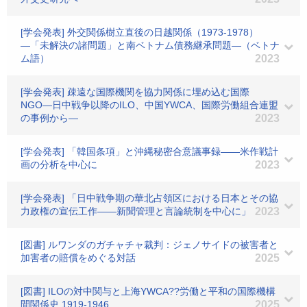
[学会発表] 外交関係樹立直後の日越関係（1973-1978）
―「未解決の諸問題」と南ベトナム債務継承問題―（ベトナ
ム語）
2023
[学会発表] 疎遠な国際機関を協力関係に埋め込む国際
NGO―日中戦争以降のILO、中国YWCA、国際労働組合連盟
の事例から―
2023
[学会発表] 「韓国条項」と沖縄秘密合意議事録――米作戦計
画の分析を中心に
2023
[学会発表] 「日中戦争期の華北占領区における日本とその協
力政権の宣伝工作――新聞管理と言論統制を中心に」
2023
[図書] ルワンダのガチャチャ裁判：ジェノサイドの被害者と
加害者の賠償をめぐる対話
2025
[図書] ILOの対中関与と上海YWCA??労働と平和の国際機構
間関係史 1919-1946
2025