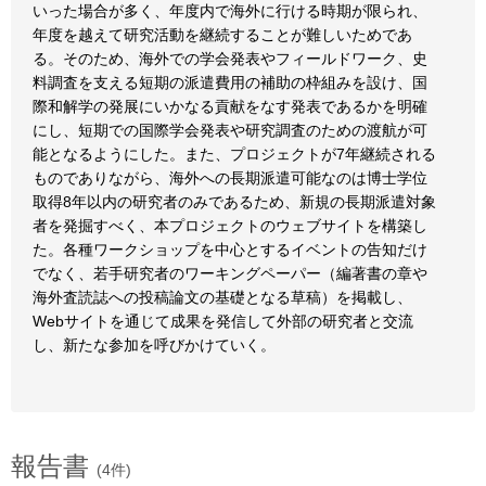
いった場合が多く、年度内で海外に行ける時期が限られ、
年度を越えて研究活動を継続することが難しいためであ
る。そのため、海外での学会発表やフィールドワーク、史
料調査を支える短期の派遣費用の補助の枠組みを設け、国
際和解学の発展にいかなる貢献をなす発表であるかを明確
にし、短期での国際学会発表や研究調査のための渡航が可
能となるようにした。また、プロジェクトが7年継続される
ものでありながら、海外への長期派遣可能なのは博士学位
取得8年以内の研究者のみであるため、新規の長期派遣対象
者を発掘すべく、本プロジェクトのウェブサイトを構築し
た。各種ワークショップを中心とするイベントの告知だけ
でなく、若手研究者のワーキングペーパー（編著書の章や
海外査読誌への投稿論文の基礎となる草稿）を掲載し、
Webサイトを通じて成果を発信して外部の研究者と交流
し、新たな参加を呼びかけていく。
報告書
(4件)