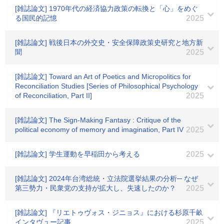
[雑誌論文] 1970年代の経済協力政策の転換と「心」をめぐ
る国民的記憶
2025
[雑誌論文] 戦後日本の外交史・安全保障政策史研究と地方新
聞
2025
[雑誌論文] Toward an Art of Poetics and Micropolitics for
Reconciliation Studies [Series of Philosophical Psychology
of Reconciliation, Part II]
2025
[雑誌論文] The Sign-Making Fantasy : Critique of the
political economy of memory and imagination, Part IV
2025
[雑誌論文] 学生運動を早稲田から考える
2025
[雑誌論文] 2024年台湾総統・立法院選挙結果の分析─ なぜ
第三勢力・民衆党の支持が拡大し、失速したのか？
2025
[雑誌論文] 『リエトゥヴォス・ジニョス』における杉原千畝
インタヴュー記事
2025