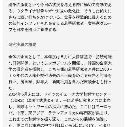
紛争の激化という今日の状況を考える際に極めて有効であ
る。ウクライナ戦争や米中対立の激化は、そうした傾向に
さらに追い打ちをかけている。世界を構造的に捉えるため
の知的インフラとそれを支える若手研究者・実務家グルー
プを日本を拠点に養成する。
研究実績の概要
全体の企画として、本年度は５月に大隈講堂で「持続可能
な日韓関係」というシンポジウムを開催し、韓国の全南大
学の研究者を招聘し、こちら側の若手研究者と共に1960－
７０年代の人権外交や過去の不正義をめぐる報告と討論を
行い、漫画家、財界人、新聞社員を含んだ座談会をも行っ
た。
2024年6月末には、ドイツのイェーナ大学和解学センター
（JCRS）10周年式典＆セミナーに若手研究者と共に出席
し、国際ネットワークの拡大に努めた。ここにはヨーロッ
パ、中東、東アジア、ラテンアメリカの専門家が集まり、
これまでの和解学を振り返り、これからの展望を議論し
た。更に同じ旅程の中で7月1日から5日にかけて、イタリ