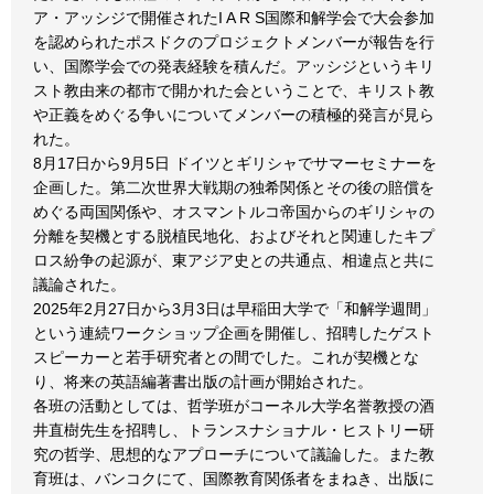
ア・アッシジで開催されたI A R S国際和解学会で大会参加
を認められたポスドクのプロジェクトメンバーが報告を行
い、国際学会での発表経験を積んだ。アッシジというキリ
スト教由来の都市で開かれた会ということで、キリスト教
や正義をめぐる争いについてメンバーの積極的発言が見ら
れた。
8月17日から9月5日 ドイツとギリシャでサマーセミナーを
企画した。第二次世界大戦期の独希関係とその後の賠償を
めぐる両国関係や、オスマントルコ帝国からのギリシャの
分離を契機とする脱植民地化、およびそれと関連したキプ
ロス紛争の起源が、東アジア史との共通点、相違点と共に
議論された。
2025年2月27日から3月3日は早稲田大学で「和解学週間」
という連続ワークショップ企画を開催し、招聘したゲスト
スピーカーと若手研究者との間でした。これが契機とな
り、将来の英語編著書出版の計画が開始された。
各班の活動としては、哲学班がコーネル大学名誉教授の酒
井直樹先生を招聘し、トランスナショナル・ヒストリー研
究の哲学、思想的なアプローチについて議論した。また教
育班は、バンコクにて、国際教育関係者をまねき、出版に