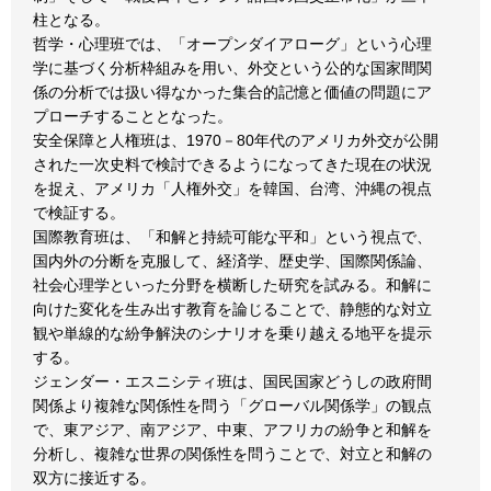
柱となる。
哲学・心理班では、「オープンダイアローグ」という心理
学に基づく分析枠組みを用い、外交という公的な国家間関
係の分析では扱い得なかった集合的記憶と価値の問題にア
プローチすることとなった。
安全保障と人権班は、1970－80年代のアメリカ外交が公開
された一次史料で検討できるようになってきた現在の状況
を捉え、アメリカ「人権外交」を韓国、台湾、沖縄の視点
で検証する。
国際教育班は、「和解と持続可能な平和」という視点で、
国内外の分断を克服して、経済学、歴史学、国際関係論、
社会心理学といった分野を横断した研究を試みる。和解に
向けた変化を生み出す教育を論じることで、静態的な対立
観や単線的な紛争解決のシナリオを乗り越える地平を提示
する。
ジェンダー・エスニシティ班は、国民国家どうしの政府間
関係より複雑な関係性を問う「グローバル関係学」の観点
で、東アジア、南アジア、中東、アフリカの紛争と和解を
分析し、複雑な世界の関係性を問うことで、対立と和解の
双方に接近する。