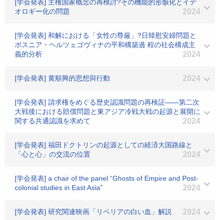
[学会発表] 主権国家概念の再検討?その機能的形骸化とイデ
オロギー化の問題
2024
[学会発表] 和解における「女性の尊厳」?日韓慰安婦問題と
ボスニア・ヘルツェゴヴィナの平和構築過 程の社会構成主
義的分析
2024
[学会発表] 黄順興的思想與行動
2024
[学会発表] 請求権をめぐる歴史認識問題の再検証――第二次
大戦後における賠償問題と東アジア冷戦大戦の起源と展開に
関する共通認識を求めて
2024
[学会発表] 福田ドクトリンの起源としての経済大国路線と
「心と心」の交流の位置
2024
[学会発表] a chair of the panel “Ghosts of Empire and Post-
colonial studies in East Asia”
2024
[学会発表] 研究関連映画「リベリアの白い血」解説
2024