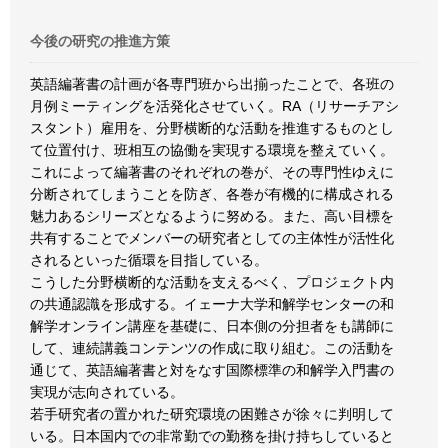
今後の研究の推進方策
英語編著書の計画が各専門班から出揃ったことで、各班の
月例ミーティングを活発化させていく。RA（リサーチアシ
スタント）雇用を、分野横断的な活動を推進するものとし
て位置付け、班相互の協働を実現する環境を整えていく。
これによって編著書のそれぞれの巻が、その専門性ゆえに
分断されてしまうことを防ぎ、各巻が有機的に構成される
魅力あるシリーズとなるように努める。また、高い目標を
共有することでメンバーの研究者としての主体性が活性化
されるといった循環を目指している。
こうした分野横断的な活動を支えるべく、プロジェクト内
の共通認識を形成する。イェーナ大学和解学センターの和
解学オンライン講座を基礎に、日本側の分担者をも講師に
して、連続講義コンテンツの作成に取り組む。この活動を
通じて、英語編著書と対をなす国際標準の和解学入門書の
実現が志向されている。
若手研究者の置かれた研究環境の困難さが徐々に判明して
いる。日本国内での非常勤での勤務を掛け持ちしていると