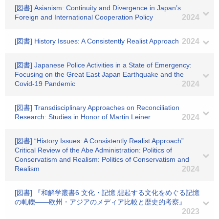
[図書] Asianism: Continuity and Divergence in Japan’s
Foreign and International Cooperation Policy
2024
[図書] History Issues: A Consistently Realist Approach
2024
[図書] Japanese Police Activities in a State of Emergency:
Focusing on the Great East Japan Earthquake and the
Covid-19 Pandemic
2024
[図書] Transdisciplinary Approaches on Reconciliation
Research: Studies in Honor of Martin Leiner
2024
[図書] “History Issues: A Consistently Realist Approach”
Critical Review of the Abe Administration: Politics of
Conservatism and Realism: Politics of Conservatism and
Realism
2024
[図書] 『和解学叢書6 文化・記憶 想起する文化をめぐる記憶
の軋轢――欧州・アジアのメディア比較と歴史的考察』
2023