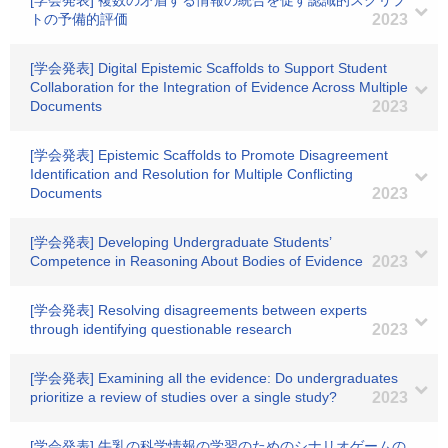
[学会発表] 複数の矛盾する情報の統合を促す認識的スクリプ
トの予備的評価
2023
[学会発表] Digital Epistemic Scaffolds to Support Student
Collaboration for the Integration of Evidence Across Multiple
Documents
2023
[学会発表] Epistemic Scaffolds to Promote Disagreement
Identification and Resolution for Multiple Conflicting
Documents
2023
[学会発表] Developing Undergraduate Students’
Competence in Reasoning About Bodies of Evidence
2023
[学会発表] Resolving disagreements between experts
through identifying questionable research
2023
[学会発表] Examining all the evidence: Do undergraduates
prioritize a review of studies over a single study?
2023
[学会発表] 牛乳の科学情報の学習のためのシナリオゲームの