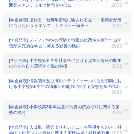
開発～アンチミルク情報を中心に
2023
[学会発表] 溢れるニセ科学情報に騙されるな！～消費者が身
につけたいサイエンス・リテラシー講座～
2023
[学会発表] メディア特性の理解と情報の信憑性を検討する学
習が探究的な学習に与える影響の検討
2023
[学会発表] 小学校第５学年社会科における児童が情報の収集
の方法を自ら選択する際の特徴
2023
[学会発表] 情報端末及び汎用クラウドツールの活用初期にお
ける小学校第5学年の情報活用能力に関する実態把握の試み
2023
[学会発表] 小学校第3学年児童の写真の読み取りに関する実
態の検討
2023
[学会発表] 人は単一研究よりもレビューを重視するのか：科
学的エビデンスの総体に関する実験結果の試験的分析
2023