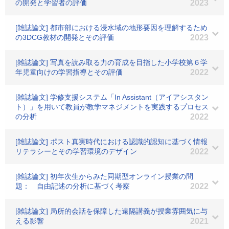
の開発と学習者の評価
2023
[雑誌論文] 都市部における浸水域の地形要因を理解するため
の3DCG教材の開発とその評価
2023
[雑誌論文] 写真を読み取る力の育成を目指した小学校第６学
年児童向けの学習指導とその評価
2022
[雑誌論文] 学修支援システム「In Assistant（アイアシスタン
ト）」を用いて教員が教学マネジメントを実践するプロセス
の分析
2022
[雑誌論文] ポスト真実時代における認識的認知に基づく情報
リテラシーとその学習環境のデザイン
2022
[雑誌論文] 初年次生からみた同期型オンライン授業の問
題： 自由記述の分析に基づく考察
2022
[雑誌論文] 局所的会話を保障した遠隔講義が授業雰囲気に与
える影響
2021