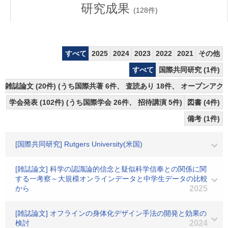
研究成果
(
128
件)
すべて
2025
2024
2023
2022
2021
その他
すべて
国際共同研究 (1件)
雑誌論文 (20件) (うち国際共著 6件、 査読あり 18件、 オープンアクセ
学会発表 (102件) (うち国際学会 26件、 招待講演 5件)
図書 (4件)
備考 (1件)
[国際共同研究] Rutgers University(米国)
[雑誌論文] 科学の認識論的信念と疑似科学信奉との関係に関
する一考察～大規模オンラインデータと中学生データの比較
から
2025
[雑誌論文] オフラインの身体化デザイン手法の開発と効果の
検討
2024