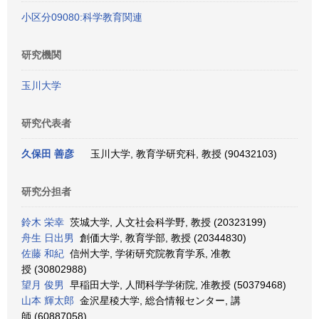
小区分09080:科学教育関連
研究機関
玉川大学
研究代表者
久保田 善彦
玉川大学, 教育学研究科, 教授 (90432103)
研究分担者
鈴木 栄幸
茨城大学, 人文社会科学野, 教授 (20323199)
舟生 日出男
創価大学, 教育学部, 教授 (20344830)
佐藤 和紀
信州大学, 学術研究院教育学系, 准教
授 (30802988)
望月 俊男
早稲田大学, 人間科学学術院, 准教授 (50379468)
山本 輝太郎
金沢星稜大学, 総合情報センター, 講
師 (60887058)