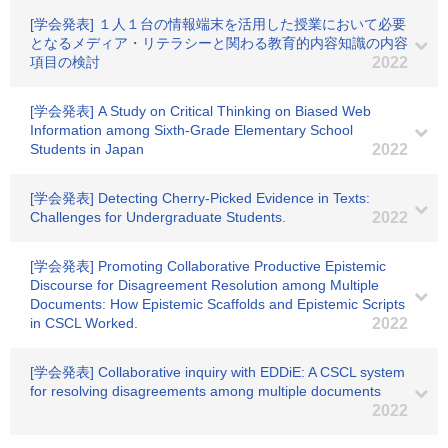
[学会発表] １人１台の情報端末を活用した授業において必要
となるメディア・リテラシーと関わる教育的内容知識の内容
項目の検討
2022
[学会発表] A Study on Critical Thinking on Biased Web
Information among Sixth-Grade Elementary School
Students in Japan
2022
[学会発表] Detecting Cherry-Picked Evidence in Texts:
Challenges for Undergraduate Students.
2022
[学会発表] Promoting Collaborative Productive Epistemic
Discourse for Disagreement Resolution among Multiple
Documents: How Epistemic Scaffolds and Epistemic Scripts
in CSCL Worked.
2022
[学会発表] Collaborative inquiry with EDDiE: A CSCL system
for resolving disagreements among multiple documents
2022