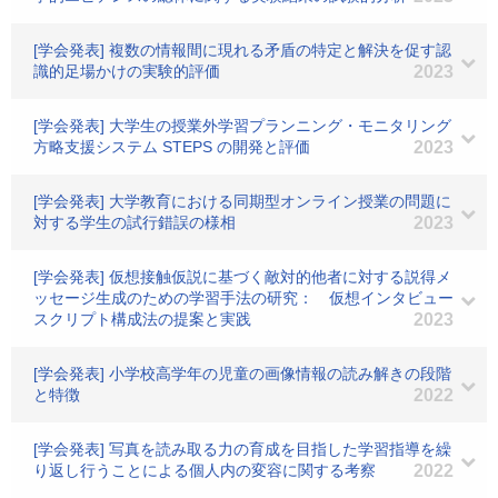
[学会発表] 複数の情報間に現れる矛盾の特定と解決を促す認
識的足場かけの実験的評価
2023
[学会発表] 大学生の授業外学習プランニング・モニタリング
方略支援システム STEPS の開発と評価
2023
[学会発表] 大学教育における同期型オンライン授業の問題に
対する学生の試行錯誤の様相
2023
[学会発表] 仮想接触仮説に基づく敵対的他者に対する説得メ
ッセージ生成のための学習手法の研究： 仮想インタビュー
スクリプト構成法の提案と実践
2023
[学会発表] 小学校高学年の児童の画像情報の読み解きの段階
と特徴
2022
[学会発表] 写真を読み取る力の育成を目指した学習指導を繰
り返し行うことによる個人内の変容に関する考察
2022