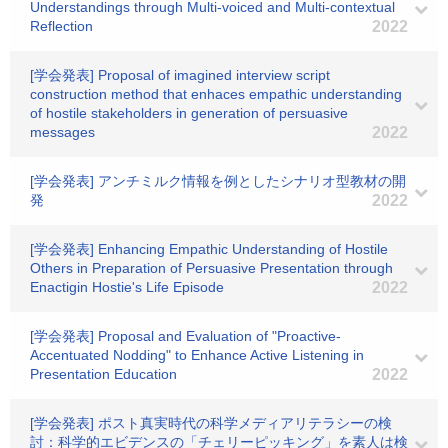
Understandings through Multi-voiced and Multi-contextual
Reflection
2022
[学会発表] Proposal of imagined interview script
construction method that enhaces empathic understanding
of hostile stakeholders in generation of persuasive
messages
2022
[学会発表] アンチミルク情報を例としたシナリオ型教材の開
発
2022
[学会発表] Enhancing Empathic Understanding of Hostile
Others in Preparation of Persuasive Presentation through
Enactigin Hostie's Life Episode
2022
[学会発表] Proposal and Evaluation of "Proactive-
Accentuated Nodding" to Enhance Active Listening in
Presentation Education
2022
[学会発表] ポスト真実時代の科学メディアリテラシーの検
討：科学的エビデンスの「チェリーピッキング」を素人は検