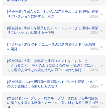
[学会発表] 生成AIを活用したALACTモデルによる理科の授業
リフレクションに関する一考察
2024
[学会発表] 生成AIを活用したALACTモデルによる理科の授業
リフレクションに関する一考察
2024
[学会発表] SNS の科学ニュースの読み方を学ぶ折り紙教材
の開発
2024
[学会発表] 大学生は建設的批判コメントを「すること」・
「されること」 をどのように捉えるのか ―協調学習におけ
る心理的安全性と建設的批判の両立に向けた検討―
2024
[学会発表] コロナ禍以降の同期型ハイブリッド授業について
の大学教員による取り組みの実情
2024
[学会発表] ハイブリッドなグループワークにおける共同注視
の確立を支援する画像・カーソル共有に対する学生視点の評
価
2024