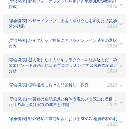
[学会発表] 動画フォトグラメトリを用いた地層3DCG教材の
作成
2024
[学会発表] ハザードマップに土地の成り立ちを加えた防災学
習の効果
2024
[学会発表] ハイブリッド授業におけるオンライン受講の選択
要因
2024
[学会発表] 擬人化した非人間キャラクターを組み込んだ「学
習エピソード漫画」によるプログラミング学習過程の記録と
分析
2024
[学会発表] 理科授業における問題解決・探究
2023
[学会発表] 学習者の空間認識と身体表現のメタ認知に着目し
た月の満ち欠け実践の成果と課題
2023
[学会発表] 野外観察の事前学習における3DCG 地層教材の利
2023