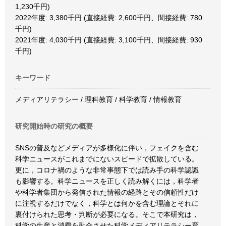
1,230千円)
2022年度: 3,380千円 (直接経費: 2,600千円、間接経費: 780
千円)
2021年度: 4,030千円 (直接経費: 3,100千円、間接経費: 930
千円)
キーワード
メディアリテラシー / 理科教育 / 科学教育 / 情報教育
研究開始時の研究の概要
SNSの普及などメディアが多様化に伴い，フェイクを含む
科学ニュースがこれまでにないスピードで拡散している。
更に，コロナ禍のような非常事態下では読み手の科学認識
も影響する。科学ニュースを正しく読み解くには，科学者
や科学者集団から発信された情報の経路とその信頼性だけ
に注視するだけでなく，科学とは何かを含む理論とそれに
裏付けられた思考・判断が必要になる。そこで本研究は，
科学の生産と消費を融合させた科学メディアリテラシー育