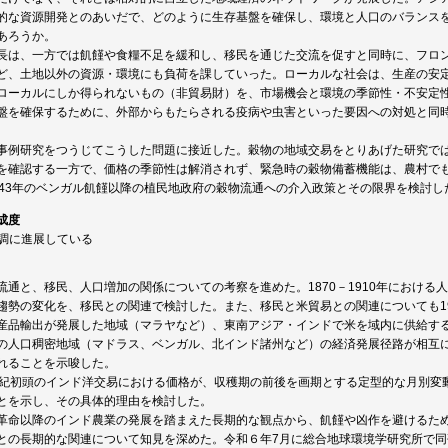
的な資源開発とのあいだで、どのように生存基盤を確保し、環境と人口のバランス
あろうか。
長は、一方では飢饉や食糧不足を緩和し、移民を通じた交流を促すと同時に、フロ
ど、土地以外の資源・環境にも負荷を課していった。ローカルな社会は、生産の安
ローカルにしか得られないもの（非貿易財）を、市場機会と環境の季節性・不安定
盤を確保するために、外部からもたらされる疫病や虫害といった要因への対処と同
事例研究をつうじてこうした問題に接近した。穀物の地域交易をとりあげた研究で
を確認する一方で、価格の季節性は解消されず、緊急時の穀物備蓄機能は、農村で
943年のベンガル飢饉以降の植民地政府の穀物流通への介入政策とその限界を検討し
成度
順調に進展している
流通と、移民、人口増加の関係についての考察を進めた。1870－1910年における人口
趨勢の変化を、移民との関連で検討した。また、移民と米貿易との関連についても1
産品輸出が発展した地域（マラヤなど）、東南アジア・インドで米を域内に供給す
の人口稠密地域（マドラス、ベンガル、北インド諸州など）の経済発展径路が相互
れることを示唆した。
世紀初頭のインド洋交易における価格が、収穫期の前後を画期とする定型的な月別変
とを示し、その具体的理由を検討した。
革命以降のインド農業の発展を踏まえた長期的な観点から、飢饉や凶作を避けるた
との長期的な関連について知見を深めた。令和６年7月に総合地球環境学研究所で