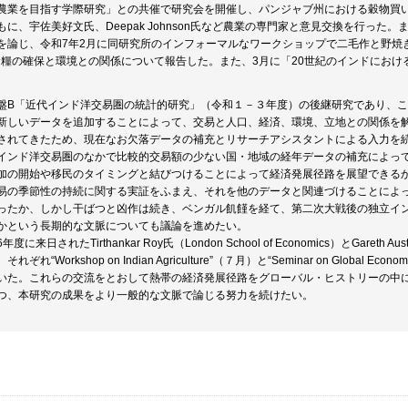
業を目指す学際研究」との共催で研究会を開催し、パンジャブ州における穀物買い上げ制度（
もに、宇佐美好文氏、Deepak Johnson氏など農業の専門家と意見交換を行った
を論じ、令和7年2月に同研究所のインフォーマルなワークショップで二毛作と野焼
）で食糧の確保と環境との関係について報告した。また、3月に「20世紀のインドにお
盤B「近代インド洋交易圏の統計的研究」（令和１－３年度）の後継研究であり、
新しいデータを追加することによって、交易と人口、経済、環境、立地との関係を
されてきたため、現在なお欠落データの補充とリサーチアシスタントによる入力を
インド洋交易圏のなかで比較的交易額の少ない国・地域の経年データの補充によっ
加の開始や移民のタイミングと結びつけることによって経済発展径路を展望できる
易の季節性の持続に関する実証をふまえ、それを他のデータと関連づけることによっ
ったか、しかし干ばつと凶作は続き、ベンガル飢饉を経て、第二次大戦後の独立イ
かという長期的な文脈についても議論を進めたい。
来日されたTirthankar Roy氏（London School of Economics）とGareth Aus
れ“Workshop on Indian Agriculture”（７月）と“Seminar on Global Econom
いた。これらの交流をとおして熱帯の経済発展径路をグローバル・ヒストリーの中
つ、本研究の成果をより一般的な文脈で論じる努力を続けたい。