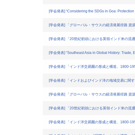
[学会発表] “Considering the SDGs in Goa: Protection o
[学会発表] 「グローバル・サウスの経済発展径路 資
[学会発表] 「20世紀初頭における英領インド米の
[学会発表] “Southeast Asia in Global History: Trade, 
[学会発表] 「インド洋交易圏の形成と構造、1800-19
[学会発表] 「インドおよびインド洋の地域交易に関
[学会発表] 「グローバル・サウスの経済発展径路 資
[学会発表] 「20世紀初頭における英領インド米の
[学会発表] 「インド洋交易圏の形成と構造、1800-19