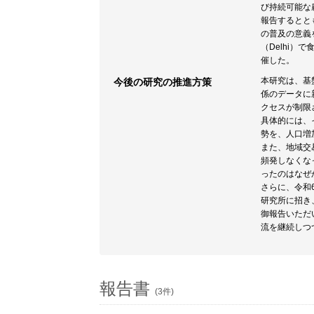
び持続可能な農
報告するとと
の普及の意義
（Delhi
催した。
本研究は、基
今後の研究の推進方策
係のデータに
クセスが制限
具体的には、
勢を、人口増
また、地域交
頻発しなくな
ったのはなぜ
さらに、令和6年度に
研究所に招き、それぞ
御報告いただ
流を継続しつ
報告書
(3件)