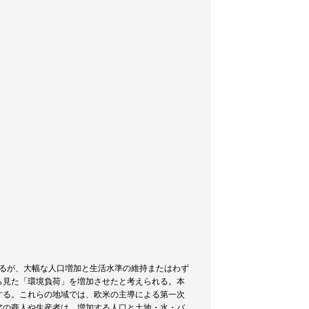
あるが、大幅な人口増加と生活水準の維持またはわず
ら見た「環境負荷」を増加させたと考えられる。本
する。これらの地域では、欧米の主導による第一次
アの商人や生産者は、増加する人口と土地・水・バ