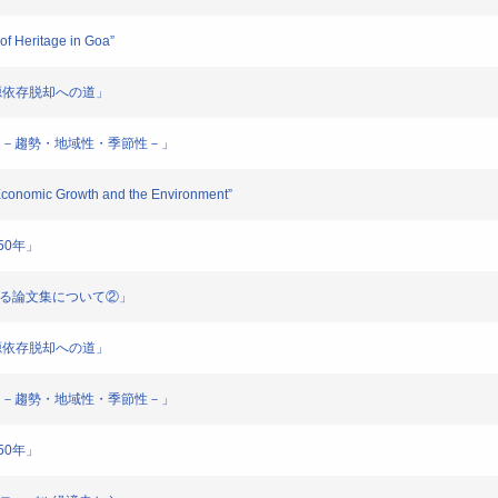
f Heritage in Goa”
源依存脱却への道」
流通－趨勢・地域性・季節性－」
Economic Growth and the Environment”
50年」
する論文集について②」
源依存脱却への道」
流通－趨勢・地域性・季節性－」
50年」