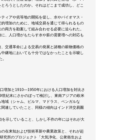
をとろうとしたのか。それはどこまで成功し、どこ
ンティアや劣等地の開拓を促し、水やバイオマス・
定的増加のために、地域交易を通じて得られるもの
性の両方を勘案して組み合わせる必要に迫られた。
時に、人口増がもたらす水や薪の需要増への対応も
は、交通革命による交易の発展と諸種の穀物価格の
も中継地においても十分ではなかったことを示唆し
た。
増加と1910―1950年における人口増加を対比さ
9世紀末にさかのぼって検討し、東南アジアの欧米
る地域（シャム、ビルマ、マドラス、ベンガルな
に関連していたこと、同様の傾向はインド洋交易圏
動を示していること、しかし不作の年にはそれが大
めの在来知および技術革新や農業政策と、それが起
同研究所のプロジェクト「大気浄化、公衆衛生およ