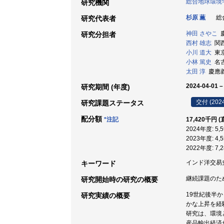
総合地球環境
研究機関
杉原 薫
総合
研究代表者
神田 さやこ
慶
研究分担者
西村 雄志
関西大
小川 道大
東京
小林 篤史
名古
太田 淳
慶應義塾
2024-04-01 –
研究期間 (年度)
交付 (202
研究課題ステータス
配分額
*注記
17,420千円 
2024年度: 5
2023年度: 4
2022年度: 7
インド洋交易史 
キーワード
継続課題のた
研究開始時の研究の概要
19世紀後半
研究実績の概要
かな上昇を経
研究は、環境
産品輸出経済