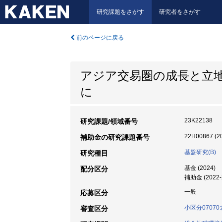
研究課題をさがす
研究者をさがす
前のページに戻る
アジア交易圏の成長と立地
に
23K22138
研究課題/領域番号
22H00867 (2
補助金の研究課題番号
基盤研究(B)
研究種目
基金 (2024)
配分区分
補助金 (2022-
一般
応募区分
小区分0707
審査区分