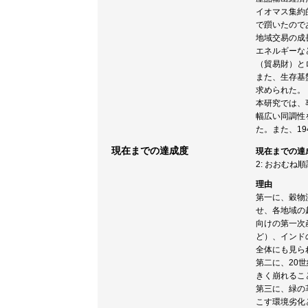
イオマス集約
で躓いたので
地域交易の成
エネルギーな
（貿易財）と
また、生存基
求められた。
本研究では、
幅広い同調性
た。また、1
現在までの達成度
現在までの達
2: おおむね
理由
第一に、穀物
せ、各地域の
向けの第一次
ど）、インド
全体にも見ら
第二に、20
きく崩れるこ
第三に、緑の
こす環境劣化