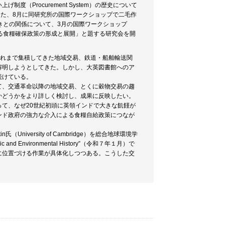
Procurement System）の歴史について
。また、8月に同研究所の国際ワークショップで二毛作
きとの関係について、3月の国際ワークショップ
ける食糧確保政策の形成と展開」と題する研究会を開
これまで集積してきた地域交易、鉄道・船舶輸送関
解明しようとしてきた。しかし、大英図書館へのア
続けている。
て、交通革命以降の地域交易、とくに穀物交易の趨
かどうかをより詳しく検討し、成果に反映したい。
て、なぜ20世紀初頭に英領インドで大きな飢饉が
ンド政府の強力な介入による食糧自給政策につなが
tin氏（University of Cambridge）を総合地球環境学
ic and Environmental History”（令和７年１月）で
に位置づける作業が具体化しつつある。こうした交