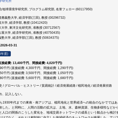
学研究所
地球環境学研究所, プログラム研究部, 名誉フェロー (60117950)
應義塾大学, 経済学部(三田), 教授 (00296732)
学, 経済学部, 教授 (10412420)
大学, 東洋文化研究所, 准教授 (30712567)
屋大学, 経済学研究科, 准教授 (40750435)
大学, 経済学部(三田), 教授 (50634375)
 2026-03-31
4年度)
(直接経費: 13,400千円、間接経費: 4,020千円)
,590千円 (直接経費: 4,300千円、間接経費: 1,290千円)
,550千円 (直接経費: 3,500千円、間接経費: 1,050千円)
,280千円 (直接経費: 5,600千円、間接経費: 1,680千円)
/ グローバル・ヒストリー / 貿易統計 / 経済発展経路 / 植民地化 / 経済発展径路
め、記入しない。
から1930年代までの東南・南アジアは、植民地化と世界経済への統合のなかででは
験した。と同時に、人間の活動の拡大は、土地、水、森林資源、生物多様性などか
と人口の関係のこうした変化を、地域交易ネットワークの成長という観点から検討
だけでなく、それとは相対的に自立した地域経済のネットワークが発展した。アジ