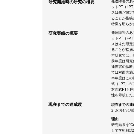
発達障害のあ
研究開始時の研究の概要
ットPT（I
スは未だ限定
ることが指摘
特徴を明らか
発達障害のあ
研究実績の概要
ットPT（I
スは未だ限定
ることが指摘
本研究では、
前年度は研究
達障害の診断
ては対面実施
本年度はこの
式（I-PT）
対面式PTと
性を示唆した
現在までの達成度
現在までの達
2: おおむね
理由
研究結果を"Compari
して学術雑誌