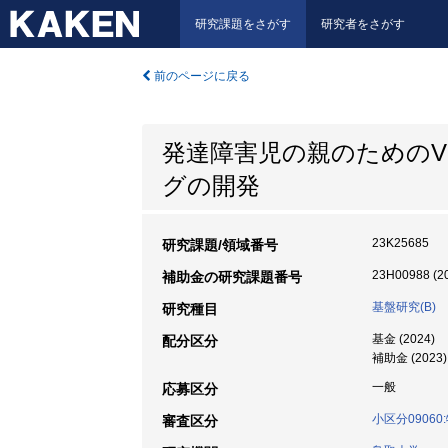
研究課題をさがす
研究者をさがす
前のページに戻る
発達障害児の親のための
グの開発
23K25685
研究課題/領域番号
23H00988 (2
補助金の研究課題番号
基盤研究(B)
研究種目
基金 (2024)
配分区分
補助金 (2023)
一般
応募区分
小区分0906
審査区分