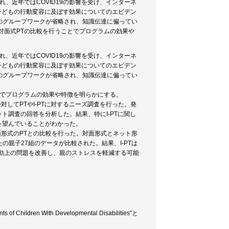
、近年ではCOVID19の影響を受け、インターネ
、子どもの行動変容に及ぼす効果についてのエビデン
どのグループワークが省略され、知識伝達に偏ってい
Tと対面式PTの比較を行うことでプログラムの効果や
、近年ではCOVID19の影響を受け、インターネ
、子どもの行動変容に及ぼす効果についてのエビデン
どのグループワークが省略され、知識伝達に偏ってい
ことでプログラムの効果や特徴を明らかにする。
してPTやI-PTに対するニーズ調査を行った。発
ト調査の回答を分析した。結果、特にI-PTに関し
講を望んでいることがわかった。
面形式のPTとの比較を行った。対面形式とネット形
たの親子27組のデータが比較された。結果、I-PTは
行動上の問題を改善し、親のストレスを軽減する可能
s of Children With Developmental Disabilities"と