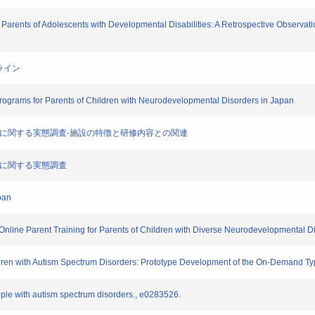
 Parents of Adolescents with Developmental Disabilities: A Retrospective Observa
ドライン
rograms for Parents of Children with Neurodevelopmental Disorders in Japan
修に関する実態調査-施設の特徴と研修内容との関連
習に関する実態調査
pan
line Parent Training for Parents of Children with Diverse Neurodevelopmental D
dren with Autism Spectrum Disorders: Prototype Development of the On-Demand T
ple with autism spectrum disorders., e0283526.