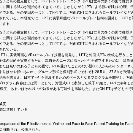
る子どもの親支援として、ペアレントトレーニング（PT)は世界の多くの国で推奨され
-PT）に関する試みが開始されてきている。しかしながらI-PTによる親の行動や心理
的である。その要因の一つとしてI-PTでは、対面式PTに含まれるロールプレイな
されている。本研究では、I-PT に実装可能なVRロールプレイ技術を開発し、I-P
にする。
る子どもの親支援として、ペアレントトレーニング（PT)は世界の多くの国で推奨され
-PT）に関する試みが開始されてきている。しかしながらI-PTによる親の行動や心理
的である。その要因の一つとしてI-PTでは、対面式PTに含まれるロールプレイな
されている。
I-PT に実装可能なVRロールプレイ技術を開発し、I-PTと対面式PTの比較を行う
全体の目的を実現するため、親自身のニーズに沿ったI-PTを確立するために、親自身対
または疑いのある子どもの親で、PTを受けたことのない親806人からのインターネッ
よりはやや低いものの、グループ形式と個別形式でそれぞれ28.5％、37.8％が受
結果を踏まえ、日本でI-PTを普及するためのベースとなるプログラムを開発し、対
のプログラム内容はほぼ同一として、対面式PTに参加した親子13組と、I-PTに参加し
同程度、あるいはそれ以上の効果がある可能性を示唆した。またON-PTは子どもの
。
成度
順調に進展している
son of the Effectiveness of Online and Face-to-Face Parent Training for Parent
に 採択され、公表された。