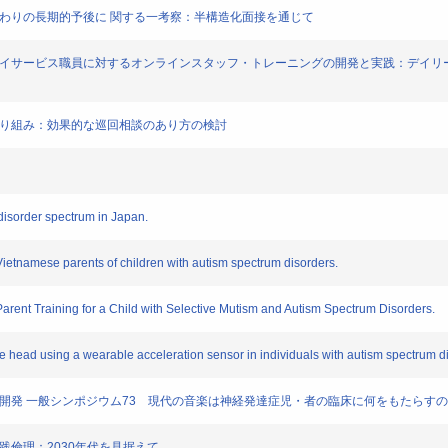
だわりの長期的予後に 関する一考察：半構造化面接を通じて
等デイサービス職員に対するオンラインスタッフ・トレーニングの開発と実践：デイ
取り組み：効果的な巡回相談のあり方の検討
disorder spectrum in Japan.
Vietnamese parents of children with autism spectrum disorders.
ent Training for a Child with Selective Mutism and Autism Spectrum Disorders.
head using a wearable acceleration sensor in individuals with autism spectrum d
の開発 一般シンポジウム73 現代の音楽は神経発達症児・者の臨床に何をもたらす
践倫理：2030年代を見据えて