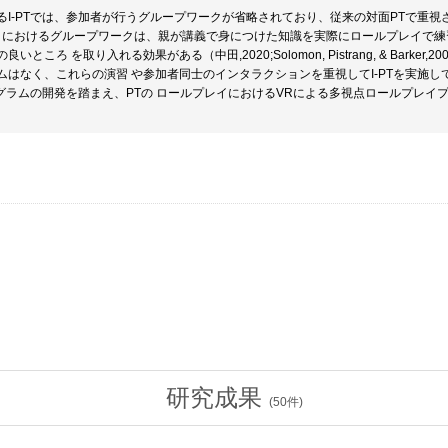
るI-PTでは、参加者が行うグループワークが省略されており、従来の対面PTで重
T におけるグループワークは、親が講義で身につけた知識を実際にロールプレイで
いところ を取り入れる効果がある（中田,2020;Solomon, Pistrang, & Bark
ムはなく、これらの演習 や参加者同士のインタラクションを重視してI-PTを実施
プログラムの開発を踏まえ、PTの ロールプレイにおけるVRによる多視点ロールプレ
研究成果
(
50
件)