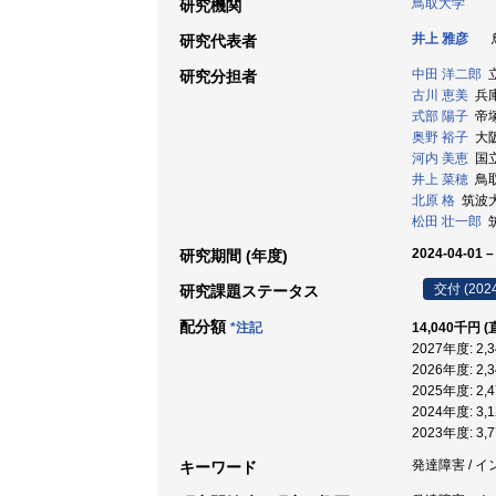
鳥取大学
研究機関
井上 雅彦
鳥
研究代表者
中田 洋二郎
立
研究分担者
古川 恵美
兵庫
式部 陽子
帝塚
奥野 裕子
大阪
河内 美恵
国立
井上 菜穂
鳥取
北原 格
筑波大学
松田 壮一郎
筑
2024-04-01 –
研究期間 (年度)
交付 (202
研究課題ステータス
配分額
*注記
14,040千円 
2027年度: 2
2026年度: 2
2025年度: 2
2024年度: 3
2023年度: 3
発達障害 / イ
キーワード