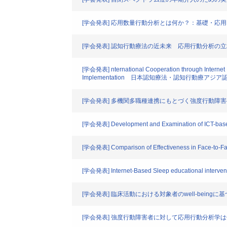
[学会発表] 応用数量行動分析とは何か？：基礎・応
[学会発表] 認知行動療法の近未来 応用行動分析の
[学会発表] nternational Cooperation through Internet P
Implementation 日本認知療法・認知行動療
[学会発表] 多機関多職種連携にもとづく強度行動
[学会発表] Development and Examination of ICT-based 
[学会発表] Comparison of Effectiveness in Face-to-Face 
[学会発表] Internet-Based Sleep educational interventi
[学会発表] 臨床活動における対象者のwell-bein
[学会発表] 強度行動障害者に対して応用行動分析学