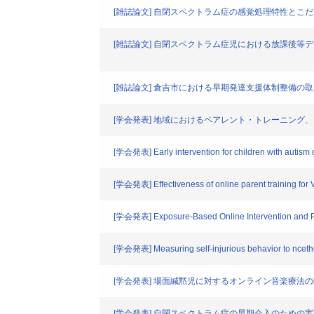
[雑誌論文] 自閉スペクトラム症の感覚処理特性とこ
[雑誌論文] 自閉スペクトラム症児における放課後
[雑誌論文] 倉吉市における早期発達支援体制整備の
[学会発表] 地域におけるペアレント・トレーニング、
[学会発表] Early intervention for children with autism 
[学会発表] Effectiveness of online parent training for 
[学会発表] Exposure-Based Online Intervention and Par
[学会発表] Measuring self-injurious behavior to ncethe 
[学会発表] 場面緘黙児に対するオンライン音楽療法
[学会発表] 自閉スペクトラム症の早期介入のための実