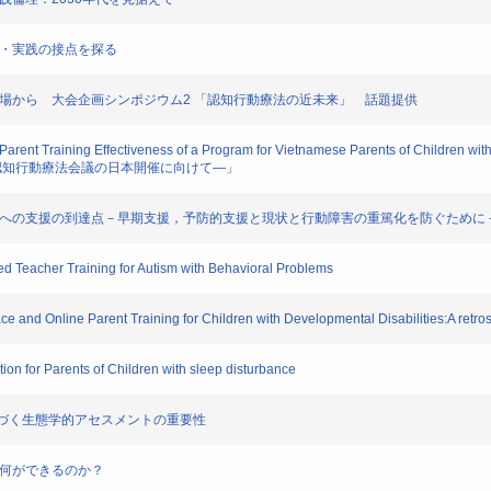
用・実践の接点を探る
立場から 大会企画シンポジウム2 「認知行動療法の近未来」 話題提供
arent Training Effectiveness of a Program for Vietnamese Parents of Children wit
アジア認知行動療法会議の日本開催に向けて―」
障害への支援の到達点－早期支援，予防的支援と現状と行動障害の重篤化を防ぐために
Teacher Training for Autism with Behavioral Problems
and Online Parent Training for Children with Developmental Disabilities:A retrosp
on for Parents of Children with sleep disturbance
gに基づく生態学的アセスメントの重要性
は何ができるのか？