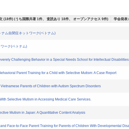
 (18件) (うち国際共著 1件、 査読あり 18件、 オープンアクセス 9件)
学会発表 
ベトナム自閉症ネットワーク(ベトナム)
ワーク(ベトナム)
ely Challenging Behavior in a Special Needs School for Intellectual Disabilities
vioral Parent Training for a Child with Selective Mutism: A Case Report
 Vietnamese Parents of Children with Autism Spectrum Disorders
th Selective Mutism in Accessing Medical Care Services.
ive Mutism in Japan: A Quantitative Content Analysis
d Face-to-Face Parent Training for Parents of Children With Developmental Disabi