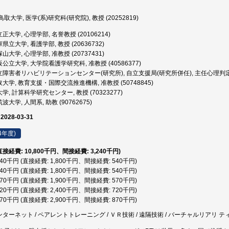
取大学, 医学(系)研究科(研究院), 教授 (20252819)
正大学, 心理学部, 名誉教授 (20106214)
県立大学, 看護学部, 教授 (20636732)
山大学, 心理学部, 准教授 (20737431)
公立大学, 大学院看護学研究科, 准教授 (40586377)
障害者リハビリテーションセンター(研究所), 自立支援局(研究所併任), 主任心理判定専門職
大学, 教育支援・国際交流推進機構, 准教授 (50748845)
, 計算科学研究センター, 教授 (70323277)
波大学, 人間系, 助教 (90762675)
 2028-03-31
4年度)
(直接経費: 10,800千円、間接経費: 3,240千円)
,340千円 (直接経費: 1,800千円、間接経費: 540千円)
,340千円 (直接経費: 1,800千円、間接経費: 540千円)
,470千円 (直接経費: 1,900千円、間接経費: 570千円)
,120千円 (直接経費: 2,400千円、間接経費: 720千円)
,770千円 (直接経費: 2,900千円、間接経費: 870千円)
ンターネット / ペアレントトレーニング / ＶＲ技術 / 遠隔技術 / バーチャルリアリ テ