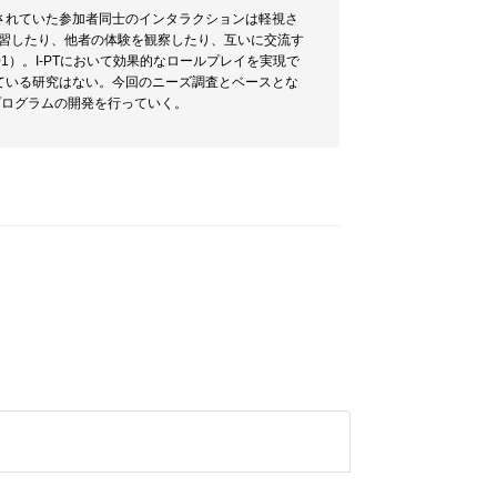
視されていた参加者同士のインタラクションは軽視さ
練習したり、他者の体験を観察したり、互いに交流す
er,2001）。I-PTにおいて効果的なロールプレイを実現で
している研究はない。今回のニーズ調査とベースとな
イプログラムの開発を行っていく。