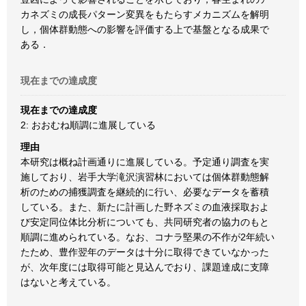
カネズミの成長パターン変異をもたらすメカニズムを解明
し，個体群動態への影響を評価する上で基盤となる成果で
ある．
現在までの達成度
現在までの達成度
2: おおむね順調に進展している
理由
本研究は概ね計画通りに進展している。予定通り調査を実
施しており、岩手大学滝沢演習林においては個体群動態解
析のための捕獲調査を継続的に行い、必要なデータを蓄積
している。また、新たに計画した野ネズミの血液採取およ
び安定同位体比分析についても、共同研究者の協力のもと
順調に進められている。なお、コナラ堅果の不作が2年続い
たため、豊作翌年のデータは十分に取得できていなかった
が、次年度には取得可能と見込んでおり、課題達成に支障
はないと考えている。