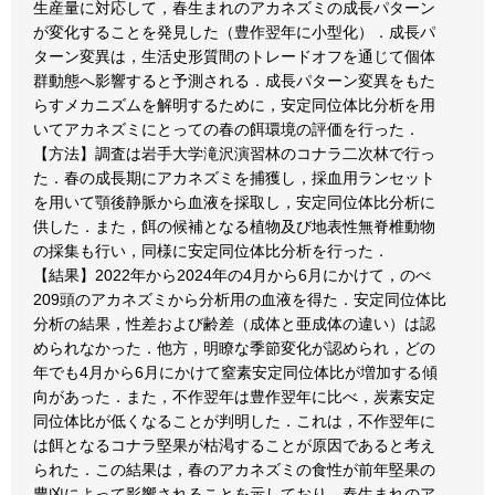
生産量に対応して，春生まれのアカネズミの成長パターン
が変化することを発見した（豊作翌年に小型化）．成長パ
ターン変異は，生活史形質間のトレードオフを通じて個体
群動態へ影響すると予測される．成長パターン変異をもた
らすメカニズムを解明するために，安定同位体比分析を用
いてアカネズミにとっての春の餌環境の評価を行った．
【方法】調査は岩手大学滝沢演習林のコナラ二次林で行っ
た．春の成長期にアカネズミを捕獲し，採血用ランセット
を用いて顎後静脈から血液を採取し，安定同位体比分析に
供した．また，餌の候補となる植物及び地表性無脊椎動物
の採集も行い，同様に安定同位体比分析を行った．
【結果】2022年から2024年の4月から6月にかけて，のべ
209頭のアカネズミから分析用の血液を得た．安定同位体比
分析の結果，性差および齢差（成体と亜成体の違い）は認
められなかった．他方，明瞭な季節変化が認められ，どの
年でも4月から6月にかけて窒素安定同位体比が増加する傾
向があった．また，不作翌年は豊作翌年に比べ，炭素安定
同位体比が低くなることが判明した．これは，不作翌年に
は餌となるコナラ堅果が枯渇することが原因であると考え
られた．この結果は，春のアカネズミの食性が前年堅果の
豊凶によって影響されることを示しており，春生まれのア