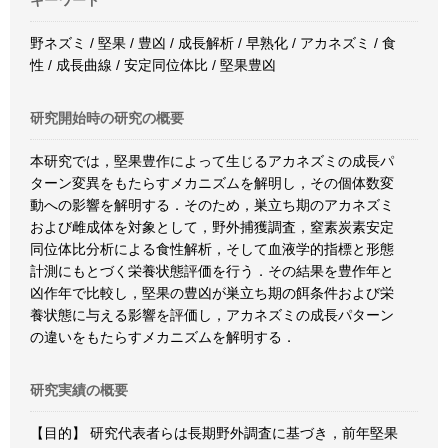
キーワード
野ネズミ / 堅果 / 豊凶 / 成長解析 / 早熟化 / アカネズミ / 食
性 / 成長曲線 / 安定同位体比 / 堅果豊凶
研究開始時の研究の概要
本研究では，堅果豊作によって生じるアカネズミの成長パ
ターン変異をもたらすメカニズムを解明し，その個体数変
動への影響を解明する．そのため，巣立ち期のアカネズミ
および雌成体を対象として，野外捕獲調査，窒素炭素安定
同位体比分析による食性解析，そして血液学的指標と形態
計測にもとづく栄養状態評価を行う．その結果を豊作年と
凶作年で比較し，堅果の豊凶が巣立ち期の餌条件および栄
養状態に与える影響を評価し，アカネズミの成長パターン
の違いをもたらすメカニズムを解明する．
研究実績の概要
【目的】 研究代表者らは長期野外調査に基づき，前年堅果