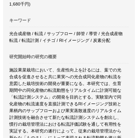
1,680千円)
キーワード
光合成産物 / 転流 / サップフロー / 師管 / 導管 / 光合成産物
転流 / 転流計測 / イチゴ / RIイメージング / 炭素分配
研究開始時の研究の概要
施設果菜栽培において、生産性向上を計るには、葉での光
合成を促進させると共に果実への光合成同化産物の転流を
意図した栽培技術の開発が重要になる。本研究では、生育
期間中の同化産物の転流動態をリアルタイムに計測可能な
「転流計測システム」の開発を目的とする。実験室内で同
化産物の転流速度を直接計測できるRIイメージング技術と
果柄内のサップフローおよび果実蒸散速度のリアルタイム
計測技術を融合させて新たな転流計測システムを創出し、
慣行の栽培管理法における転流評価試験を通して有用性を
実証する。本研究の遂行によって、従来の栽培管理法から
新たな「ものさし」によって表現される転流動態を拠り所