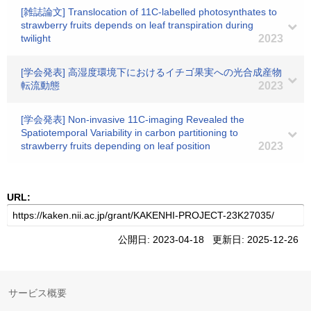
[雑誌論文] Translocation of 11C-labelled photosynthates to
strawberry fruits depends on leaf transpiration during
twilight
2023
[学会発表] 高湿度環境下におけるイチゴ果実への光合成産物
転流動態
2023
[学会発表] Non-invasive 11C-imaging Revealed the
Spatiotemporal Variability in carbon partitioning to
strawberry fruits depending on leaf position
2023
URL:
公開日: 2023-04-18 更新日: 2025-12-26
サービス概要