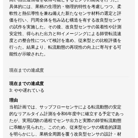
具体的には、果柄の生理的・物理的特性を考慮しつつ、柔
軟性と熱伝導性を兼ね備えた新たなセンサ材料の選定と評
価を行い、円周全体を包み込む構造を有する改良型センサ
の試作を実施した。その後、改良型センサの装着性や計測
安定性、得られた出力とRIイメージングによる師管転流速
度との整合性について検討を進め、従来型との比較評価を
行った。結果より、転流動態の再現性の向上に寄与する可
能性が示唆された。
現在までの達成度
現在までの達成度
3: やや遅れている
理由
当初計画では、サップフローセンサによる転流動態の安定
的なリアルタイム計測を令和6年度中に確立する予定であっ
たが、実用試験の過程でセンサ出力と実際の師管転流動態
に乖離が見られた。このため、従来型センサの構造的課題
を明らかにし、果柄全周囲を覆う改良型センサの設計・材