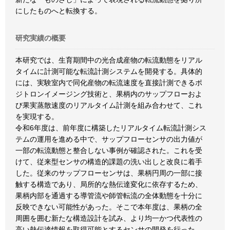
にしたものへと転換する。
研究実績の概要
本研究では、生育期間中の光合成産物の転流動態をリアル
タイムに計測可能な転流計測システムを開発する。具体的
には、実験室内で同化産物の転流速度を直接計測できるポ
ジトロンイメージング技術と、果柄内のサップフローおよ
び果実蒸散速度のリアルタイム計測を組み合わせて、これ
を実現する。
令和6年度は、前年度に構築したリアルタイム転流計測シス
テムの運用を進める中で、サップフローセンサの出力値が
一部の転流動態と整合しない事例が確認された。これを受
けて、従来型センサの構造的課題の洗い出しと改良に着手
した。従来のサップフローセンサは、果柄円周の一部に接
触する構造であり、局所的な熱伝達変化に依存するため、
果柄内部を通過する導管流や師管転流の全体動態を十分に
反映できない可能性があった。そこで本年度は、果柄の全
周囲を囲む新たな構造設計を試み、より均一かつ代表性の
高い熱伝達情報を取得可能とするセンサの開発を行った。