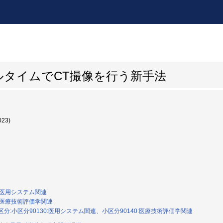
ルタイムでCT撮像を行う新手法
023)
0:医用システム関連
0:医療技術評価学関連
分:小区分90130:医用システム関連、小区分90140:医療技術評価学関連