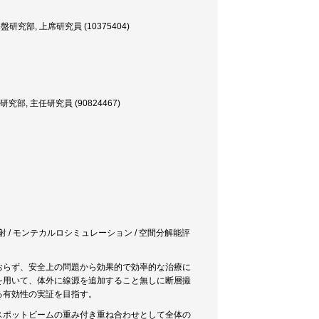
, 上席研究員 (10375404)
 主任研究員 (90824467)
放射 / モンテカルロシミュレーション / 空間分解能評
おらず、安全上の問題から効果的で効率的な治療に
を用いて、体外に線源を追加すること無しに断層撮
る有効性の実証を目指す。
スポットビームの重み付き重ね合わせとして全体の