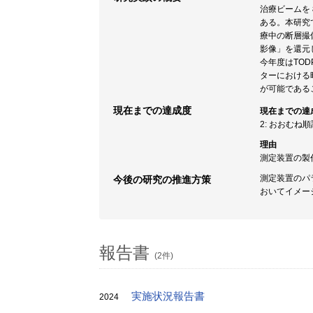
治療ビームを
ある。本研究
療中の断層撮
影像」を還元
今年度はTOD
ターにおける
が可能であるこ
現在までの達成度
現在までの達
2: おおむね
理由
測定装置の製
測定装置のパ
今後の研究の推進方策
おいてイメー
報告書
(2件)
実施状況報告書
2024