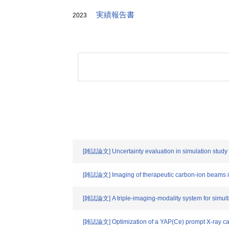
実績報告書
2023
[雑誌論文] Uncertainty evaluation in simulation study on
[雑誌論文] Imaging of therapeutic carbon-ion beams 
[雑誌論文] A triple-imaging-modality system for simul
[雑誌論文] Optimization of a YAP(Ce) prompt X-ray came