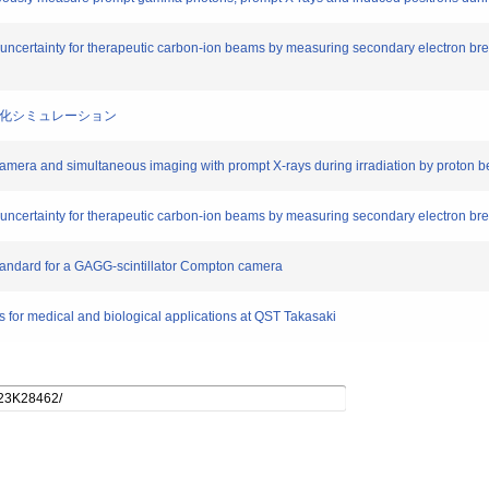
ncertainty for therapeutic carbon-ion beams by measuring secondary electron bre
像化シミュレーション
and simultaneous imaging with prompt X-rays during irradiation by proton bea
uncertainty for therapeutic carbon-ion beams by measuring secondary electron br
andard for a GAGG-scintillator Compton camera
or medical and biological applications at QST Takasaki