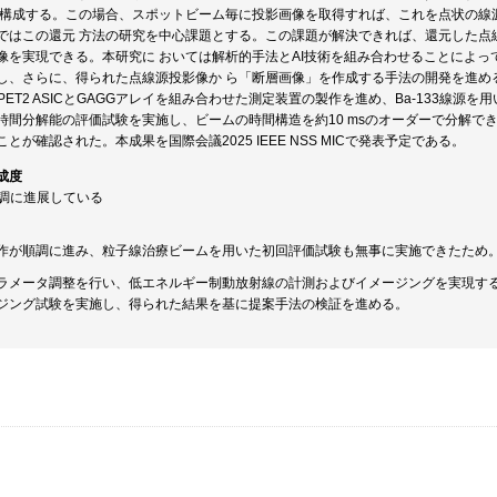
 構成する。この場合、スポットビーム毎に投影画像を取得すれば、これを点状の線
ではこの還元 方法の研究を中心課題とする。この課題が解決できれば、還元した点
像を実現できる。本研究に おいては解析的手法とAI技術を組み合わせることによ
し、さらに、得られた点線源投影像か ら「断層画像」を作成する手法の開発を進め
PET2 ASICとGAGGアレイを組み合わせた測定装置の製作を進め、Ba-133線
時間分解能の評価試験を実施し、ビームの時間構造を約10 msのオーダーで分解できる
とが確認された。本成果を国際会議2025 IEEE NSS MICで発表予定である。
成度
順調に進展している
作が順調に進み、粒子線治療ビームを用いた初回評価試験も無事に実施できたため
ラメータ調整を行い、低エネルギー制動放射線の計測およびイメージングを実現す
ジング試験を実施し、得られた結果を基に提案手法の検証を進める。