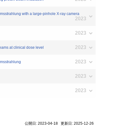
msstrahlung with a large-pinhole X-ray camera
2023
2023
2023
ms at clinical dose level
2023
emsstrahlung
2023
2023
公開日: 2023-04-18 更新日: 2025-12-26