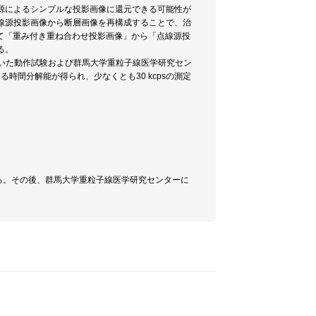
源によるシンプルな投影画像に還元できる可能性が
線源投影画像から断層画像を再構成することで、治
って「重み付き重ね合わせ投影画像」から「点線源投
る。
源を用いた動作試験および群馬大学重粒子線医学研究セン
時間分解能が得られ、少なくとも30 kcpsの測定
。
る。その後、群馬大学重粒子線医学研究センターに