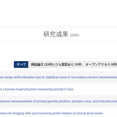
研究成果
(
20
件)
すべて
雑誌論文 (10件) (うち査読あり 10件、 オープンアクセス 6件
 range-shift estimation due to statistical noise in secondary electron bremsstrah
in a human-head phantom measuring prompt X-rays
taneous measurements of prompt gamma photons, prompt x-rays, and induced posit
ra for imaging with spot scanning proton beams at clinical dose levels