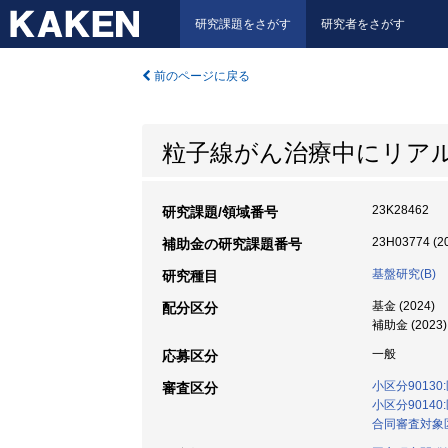
研究課題をさがす
研究者をさがす
前のページに戻る
粒子線がん治療中にリア
23K28462
研究課題/領域番号
23H03774 (2
補助金の研究課題番号
基盤研究(B)
研究種目
基金 (2024)
配分区分
補助金 (2023)
一般
応募区分
小区分9013
審査区分
小区分9014
合同審査対象区