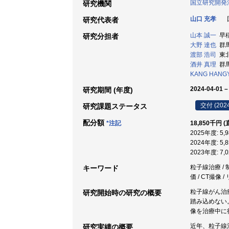
国立研究開発
研究機関
山口 充孝
研究代表者
山本 誠一
早稲
研究分担者
大野 達也
群馬
渡部 浩司
東北
酒井 真理
群馬
KANG HANG
2024-04-01 –
研究期間 (年度)
交付 (202
研究課題ステータス
配分額
*注記
18,850千円 
2025年度: 5
2024年度: 5
2023年度: 7
粒子線治療 /
キーワード
価 / CT撮像 
粒子線がん治
研究開始時の研究の概要
踏み込めない
像を治療中に
近年、粒子線
研究実績の概要