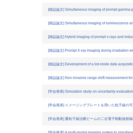
[雑誌論文] Simultaneous imaging of prompt gamma photo
[雑誌論文] Simultaneous imaging of luminescence and pr
[雑誌論文] Hybrid imaging of prompt x-rays and induced
[雑誌論文] Prompt X-ray imaging during irradiation wi
[雑誌論文] Development of a list-mode data acquisition
[雑誌論文] Non-invasive range-shift measurement for 
[学会発表] Simulation study on uncertainty evaluation 
[学会発表] イメージングプレートを用いた粒子線の
[学会発表] 重粒子線治療ビームの二次電子制動放射
[学会発表] A multi-modal imaging system to simultaneo