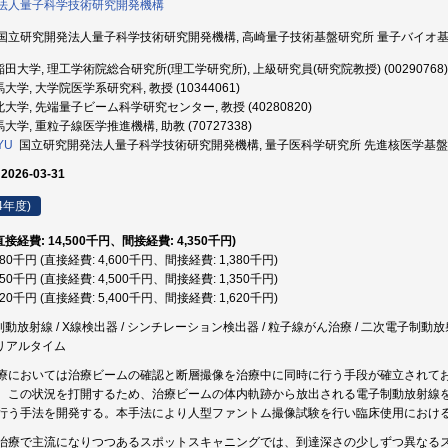
法人量子科学技術研究開発機構
国立研究開発法人量子科学技術研究開発機構, 高崎量子技術基盤研究所 量子バイオ基盤研究部
田大学, 理工学術院総合研究所(理工学研究所), 上級研究員(研究院教授) (00290768)
大学, 大学院医学系研究科, 教授 (10344061)
大学, 先端量子ビーム科学研究センター, 教授 (40280820)
大学, 重粒子線医学推進機構, 助教 (70727338)
YU
国立研究開発法人量子科学技術研究開発機構, 量子医科学研究所 先進核医学基盤研究部,
 2026-03-31
4年度)
(直接経費: 14,500千円、間接経費: 4,350千円)
,980千円 (直接経費: 4,600千円、間接経費: 1,380千円)
,850千円 (直接経費: 4,500千円、間接経費: 1,350千円)
,020千円 (直接経費: 5,400千円、間接経費: 1,620千円)
 制動放射線 / X線検出器 / シンチレーション検出器 / 粒子線がん治療 / 二次電子制動
/ リアルタイム
療においては治療ビームの確認と断層撮像を治療中に同時に行う手段が確立されて
。この状況を打開するため、治療ビームの体内軌跡から放出される電子制動放射線
行う手法を開発する。本手法により人型ファントム撮像試験を行い臨床使用におけ
治療で主流になりつつあるスポットスキャニングでは、到達深さの少しずつ異なる