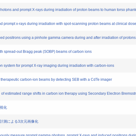
ns and prompt X-rays during irradiation of proton beams to human torso phantom
ompt x-rays during irradiation with spot-scanning proton beams at clinical dose
 positrons using a pinhole gamma camera during and after irradiation of protons
th spread-out Bragg peak (SOBP) beams of carbon ions
 system for prompt X-ray imaging during irradiation with carbon-ions
therapeutic carbon-ion beams by detecting SEB with a CdTe imager
of estimated range shifts in carbon ion therapy using Secondary Electron Bremsst
可視化
線計測による3次元画像化
usly measure prompt gamma photons, prompt X-rays and induced positrons durin