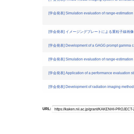
[学会発表] Simulation evaluation of range-estimation u
[学会発表] イメージングプレートによる重粒子線画
[学会発表] Development of a GAGG prompt gamma camera 
[学会発表] Simulation evaluation of range-estimation 
[学会発表] Application of a performance evaluation st
[学会発表] Development of radiation imaging methods f
URL: