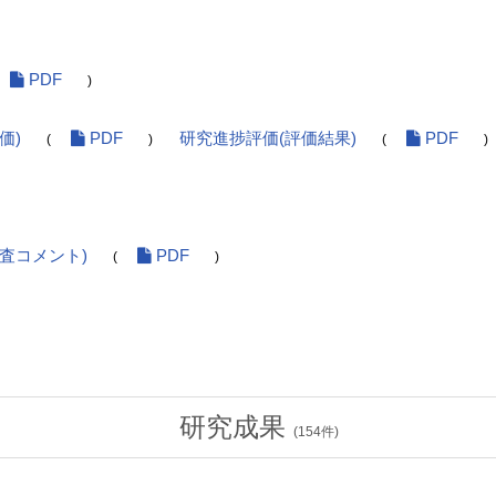
PDF
)
価)
PDF
研究進捗評価(評価結果)
PDF
(
)
(
)
査コメント)
PDF
(
)
研究成果
(
154
件)