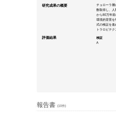
チョローラ層
研究成果の概要
数取得し、人
から80万年
環境的背景を
式の検証を進
トラロピテク
評価結果
検証
A
報告書
(10件)