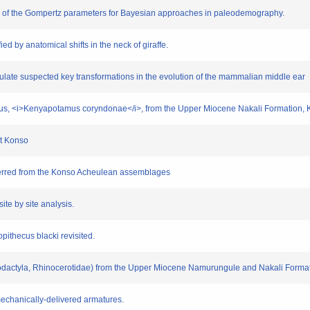
on of the Gompertz parameters for Bayesian approaches in paleodemography.
 by anatomical shifts in the neck of giraffe.
e suspected key transformations in the evolution of the mammalian middle ear
s, <i>Kenyapotamus coryndonae</i>, from the Upper Miocene Nakali Formation,
t Konso
erred from the Konso Acheulean assemblages
e by site analysis.
ithecus blacki revisited.
actyla, Rhinocerotidae) from the Upper Miocene Namurungule and Nakali Format
echanically-delivered armatures.