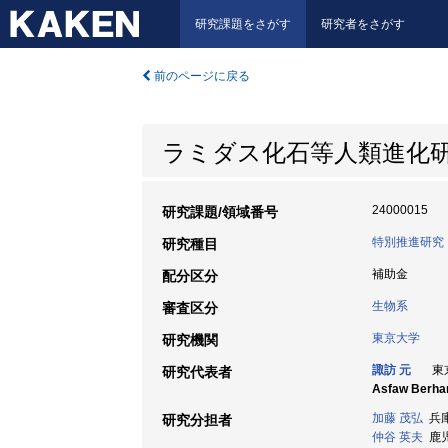
研究課題をさがす
研究者をさがす
前のページに戻る
ラミダス化石等人類進化
24000015
研究課題/領域番号
特別推進研究
研究種目
補助金
配分区分
生物系
審査区分
東京大学
研究機関
諏訪 元
東京
研究代表者
Asfaw Berha
加藤 茂弘
兵庫
研究分担者
仲谷 英夫
鹿児島