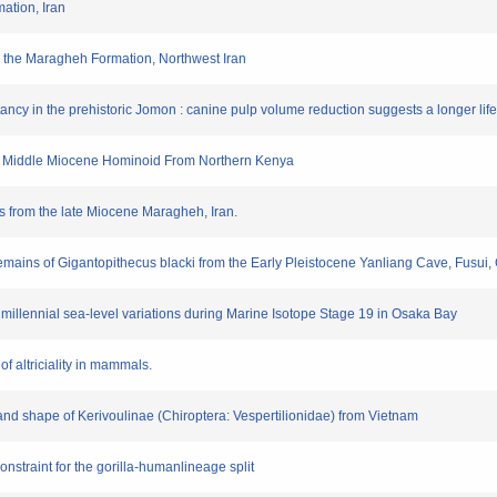
ation, Iran
 the Maragheh Formation, Northwest Iran
cy in the prehistoric Jomon : canine pulp volume reduction suggests a longer lif
a Middle Miocene Hominoid From Northern Kenya
from the late Miocene Maragheh, Iran.
ains of Gigantopithecus blacki from the Early Pleistocene Yanliang Cave, Fusui,
millennial sea-level variations during Marine Isotope Stage 19 in Osaka Bay
 altriciality in mammals.
nd shape of Kerivoulinae (Chiroptera: Vespertilionidae) from Vietnam
traint for the gorilla-humanlineage split