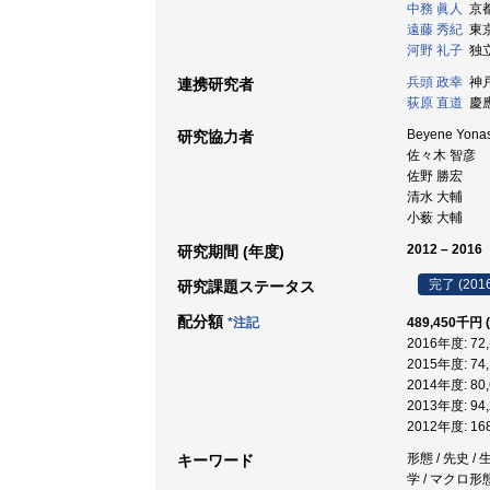
中務 眞人
京都
遠藤 秀紀
東京
河野 礼子
独立
兵頭 政幸
神戸
連携研究者
荻原 直道
慶應
Beyene Yon
研究協力者
佐々木 智彦
佐野 勝宏
清水 大輔
小薮 大輔
2012 – 2016
研究期間 (年度)
完了 (201
研究課題ステータス
配分額
*注記
489,450千円
2016年度: 7
2015年度: 7
2014年度: 8
2013年度: 9
2012年度: 1
形態 / 先史 /
キーワード
学 / マクロ形