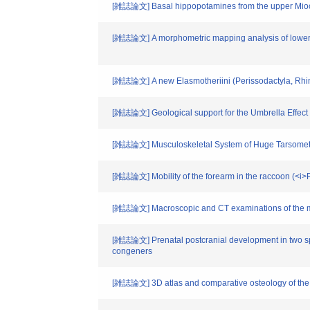
[雑誌論文] Basal hippopotamines from the upper Mioce
[雑誌論文] A morphometric mapping analysis of lower fo
[雑誌論文] A new Elasmotheriini (Perissodactyla, Rhin
[雑誌論文] Geological support for the Umbrella Effect 
[雑誌論文] Musculoskeletal System of Huge Tarsometat
[雑誌論文] Mobility of the forearm in the raccoon (<i>P
[雑誌論文] Macroscopic and CT examinations of the m
[雑誌論文] Prenatal postcranial development in two spe
congeners
[雑誌論文] 3D atlas and comparative osteology of the 