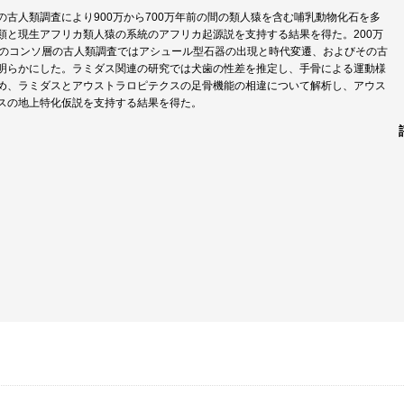
の古人類調査により900万から700万年前の間の類人猿を含む哺乳動物化石を多
類と現生アフリカ類人猿の系統のアフリカ起源説を支持する結果を得た。200万
前のコンソ層の古人類調査ではアシュール型石器の出現と時代変遷、およびその古
明らかにした。ラミダス関連の研究では犬歯の性差を推定し、手骨による運動様
め、ラミダスとアウストラロピテクスの足骨機能の相違について解析し、アウス
スの地上特化仮説を支持する結果を得た。