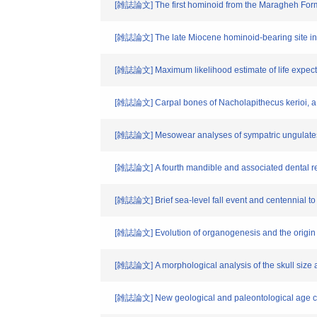
[雑誌論文] The first hominoid from the Maragheh Form
[雑誌論文] The late Miocene hominoid-bearing site in
[雑誌論文] Maximum likelihood estimate of life expectan
[雑誌論文] Carpal bones of Nacholapithecus kerioi, 
[雑誌論文] Mesowear analyses of sympatric ungulates 
[雑誌論文] A fourth mandible and associated dental rem
[雑誌論文] Brief sea-level fall event and centennial to 
[雑誌論文] Evolution of organogenesis and the origin of
[雑誌論文] A morphological analysis of the skull size a
[雑誌論文] New geological and paleontological age cons