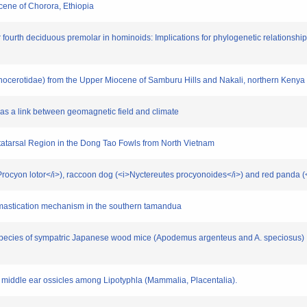
ne of Chorora, Ethiopia
urth deciduous premolar in hominoids: Implications for phylogenetic relationsh
ocerotidae) from the Upper Miocene of Samburu Hills and Nakali, northern Kenya
as a link between geomagnetic field and climate
arsal Region in the Dong Tao Fowls from North Vietnam
rocyon lotor</i>), raccoon dog (<i>Nyctereutes procyonoides</i>) and red panda (<
astication mechanism in the southern tamandua
cies of sympatric Japanese wood mice (Apodemus argenteus and A. speciosus) : a
middle ear ossicles among Lipotyphla (Mammalia, Placentalia).