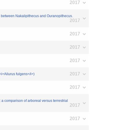
2017
ip between Nakalipithecus and Ouranopithecus.
2017
2017
2017
2017
2017
i>Ailurus fulgens</i>)
2017
 comparison of arboreal versus terrestrial
2017
2017