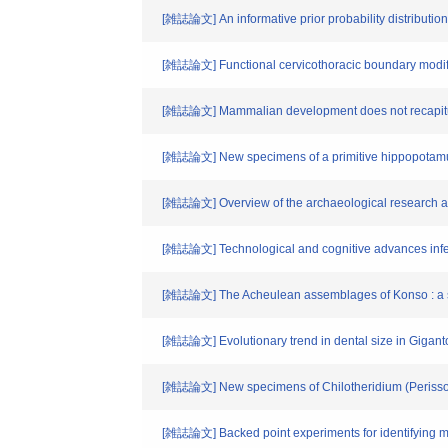
[雑誌論文] An informative prior probability distributi
[雑誌論文] Functional cervicothoracic boundary modified
[雑誌論文] Mammalian development does not recapitulat
[雑誌論文] New specimens of a primitive hippopotamu
[雑誌論文] Overview of the archaeological research a
[雑誌論文] Technological and cognitive advances inf
[雑誌論文] The Acheulean assemblages of Konso : a sit
[雑誌論文] Evolutionary trend in dental size in Gigantop
[雑誌論文] New specimens of Chilotheridium (Perissod
[雑誌論文] Backed point experiments for identifying m