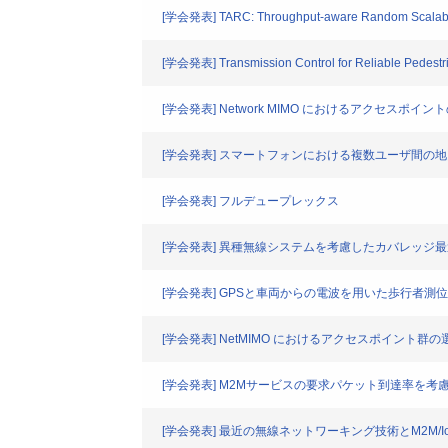
[学会発表] TARC: Throughput-aware Random Scalable
[学会発表] Transmission Control for Reliable Pedestri
[学会発表] Network MIMO におけるアクセスポ
[学会発表] スマートフォンにおける複数ユーザ間の
[学会発表] フルデュープレックス
[学会発表] 異種無線システムを考慮したカバレッジ
[学会発表] GPSと車両からの電波を用いた歩行者
[学会発表] NetMIMO におけるアクセスポイント群
[学会発表] M2Mサービスの要求パケット到達率を
[学会発表] 最近の無線ネットワーキング技術とM2M/I