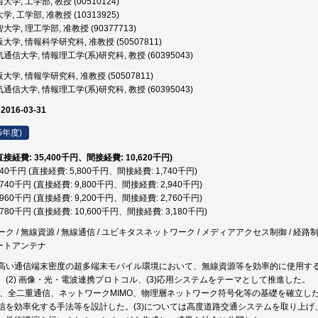
学, 工学部, 教授 (00510124)
, 工学部, 准教授 (10313925)
大学, 理工学部, 准教授 (90377713)
大学, 情報科学研究科, 准教授 (50507811)
通信大学, 情報理工学(系)研究科, 教授 (60395043)
大学, 情報学研究科, 准教授 (50507811)
通信大学, 情報理工学(系)研究科, 教授 (60395043)
 2016-03-31
5年度)
(直接経費: 35,400千円、間接経費: 10,620千円)
,540千円 (直接経費: 5,800千円、間接経費: 1,740千円)
2,740千円 (直接経費: 9,800千円、間接経費: 2,940千円)
1,960千円 (直接経費: 9,200千円、間接経費: 2,760千円)
3,780千円 (直接経費: 10,600千円、間接経費: 3,180千円)
 / 無線資源 / 無線通信 / ユビキタスネットワーク / メディアアクセス制御 / 経路制
マートアンテナ
高い通信端末密度の超多端末モバイル環境において、無線資源等を効率的に使用する制
、(2) 画像・光・電波連携プロトコル、(3)応用システムをテーマとして推進した。
ては、全二重通信、ネットワークMIMO、物理層ネットワーク符号化等の基礎を確立し
信を効率化する手法等を設計した。(3)については高度道路交通システムを取り上