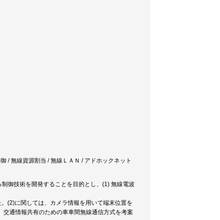
御 / 無線資源割当 / 無線ＬＡＮ / アドホックネット
御技術を開発することを目的とし、(1) 無線電波
た。(2)に関しては、カメラ情報を用いて端末位置を
げ、交通情報共有のための車車間無線通信方式を考案