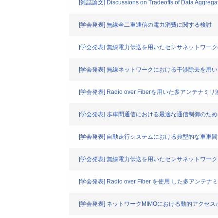
[雑誌論文] Discussions on Tradeoffs of Data Aggregat
[学会発表] 無線全二重通信の電力消費に関する検討
[学会発表] 無線電力伝送を用いたセンサネットワー
[学会発表] 無線ネットワークにおける干渉除去を用
[学会発表] Radio over Fiberを用いた多ア
[学会発表] 歩車間通信における最適な通信制御の
[学会発表] 自動走行システムにおける典型的な車車
[学会発表] 無線電力伝送を用いたセンサネットワー
[学会発表] Radio over Fiber を使用 し
[学会発表] ネットワークMIMOにおける動的アクセ