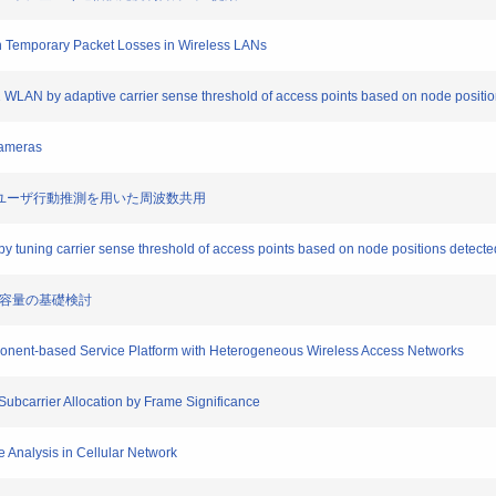
Temporary Packet Losses in Wireless LANs
WLAN by adaptive carrier sense threshold of access points based on node positi
Cameras
おけるユーザ行動推測を用いた周波数共用
tuning carrier sense threshold of access points based on node positions detected 
ル容量の基礎検討
nent-based Service Platform with Heterogeneous Wireless Access Networks
ubcarrier Allocation by Frame Significance
Analysis in Cellular Network