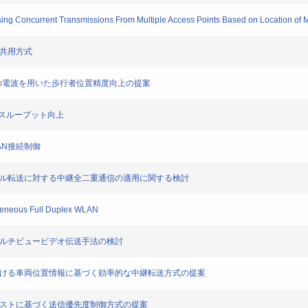
g Concurrent Transmissions From Multiple Access Points Based on Location of M
数共用方式
らの電波を用いた歩行者位置精度向上の提案
端スループット向上
AN接続制御
ァイル転送に対する中継全二重通信の適用に関する検討
eneous Full Duplex WLAN
マルチビュービデオ伝送手法の検討
における車両位置情報に基づく効率的な中継転送方式の提案
クストに基づく送信優先度制御方式の提案