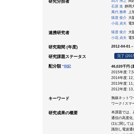
四方 博之
関西大
研究分担者
石原 進
静岡大学
萬代 雅希
上智
猿渡 俊介
大阪
小花 貞夫
電気
猿渡 俊介
大阪
連携研究者
小花 貞夫
電気
2012-04-01 –
研究期間 (年度)
完了 (201
研究課題ステータス
配分額
*注記
46,020千円 
2015年度: 7
2014年度: 1
2013年度: 1
2012年度: 1
無線ネットワーク
キーワード
ワーク / ス
本課題では、
研究成果の概要
通信の高度化
(1)に関し
識別し電波通