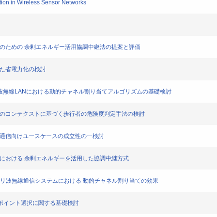
ion in Wireless Sensor Networks
クのための 余剰エネルギー活用協調中継法の提案と評価
いた省電力化の検討
ンテナミリ波無線LANにおける動的チャネル割り当てアルゴリズムの基礎検討
ためのコンテクストに基づく歩行者の危険度判定手法の検討
間通信向けユースケースの成立性の一検討
クにおける 余剰エネルギーを活用した協調中継方式
た多アンテナミリ波無線通信システムにおける 動的チャネル割り当ての効果
スポイント選択に関する基礎検討