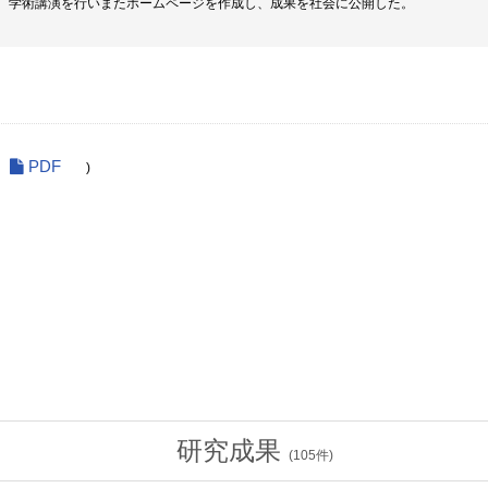
、学術講演を行いまたホームページを作成し、成果を社会に公開した。
PDF
)
研究成果
(
105
件)