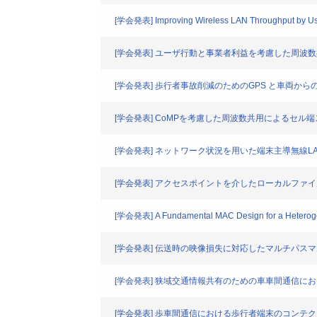
[学会発表] Improving Wireless LAN Throughput by Usin
[学会発表] ユーザ行動と事業者利益を考慮した周波
[学会発表] 歩行者事故削減のためのGPS と車両か
[学会発表] CoMPを考慮した周波数共用によるセル
[学会発表] ネットワーク状況を用いた端末主導無線L
[学会発表] アクセスポイントを介したローカルフ
[学会発表] A Fundamental MAC Design for a Heterog
[学会発表] 伝送時の映像損失に対応したマルチパス
[学会発表] 狭域交通情報共有のための車車間通信
[学会発表] 歩車間通信における歩行者端末のコンテ