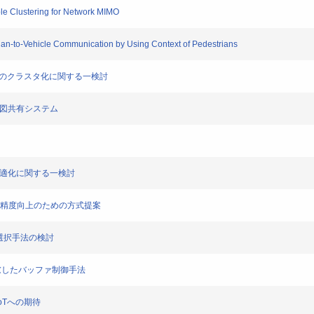
 Clustering for Network MIMO
an-to-Vehicle Communication by Using Context of Pedestrians
イントのクラスタ化に関する一検討
地図共有システム
最適化に関する一検討
測位精度向上のための方式提案
の選択手法の検討
考慮したバッファ制御手法
oTへの期待