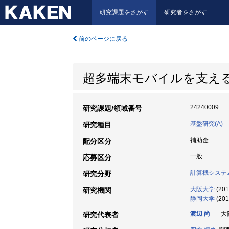
研究課題をさがす
研究者をさがす
前のページに戻る
超多端末モバイルを支え
24240009
研究課題/領域番号
基盤研究(A)
研究種目
補助金
配分区分
一般
応募区分
計算機システ
研究分野
大阪大学
(201
研究機関
静岡大学
(201
渡辺 尚
大阪
研究代表者