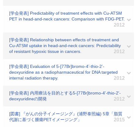
[学会発表] Predictability of treatment effects with Cu-ATSM
PET in head-and-neck cancers: Comparison with FDG-PET.
2012
[学会発表] Relationship between effects of treatment and
Cu-ATSM uptake in head-and-neck cancers: Predictability
of resistant hypoxic tissue in cancers.
2012
[学会発表] Evaluation of 5-[77Br]bromo-4’-thio-2’-
deoxyuridine as a radiopharmaceutical for DNA targeted
internal radiation therapy.
2012
[学会発表] 内用療法を目的とする5-[77Br]bromo-4'-thio-2'-
deoxyuridineの開発
2012
[図書] 『がんの分子イメージング』(浦野泰照編) 5章「脂質
代謝に基づく腫瘍PETイメージング」
2015