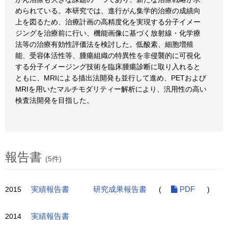
められている。本研究では、進行がん集学的治療の成績向
上を図るため、治療計画の高精度化を実現する分子イメー
ジングを治療前に行い、機能画像に基づく放射線・化学療
法等の治療有効性評価法を検討した。低酸素、細胞増殖
能、受容体活性等、腫瘍組織の特異性を非侵襲的に可視化
する分子イメージング技術を臨床腫瘍診断に取り入れると
ともに、MRIによる描出法開発も並行して進め、PETおよび
MRIを用いたマルチモダリティー解析により、汎用性の高い
検査法開発を目指した。
報告書
(5件)
2015
実績報告書
研究成果報告書
(
PDF
)
2014
実績報告書