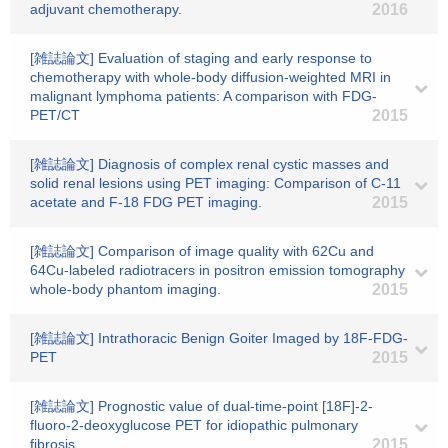
adjuvant chemotherapy.
2016
[雑誌論文] Evaluation of staging and early response to
chemotherapy with whole-body diffusion-weighted MRI in
malignant lymphoma patients: A comparison with FDG-
PET/CT
2015
[雑誌論文] Diagnosis of complex renal cystic masses and
solid renal lesions using PET imaging: Comparison of C-11
acetate and F-18 FDG PET imaging.
2015
[雑誌論文] Comparison of image quality with 62Cu and
64Cu-labeled radiotracers in positron emission tomography
whole-body phantom imaging.
2015
[雑誌論文] Intrathoracic Benign Goiter Imaged by 18F-FDG-
PET
2015
[雑誌論文] Prognostic value of dual-time-point [18F]-2-
fluoro-2-deoxyglucose PET for idiopathic pulmonary
fibrosis.
2015