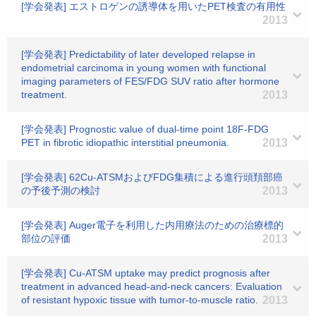
[学会発表] エストロゲンの誘導体を用いたPET検査の有用性
2013
[学会発表] Predictability of later developed relapse in
endometrial carcinoma in young women with functional
imaging parameters of FES/FDG SUV ratio after hormone
treatment.
2013
[学会発表] Prognostic value of dual-time point 18F-FDG
PET in fibrotic idiopathic interstitial pneumonia.
2013
[学会発表] 62Cu-ATSMおよびFDG集積による進行頭頚部癌
の予後予測の検討
2013
[学会発表] Auger電子を利用した内用療法のための治療標的
部位の評価
2013
[学会発表] Cu-ATSM uptake may predict prognosis after
treatment in advanced head-and-neck cancers: Evaluation
of resistant hypoxic tissue with tumor-to-muscle ratio.
2013