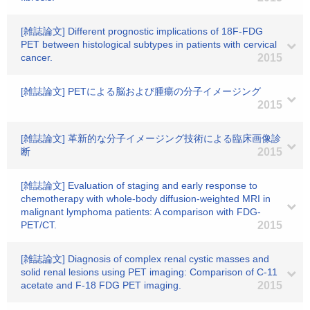
[雑誌論文] Different prognostic implications of 18F-FDG
PET between histological subtypes in patients with cervical
cancer.
2015
[雑誌論文] PETによる脳および腫瘍の分子イメージング
2015
[雑誌論文] 革新的な分子イメージング技術による臨床画像診
断
2015
[雑誌論文] Evaluation of staging and early response to
chemotherapy with whole-body diffusion-weighted MRI in
malignant lymphoma patients: A comparison with FDG-
PET/CT.
2015
[雑誌論文] Diagnosis of complex renal cystic masses and
solid renal lesions using PET imaging: Comparison of C-11
acetate and F-18 FDG PET imaging.
2015