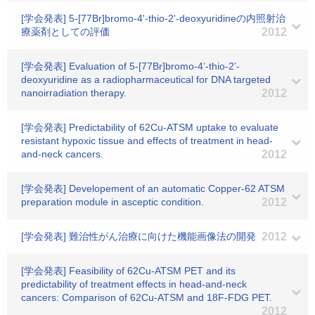
[学会発表] 5-[77Br]bromo-4'-thio-2'-deoxyuridineの内照射治
療薬剤としての評価
2012
[学会発表] Evaluation of 5-[77Br]bromo-4’-thio-2’-
deoxyuridine as a radiopharmaceutical for DNA targeted
nanoirradiation therapy.
2012
[学会発表] Predictability of 62Cu-ATSM uptake to evaluate
resistant hypoxic tissue and effects of treatment in head-
and-neck cancers.
2012
[学会発表] Developement of an automatic Copper-62 ATSM
preparation module in asceptic condition.
2012
[学会発表] 難治性がん治療に向けた機能画像法の開発
2012
[学会発表] Feasibility of 62Cu-ATSM PET and its
predictability of treatment effects in head-and-neck
cancers: Comparison of 62Cu-ATSM and 18F-FDG PET.
2012