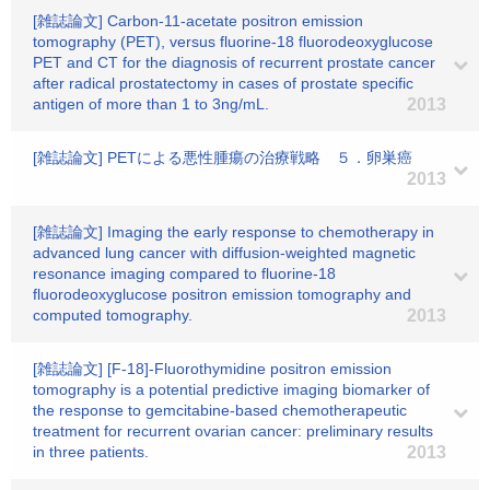
[雑誌論文] Carbon-11-acetate positron emission
tomography (PET), versus fluorine-18 fluorodeoxyglucose
PET and CT for the diagnosis of recurrent prostate cancer
after radical prostatectomy in cases of prostate specific
antigen of more than 1 to 3ng/mL.
2013
[雑誌論文] PETによる悪性腫瘍の治療戦略 ５．卵巣癌
2013
[雑誌論文] Imaging the early response to chemotherapy in
advanced lung cancer with diffusion-weighted magnetic
resonance imaging compared to fluorine-18
fluorodeoxyglucose positron emission tomography and
computed tomography.
2013
[雑誌論文] [F-18]-Fluorothymidine positron emission
tomography is a potential predictive imaging biomarker of
the response to gemcitabine-based chemotherapeutic
treatment for recurrent ovarian cancer: preliminary results
in three patients.
2013