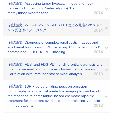
[雑誌論文] Assessing tumor hypoxia in head and neck
cancer by PET with 62Cu-diacetyl-bis(N4-
methylthiosemicarbazone).
2014
[雑誌論文] <sup>18</sup>F-FES PETによる乳癌のエストロ
ゲン受容体イメージング
2014
[雑誌論文] Diagnosis of complex renal cystic masses and
solid renal lesions using PET imaging: Comparison of C-11
acetate and F-18 FDG PET imaging.
2014
[雑誌論文] FES- and FDG-PET for differential diagnosis and
quantitative evaluation of mesenchymal uterine tumors:
Correlation with immunohistochemical analysis.
2013
[雑誌論文] 18F-Fluorothymidine positron emission
tomography is a potential predictive imaging biomarker of
the response to gemcitabine-based chemotherapeutic
treatment for recurrent ovarian cancer: preliminary results
in three patients.
2013