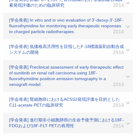
素発現評価のための臨床研究
2014
[学会発表] In vitro and in vivo evaluation of 3'-deoxy-3'-18F-
fluorothymidine for monitoring early therapeutic responses
to charged particle radiotherapies.
2014
[学会発表] 低価格高汎用性を目指したF-18標識薬剤自動合成
システムの開発
2014
[学会発表] Preclinical assessment of early therapeutic effect
of sunitinib on renal cell carcinoma using 18F-
fluorothymidine positron emission tomography in a
xenograft model.
2014
[学会発表] 腎細胞癌におけるACSS2発現評価を目的とした
C11-acetate PETの臨床研究
2014
[学会発表] 進行期非小細胞肺癌の生命予後予測における18F-
FDGおよび18F-FLT PETの有用性
2014