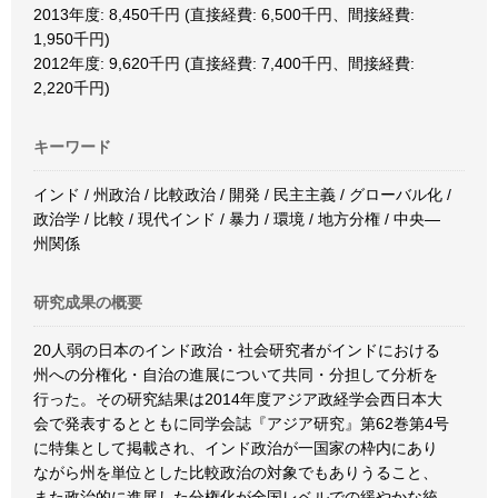
2013年度: 8,450千円 (直接経費: 6,500千円、間接経費:
1,950千円)
2012年度: 9,620千円 (直接経費: 7,400千円、間接経費:
2,220千円)
キーワード
インド / 州政治 / 比較政治 / 開発 / 民主主義 / グローバル化 /
政治学 / 比較 / 現代インド / 暴力 / 環境 / 地方分権 / 中央―
州関係
研究成果の概要
20人弱の日本のインド政治・社会研究者がインドにおける
州への分権化・自治の進展について共同・分担して分析を
行った。その研究結果は2014年度アジア政経学会西日本大
会で発表するとともに同学会誌『アジア研究』第62巻第4号
に特集として掲載され、インド政治が一国家の枠内にあり
ながら州を単位とした比較政治の対象でもありうること、
また政治的に進展した分権化が全国レベルでの緩やかな統