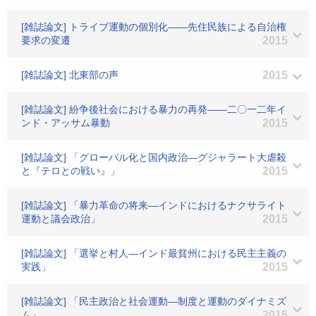
[雑誌論文] トライブ運動の個別化――先住民族による自治権
要求の変遷
2015
[雑誌論文] 北東部の声
2015
[雑誌論文] 紛争後社会における暴力の再発――二〇一二年イ
ンド・アッサム暴動
2015
[雑誌論文] 「グローバル化と国内政治―グジャラート大虐殺
と『テロとの戦い』」
2015
[雑誌論文] 「暴力革命の将来―インドにおけるナクサライト
運動と議会政治」
2015
[雑誌論文] 「選挙と村人―インド最貧州における民主主義の
実践」
2015
[雑誌論文] 「民主政治と社会運動―制度と運動のダイナミズ
ム」
2015