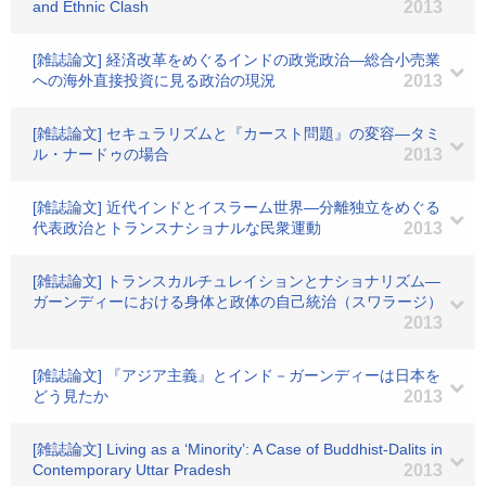
and Ethnic Clash
2013
[雑誌論文] 経済改革をめぐるインドの政党政治―総合小売業
への海外直接投資に見る政治の現況
2013
[雑誌論文] セキュラリズムと『カースト問題』の変容―タミ
ル・ナードゥの場合
2013
[雑誌論文] 近代インドとイスラーム世界―分離独立をめぐる
代表政治とトランスナショナルな民衆運動
2013
[雑誌論文] トランスカルチュレイションとナショナリズム―
ガーンディーにおける身体と政体の自己統治（スワラージ）
2013
[雑誌論文] 『アジア主義』とインド－ガーンディーは日本を
どう見たか
2013
[雑誌論文] Living as a ‘Minority’: A Case of Buddhist-Dalits in
Contemporary Uttar Pradesh
2013