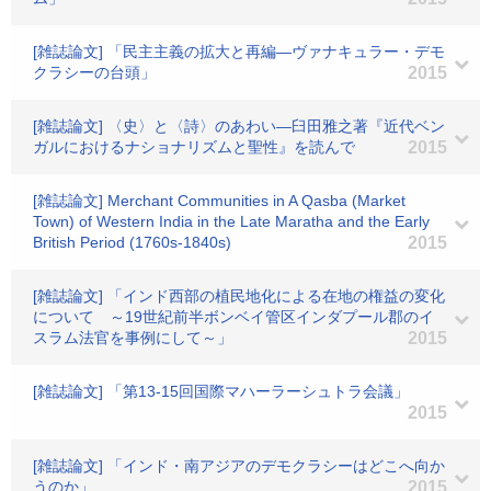
[雑誌論文] 「民主主義の拡大と再編―ヴァナキュラー・デモ
クラシーの台頭」
2015
[雑誌論文] 〈史〉と〈詩〉のあわい―臼田雅之著『近代ベン
ガルにおけるナショナリズムと聖性』を読んで
2015
[雑誌論文] Merchant Communities in A Qasba (Market
Town) of Western India in the Late Maratha and the Early
British Period (1760s-1840s)
2015
[雑誌論文] 「インド西部の植民地化による在地の権益の変化
について ～19世紀前半ボンベイ管区インダプール郡のイ
スラム法官を事例にして～」
2015
[雑誌論文] 「第13-15回国際マハーラーシュトラ会議」
2015
[雑誌論文] 「インド・南アジアのデモクラシーはどこへ向か
うのか」
2015