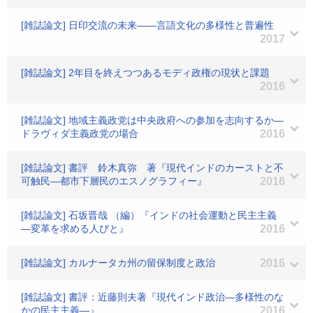
[雑誌論文] 日印交流の未来――言語文化の多様性と普遍性
2017
[雑誌論文] 2年目を終えつつあるモディ政権の現状と課題
2016
[雑誌論文] 地域主義政党は中央政府への参加を志向するか―
ドラヴィダ主義政党の場合
2016
[雑誌論文] 書評 鈴木真弥 著『現代インドのカーストと不
可触民―都市下層民のエスノグラフィー』
2016
[雑誌論文] 石坂晋哉 （編）『インドの社会運動と民主主義
―変革を求める人びと』
2016
[雑誌論文] カルナータカ州の留保制度と政治
2016
[雑誌論文] 書評：近藤則夫著『現代インド政治―多様性のな
かの民主主義―』
2016