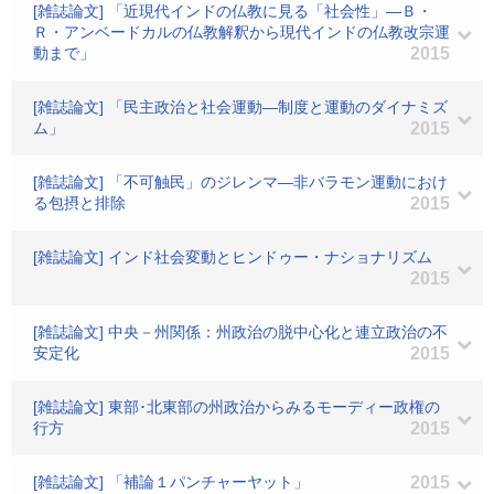
[雑誌論文] 「近現代インドの仏教に見る「社会性」―Ｂ・
Ｒ・アンベードカルの仏教解釈から現代インドの仏教改宗運
動まで」
2015
[雑誌論文] 「民主政治と社会運動―制度と運動のダイナミズ
ム」
2015
[雑誌論文] 「不可触民」のジレンマ―非バラモン運動におけ
る包摂と排除
2015
[雑誌論文] インド社会変動とヒンドゥー・ナショナリズム
2015
[雑誌論文] 中央－州関係：州政治の脱中心化と連立政治の不
安定化
2015
[雑誌論文] 東部･北東部の州政治からみるモーディー政権の
行方
2015
[雑誌論文] 「補論１パンチャーヤット」
2015