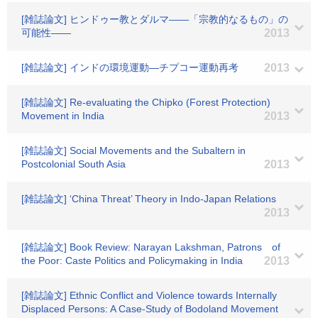
[雑誌論文] ヒンドゥー教とダルマ――「宗教的なるもの」の
可能性――
2013
[雑誌論文] インドの環境運動―チプコー運動再考
2013
[雑誌論文] Re-evaluating the Chipko (Forest Protection)
Movement in India
2013
[雑誌論文] Social Movements and the Subaltern in
Postcolonial South Asia
2013
[雑誌論文] ‘China Threat’ Theory in Indo-Japan Relations
2013
[雑誌論文] Book Review: Narayan Lakshman, Patrons of
the Poor: Caste Politics and Policymaking in India
2013
[雑誌論文] Ethnic Conflict and Violence towards Internally
Displaced Persons: A Case-Study of Bodoland Movement