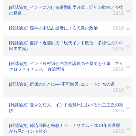
[雑誌論文] インドにおける選挙制度改革：近年の動向と今後
の見通し
2016
[雑誌論文] 森林の不法占拠者による民衆の政治
2016
[雑誌論文] 書評：近藤則夫『現代インド政治－多様性の中の
民主主義』
2016
[雑誌論文] インド農村議会の女性議員の子育てと仕事―マイ
クロファイナンス、政治意識
2016
[雑誌論文] 留保のあとに―｢不可触民｣エリートたちの道
2015
[雑誌論文] 選挙と村人－インド最貧州における民主主義の実
践
2015
[雑誌論文] 経済成長と宗教ナショナリズム－2014年総選挙
から見たインド社会
2015