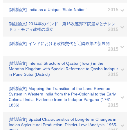
[雑誌論文] India as a Unique ‘State-Nation’
2015
[雑誌論文] 2014年のインド：第16次連邦下院選挙とナレン
ドラ・モディ政権の成立
2015
[雑誌論文] インドにおける政権交代と近隣政策の新展開
2015
[雑誌論文] Internal Structure of Qasba (Town) in the
Maratha Kingdom with Special Reference to Qasba Indapur
in Pune Suba (District)
2015
[雑誌論文] Mapping the Transition of the Land Revenue
System in Western India from the Pre-Colonial to the Early
Colonial India: Evidence from to Indapur Pargana (1761-
1836)
2015
[雑誌論文] Spatial Characteristics of Long-term Changes in
Indian Agricultural Production: District-Level Analysis, 1965-