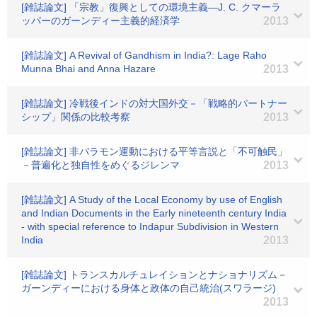
[雑誌論文] 「宗教」復興としての環境主義―J. C. クマーラ
ッパーのガーンディー主義的経済学
2013
[雑誌論文] A Revival of Gandhism in India?: Lage Raho
Munna Bhai and Anna Hazare
2013
[雑誌論文] 冷戦後インドの対大国外交－「戦略的パートナー
シップ」関係の比較考察
2013
[雑誌論文] 非バラモン運動における平等言説と「不可触民」
－普遍化と独自性をめぐるジレンマ
2013
[雑誌論文] A Study of the Local Economy by use of English
and Indian Documents in the Early nineteenth century India
- with special reference to Indapur Subdivision in Western
India
2013
[雑誌論文] トランスカルチュレイションとナショナリズム－
ガーンディーにおける身体と政体の自己統治(スワラージ)
2013