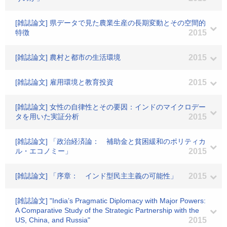
[雑誌論文] 県データで見た農業生産の長期変動とその空間的
特徴
2015
[雑誌論文] 農村と都市の生活環境
2015
[雑誌論文] 雇用環境と教育投資
2015
[雑誌論文] 女性の自律性とその要因：インドのマイクロデー
タを用いた実証分析
2015
[雑誌論文] 「政治経済論： 補助金と貧困緩和のポリティカ
ル・エコノミー」
2015
[雑誌論文] 「序章： インド型民主主義の可能性」
2015
[雑誌論文] "India’s Pragmatic Diplomacy with Major Powers:
A Comparative Study of the Strategic Partnership with the
US, China, and Russia"
2015