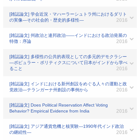
[雑誌論文] 学会近況・マハーラーシュトラ州におけるダリト
の実像―その社会的・歴史的多様性―
2016
[雑誌論文] 州政治と連邦政治――インドにおける政治発展の
特徴：序論
2016
[雑誌論文] 多様性の公共的表現としての多元的デモクラシー
―ポピュラー・ポリティクスについて日本がインドから学べ
ること
2016
[雑誌論文] インドにおける新州創設をめぐる人々の運動と政
党政治―テランガーナ州創設の事例から
2016
[雑誌論文] Does Political Reservation Affect Voting
Behavior? Empirical Evidence from India
2016
[雑誌論文] アジア通貨危機と核実験―1990年代インド政治
の継続性―
2016