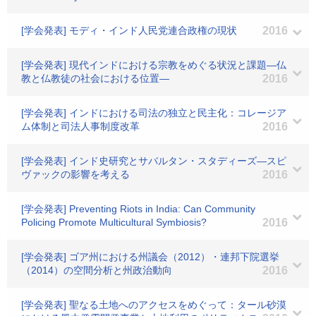
[学会発表] モディ・インド人民党連合政権の現状
2016
[学会発表] 現代インドにおける宗教をめぐる状況と課題―仏
教と仏教徒の社会における位置―
2016
[学会発表] インドにおける司法の独立と民主化：コレージア
ム体制と司法人事制度改革
2016
[学会発表] インド史研究とサバルタン・スタディーズ―スピ
ヴァックの影響を考える
2016
[学会発表] Preventing Riots in India: Can Community
Policing Promote Multicultural Symbiosis?
2016
[学会発表] ゴア州における州議会（2012）・連邦下院選挙
（2014）の空間分析と州政治動向
2016
[学会発表] 聖なる土地へのアクセスをめぐって：タール砂漠