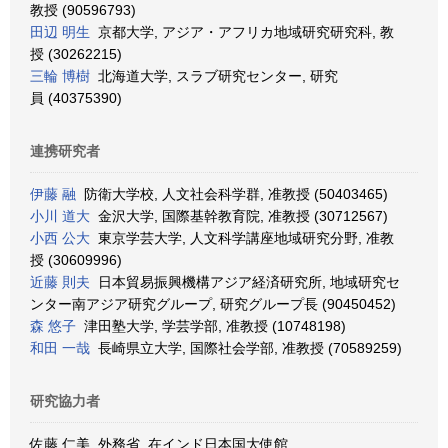
教授 (90596793)
田辺 明生
京都大学, アジア・アフリカ地域研究研究科, 教
授 (30262215)
三輪 博樹
北海道大学, スラブ研究センター, 研究
員 (40375390)
連携研究者
伊藤 融
防衛大学校, 人文社会科学群, 准教授 (50403465)
小川 道大
金沢大学, 国際基幹教育院, 准教授 (30712567)
小西 公大
東京学芸大学, 人文科学講座地域研究分野, 准教
授 (30609996)
近藤 則夫
日本貿易振興機構アジア経済研究所, 地域研究セ
ンター南アジア研究グループ, 研究グループ長 (90450452)
森 悠子
津田塾大学, 学芸学部, 准教授 (10748198)
和田 一哉
長崎県立大学, 国際社会学部, 准教授 (70589259)
研究協力者
佐藤 仁美 外務省, 在インド日本国大使館