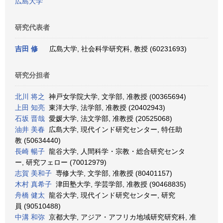
広島大学
研究代表者
吉田 修
広島大学, 社会科学研究科, 教授 (60231693)
研究分担者
北川 将之
神戸女学院大学, 文学部, 准教授 (00365694)
上田 知亮
東洋大学, 法学部, 准教授 (20402943)
石坂 晋哉
愛媛大学, 法文学部, 准教授 (20525068)
油井 美春
広島大学, 現代インド研究センター, 特任助
教 (50634440)
長崎 暢子
龍谷大学, 人間科学・宗教・総合研究センタ
ー, 研究フェロー (70012979)
志賀 美和子
専修大学, 文学部, 准教授 (80401157)
木村 真希子
津田塾大学, 学芸学部, 准教授 (90468835)
舟橋 健太
龍谷大学, 現代インド研究センター, 研究
員 (90510488)
中溝 和弥
京都大学, アジア・アフリカ地域研究研究科, 准