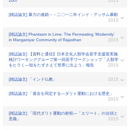
2007
2015
[雑誌論文] 暴力の連鎖－－二〇一二年インド・アッサム暴動
2015
[雑誌論文] Phantasm in Lime: The Permeating ‘Modernity’
in Manganiyar Community of Rajasthan
2015
[雑誌論文] 【資料と通信】日本文化人類学会若手支援策実施
検討ワーキンググループ第一回若手ワークショップ「人類学
をヒラく―知をたずさえて世界に出よう」報告
2015
[雑誌論文] 「インド仏教」
2015
[雑誌論文] 「過去を同定する―ダリト運動における歴史」
2015
[雑誌論文] 「現代ダリト運動の射程―「エリート」の台頭と
意義」
2015