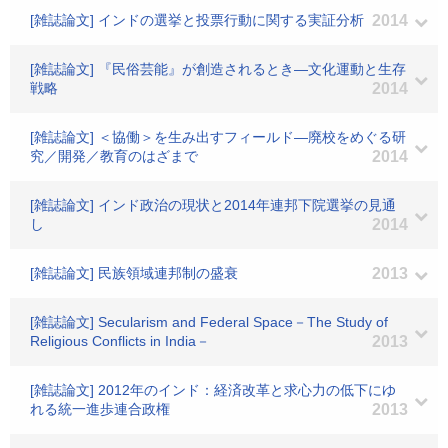
[雑誌論文] インドの選挙と投票行動に関する実証分析
2014
[雑誌論文] 『民俗芸能』が創造されるとき―文化運動と生存
戦略
2014
[雑誌論文] ＜協働＞を生み出すフィールド―廃校をめぐる研
究／開発／教育のはざまで
2014
[雑誌論文] インド政治の現状と2014年連邦下院選挙の見通
し
2014
[雑誌論文] 民族領域連邦制の盛衰
2013
[雑誌論文] Secularism and Federal Space－The Study of
Religious Conflicts in India－
2013
[雑誌論文] 2012年のインド：経済改革と求心力の低下にゆ
れる統一進歩連合政権
2013