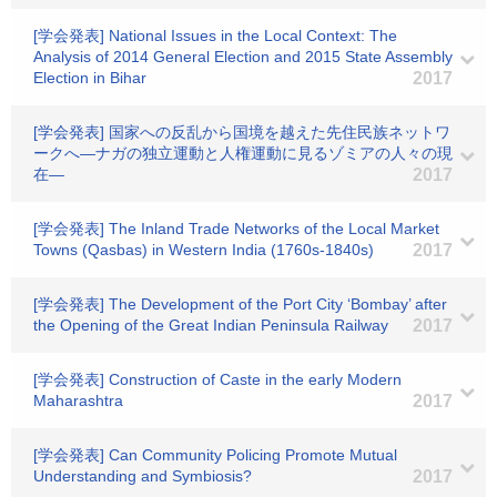
[学会発表] National Issues in the Local Context: The
Analysis of 2014 General Election and 2015 State Assembly
Election in Bihar
2017
[学会発表] 国家への反乱から国境を越えた先住民族ネットワ
ークへ―ナガの独立運動と人権運動に見るゾミアの人々の現
在―
2017
[学会発表] The Inland Trade Networks of the Local Market
Towns (Qasbas) in Western India (1760s-1840s)
2017
[学会発表] The Development of the Port City ‘Bombay’ after
the Opening of the Great Indian Peninsula Railway
2017
[学会発表] Construction of Caste in the early Modern
Maharashtra
2017
[学会発表] Can Community Policing Promote Mutual
Understanding and Symbiosis?
2017