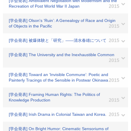
[学会発表] Ambivalent Negotiation with Modernism and the
Recreation of Post World War II Japan
2015
[学会発表] Olson's ‘Ruin’: A Genealogy of Race and Origin
of Objects in the Pacific
2015
[学会発表] 被爆体験と「研究」――清水春雄について
2015
[学会発表] The University and the Inexhaustible Common
2015
[学会発表] Toward an ‘Invisible Commune’: Poetic and
Painterly Tracings of the Sensible in Postwar Okinawa
2015
[学会発表] Framing Human Rights: The Politics of
Knowledge Production
2015
[学会発表] Irish Drama in Colonial Taiwan and Korea.
2015
[学会発表] On Bright Humor: Cinematic Sensoriums of