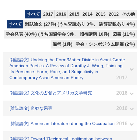
すべて
2017
2016
2015
2014
2013
2012
その他
すべて
雑誌論文 (27件) (うち査読あり 3件、 謝辞記載あり 4件)
学会発表 (40件) (うち国際学会 9件、 招待講演 10件)
図書 (11件)
備考 (1件)
学会・シンポジウム開催 (2件)
[雑誌論文] Undoing the Form/Matter Divide in Avant-Garde
American Poetics: A Review of Dorothy J. Wang, Thinking
Its Presence: Form, Race, and Subjectivity in
Contemporary Asian American Poetry
2017
[雑誌論文] 文化の占領とアメリカ文学研究
2016
[雑誌論文] 奇妙な果実
2016
[雑誌論文] American Literature during the Occupation
2016
[雑誌論文] Toward ‘Reciprocal Legitimation’ between