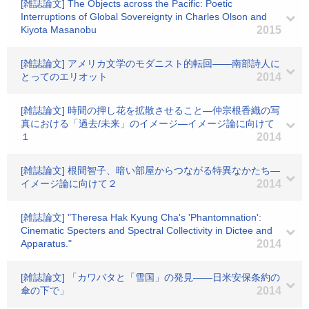
[雑誌論文] The Objects across the Pacific: Poetic
Interruptions of Global Sovereignty in Charles Olson and
Kiyota Masanobu
2015
[雑誌論文] アメリカ文学のモダニスト的転回――南部詩人に
とってのエリオット
2014
[雑誌論文] 時間の押し花を拡散させること―仲宗根香織の写
真における「過去/未来」のイメージ―イメージ論に向けて
１
2014
[雑誌論文] 根間智子、暗い部屋からつながる特異なかたち―
イメージ論に向けて２
2014
[雑誌論文] "Theresa Hak Kyung Cha's 'Phantomnation':
Cinematic Specters and Spectral Collectivity in Dictee and
Apparatus."
2014
[雑誌論文] 「カワバタと「雪国」の発見――日米安保条約の
傘の下で」
2014