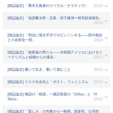
[雑誌論文] 「農本主義者のリベラル・ナラティヴ」
2014
[雑誌論文] 「福原麟太郎・広島・原子爆弾ー研究経過報告」
2014
[雑誌論文] 「明治に環太平洋でロビンソンする――田中鶴吉
と小谷部全一郎」
2014
[雑誌論文] 「核家族の男たち――冷戦期アメリカにおけるリ
ベラリズムと組織からの逃走」
2013
[雑誌論文] 書いて生き、書いて進むこと
2013
[雑誌論文] リスク社会化と「ポスト」フェミニズム
2013
[雑誌論文] 物語の「根源」一諏訪敦彦の『2/Duo』と『H
Story』
2012
[雑誌論文] 「貧しさ」の内奥から一映画、雑多性、公共性