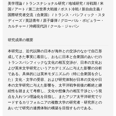
美学理論 / トランスナショナル研究 / 地域研究 / 冷戦期 / 米
国 / アート / 第二次世界大戦後 / ポスト冷戦 / 新自由主義 /
国際研究者交流（合衆国） / トランス・パシフィック・スタ
ディーズ / 英語青年 / 原子爆弾 / グローバル・ポピュラー・
カルチャー / 沖縄現代詩 / クール・ジャパン
研究成果の概要
本研究は、近代以降の日本が海外との交渉のなかで自己形
成してきた事実に着目し、おもに日本と合衆国のあいだの
トランスパシフィックな文化の相互交渉が、日本の文化お
よび英米文学研究というアカデミズムに与えた影響の分析
である。具体的には英米モダニズムの（特に合衆国を介し
た）文化・文学の受容、および研究体制が日本の文化や日
本の文学研究に与えた影響を、太平洋戦争前後の断絶と継
続性を踏まえて考察し、文化や想像力の相互干渉という視
点を入れつつ理論化を目指し、またアジア太平洋研究でリ
ードするカリフォルニアの複数大学の研究者・研究所との
あいだで研究の連携体制の構築を目指すものである。