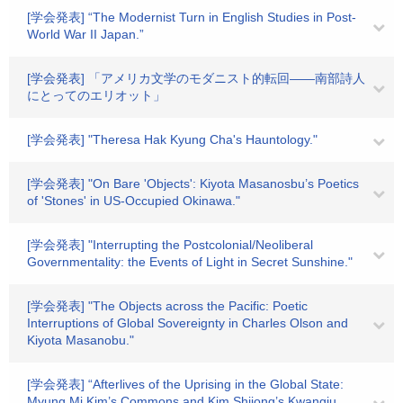
[学会発表] “The Modernist Turn in English Studies in Post-
World War II Japan.”
[学会発表] 「アメリカ文学のモダニスト的転回――南部詩人
にとってのエリオット」
[学会発表] "Theresa Hak Kyung Cha's Hauntology."
[学会発表] "On Bare 'Objects': Kiyota Masanosbu’s Poetics
of 'Stones' in US-Occupied Okinawa."
[学会発表] "Interrupting the Postcolonial/Neoliberal
Governmentality: the Events of Light in Secret Sunshine."
[学会発表] "The Objects across the Pacific: Poetic
Interruptions of Global Sovereignty in Charles Olson and
Kiyota Masanobu."
[学会発表] “Afterlives of the Uprising in the Global State:
Myung Mi Kim’s Commons and Kim Shijong’s Kwangju