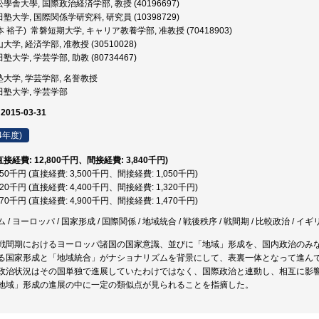
學舎大學, 国際政治経済学部, 教授 (40196697)
塾大学, 国際関係学研究科, 研究員 (10398729)
本 裕子) 常磐短期大学, キャリア教養学部, 准教授 (70418903)
大学, 経済学部, 准教授 (30510028)
塾大学, 学芸学部, 助教 (80734467)
塾大学, 学芸学部, 名誉教授
田塾大学, 学芸学部
 2015-03-31
4年度)
(直接経費: 12,800千円、間接経費: 3,840千円)
,550千円 (直接経費: 3,500千円、間接経費: 1,050千円)
,720千円 (直接経費: 4,400千円、間接経費: 1,320千円)
,370千円 (直接経費: 4,900千円、間接経費: 1,470千円)
 ヨーロッパ / 国家形成 / 国際関係 / 地域統合 / 戦後秩序 / 戦間期 / 比較政治 / イギリ
戦間期におけるヨーロッパ諸国の国家意識、並びに「地域」形成を、国内政治のみ
る国家形成と「地域統合」がナショナリズムを背景にして、表裏一体となって進ん
政治状況はその国単独で進展していたわけではなく、国際政治と連動し、相互に影
地域」形成の進展の中に一定の類似点が見られることを指摘した。