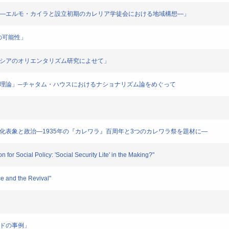
る』―エルモ・カイラと設立初期のカレリア学徒会における地域構想―」
の可能性」
ロシアのオリエンタリズム研究によせて」
る「理論」─チャタム・ハウスにおけるナショナリズム論をめぐって
文化表象と政治―1935年の『カレワラ』百周年と3つのカレワラ祭を題材に―
 for Social Policy: 'Social Security Lite' in the Making?"
 and the Revival"
ンドの事例」