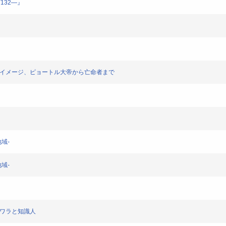
132―』
・イメージ、ピョートル大帝から亡命者まで
域-
域-
レワラと知識人