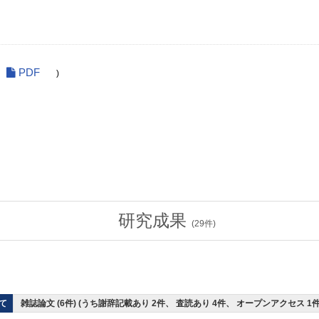
PDF
)
研究成果
(
29
件)
て
雑誌論文 (6件) (うち謝辞記載あり 2件、 査読あり 4件、 オープンアクセス 1件