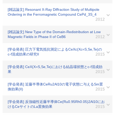
[雑誌論文] Resonant X-Ray Diffraction Study of Multipole
Ordering in the Ferromagnetic Compound CePd_3S_4
2012
[雑誌論文] New Type of the Domain-Redistribution at Low
Magnetic Fields in Phase II of CeB6
2012
[学会発表] 圧力下電気抵抗測定によるCeXc(Xc=S,Se,Te)の
c-f混成効果の研究II
2015
[学会発表] CeX(X=S,Se,Te)における結晶場状態とc-f混成効
果
2015
[学会発表] 近藤半導体CeRu2Al10の電子状態に与えるSm置
換効果(II)
2015
[学会発表] 反強磁性近藤半導体Ce(Ru0.95Rh0.05)2Al10にお
けるCeサイトのLa置換効果
2015