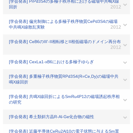
[学会発表] PrPd3S4の多極子秩序相における磁場中共鴫X線
回折
2012
[学会発表] 偏光制御による多極子秩序物質CePd3S4の磁場
中共鳴X線散乱実験
2012
[学会発表] CeB6のIII'-II相転移とII相低磁場のドメイン再分布
2012
[学会発表] CexLa1-xB6における多極子ゆらぎ
[学会発表] 多重極子秩序物質RPd3S4(R=Ce,Dy)の磁場中共
鳴X線回折
[学会発表] 共鳴X線回折によるSmRu4P12の磁場誘起秩序相
の研究
[学会発表] 希土類斜方晶R-Al-Ge化合物の磁性
[学会発表] 近藤半導体CeRu2Al10の電子状態に与えるSm置