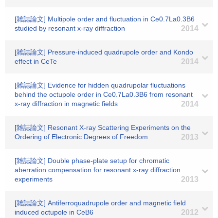
[雑誌論文] Multipole order and fluctuation in Ce0.7La0.3B6
studied by resonant x-ray diffraction
2014
[雑誌論文] Pressure-induced quadrupole order and Kondo
effect in CeTe
2014
[雑誌論文] Evidence for hidden quadrupolar fluctuations
behind the octupole order in Ce0.7La0.3B6 from resonant
x-ray diffraction in magnetic fields
2014
[雑誌論文] Resonant X-ray Scattering Experiments on the
Ordering of Electronic Degrees of Freedom
2013
[雑誌論文] Double phase-plate setup for chromatic
aberration compensation for resonant x-ray diffraction
experiments
2013
[雑誌論文] Antiferroquadrupole order and magnetic field
induced octupole in CeB6
2012