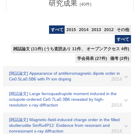
研究成果
(
40
件)
すべて
2015
2014
2013
2012
その他
すべて
雑誌論文 (11件) (うち査読あり 11件、 オープンアクセス 4件)
学会発表 (27件)
備考 (2件)
[雑誌論文] Appearance of antiferromagnetic dipole order in
Ce0.5La0.5B6 with Pr ion doping
2014
[雑誌論文] Large ferroquadrupole moment induced in the
octupole-ordered Ce0.7La0.3B6 revealed by high-
resolution x-ray diffraction
2014
[雑誌論文] Magnetic-field-induced charge order in the filled
skutterudite SmRu4P12: Evidence from resonant and
nonresonant x-ray diffraction
2014