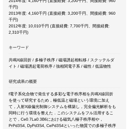
2014年度: 4,160千円 (直接経費: 3,200千円、間接経費: 960
千円)
2013年度: 4,160千円 (直接経費: 3,200千円、間接経費: 960
千円)
2012年度: 10,010千円 (直接経費: 7,700千円、間接経費:
2,310千円)
キーワード
共鳴X線回折 / 多極子秩序 / 磁場誘起相転移 / スクッテルダ
イト / 磁場誘起電荷秩序 / 強相関電子系 / 磁性 / 低温物性
研究成果の概要
f電子系化合物で発生する多彩な電子秩序相を共鳴X線回折
を使って研究するため，極低温と磁場という環境に加え
て，入射X線偏光制御システムを構築し，完全偏光解析をも
同時に行う環境を整えた．このシステムをフル活用するこ
とで，Ce0.7La0.3B6における磁気八極子秩序相や，
PrPd3S4, DyPd3S4, CePd3S4といった物質での多極子秩序