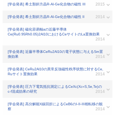
[学会発表] 希土類斜方晶R-Al-Ge化合物の磁性 III
2015
[学会発表] 希土類斜方晶R-Al-Ge化合物の磁性 II
2014
[学会発表] 磁化容易軸aの近藤半導体
Ce(Ru0.95Rh0.05)2Al10におけるCeサイトのLa置換効果
2014
[学会発表] 近藤半導体CeRu2Al10の電子状態に与えるSm置
換効果
2014
[学会発表] CeRu2Al10の異常反強磁性秩序状態に対するCe,
Ruサイト置換効果
2014
[学会発表] 圧力下電気抵抗測定によるCeXc(Xc=S,Se,Te)の
c-f混成効果の研究
2014
[学会発表] 高分解能X線回折によるCeB6のI-II-III相転移の観
察
2014