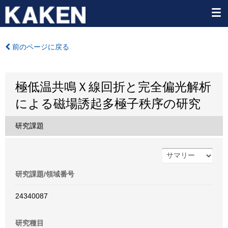
前のページに戻る
極低温共鳴Ｘ線回折と完全偏光解析
による磁場誘起多極子秩序の研究
研究課題
研究課題/領域番号
24340087
研究種目