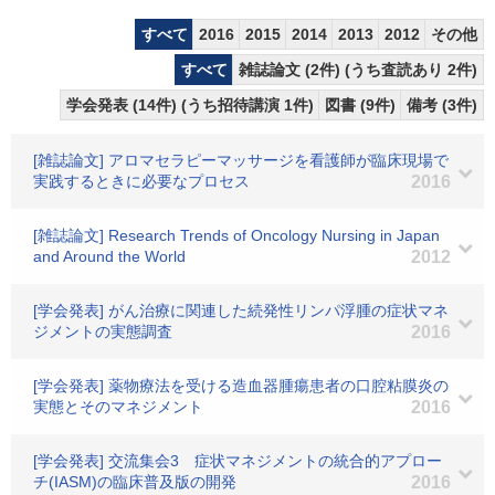
すべて
2016
2015
2014
2013
2012
その他
すべて
雑誌論文 (2件) (うち査読あり 2件)
学会発表 (14件) (うち招待講演 1件)
図書 (9件)
備考 (3件)
[雑誌論文] アロマセラピーマッサージを看護師が臨床現場で
実践するときに必要なプロセス
2016
[雑誌論文] Research Trends of Oncology Nursing in Japan
and Around the World
2012
[学会発表] がん治療に関連した続発性リンパ浮腫の症状マネ
ジメントの実態調査
2016
[学会発表] 薬物療法を受ける造血器腫瘍患者の口腔粘膜炎の
実態とそのマネジメント
2016
[学会発表] 交流集会3 症状マネジメントの統合的アプロー
チ(IASM)の臨床普及版の開発
2016