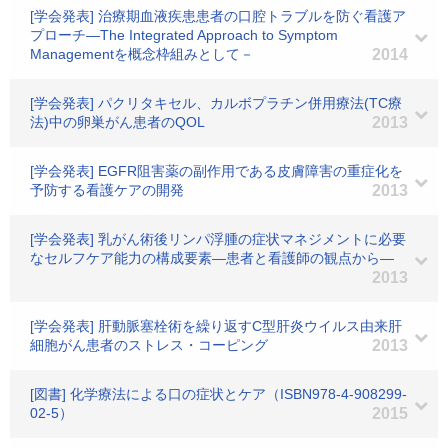
[学会発表] 治療期血液疾患患者の口腔トラブルを防ぐ看護ア
プローチ―The Integrated Approach to Symptom
Managementを概念枠組みとして－
2014
[学会発表] パクリタキセル、カルボプラチン併用療法(TC療
法)中の卵巣がん患者のQOL
2013
[学会発表] EGFR阻害薬の副作用である皮膚障害の重症化を
予防する看護ケアの開発
2013
[学会発表] 乳がん術後リンパ浮腫の症状マネジメントに必要
なセルフケア能力の構成要素―患者と看護師の観点から―
2013
[学会発表] 肝動脈塞栓術を繰り返すC型肝炎ウイルス由来肝
細胞がん患者のストレス・コーピング
2013
[図書] 化学療法による口の症状とケア（ISBN978-4-908299-
02-5）
2015