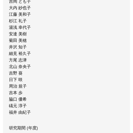
吉岡 とも子
大内 紗也子
江藤 美和子
杉江 礼子
湯浅 幸代子
安達 美樹
菊田 美穂
井沢 知子
細見 裕久子
方尾 志津
北山 奈央子
吉野 葵
日下 咲
周治 規子
吉本 歩
脇口 優希
礒元 淳子
福井 由紀子
研究期間 (年度)