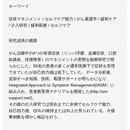
キーワード
症状マネジメント / セルフケア能力 / がん看護学 / 緩和ケア
/ 介入研究 / 緩和医療 / セルフケア
研究成果の概要
がん治療中の4つの有害症状（リンパ浮腫、皮膚症状、口腔
粘膜炎、排便障害）のマネジメントの実態を観察研究で明
らかにした。56名の患者の多くが通常医療下で症状を管理
できていたが自己効力感は低下していた。データ分析後、
追加すべき知識、技術、看護サポートが明らかになり、
Integrated Approach to Symptom Management(IASM）に
組み入れ、患者教育用マテリアルを開発した(http://sm-
support.net/)。
その後の介入研究では現在までに全例でセルフケア能力、
自己効力感、QOLの維持または向上が見られている。今後
事例数を増やし検証を行う。