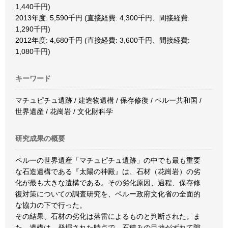
1,440千円)
2013年度: 5,590千円 (直接経費: 4,300千円、間接経費:
1,290千円)
2012年度: 4,680千円 (直接経費: 3,600千円、間接経費:
1,080千円)
キーワード
マチュピチュ遺跡 / 建造物遺構 / 保存修復 / ペルー共和国 /
世界遺産 / 花崗岩 / 文化財科学
研究成果の概要
ペルーの世界遺産「マチュピチュ遺跡」の中でも最も重要
な石造遺構である『太陽の神殿』は、石材（花崗岩）の劣
化が最も大きな遺構である。その劣化原因、過程、保存修
復対策についての調査研究を、ペルー政府文化省の全面的
な協力の下で行った。
その結果、石材の劣化は落雷によるものと判断された。ま
た、遺構は、発掘された時点で、石積みの目地がずれて隙