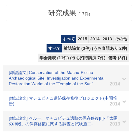
研究成果
(
17
件)
すべて
2015
2014
2013
その他
すべて
雑誌論文 (3件) (うち査読あり 2件)
学会発表 (11件) (うち招待講演 7件)
備考 (3件)
[雑誌論文] Conservation of the Machu-Picchu
Archaeological Site: Investigation and Experimental
Restoration Works of the "Temple of the Sun"
2014
[雑誌論文] マチュピチュ遺跡保存修復プロジェクト(中間報
告)
2014
[雑誌論文] ペルー、マチュピチュ遺跡の保存修復[II]-「太陽
の神殿」の保存修復に関する調査と試験施工-
2013