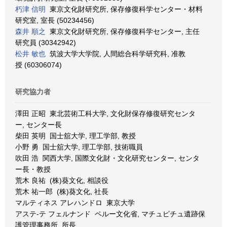
朽津 信明
東京文化財研究所, 保存修復科学センター・材料
研究室, 室長 (50234456)
森井 順之
東京文化財研究所, 保存修復科学センター, 主任
研究員 (30342942)
松井 敏也
筑波大学大学院, 人間総合科学研究科, 准教
授 (60306074)
研究協力者
澤田 正昭 東北芸術工科大学, 文化財保存修復研究センタ
ー, センター長
柴田 英明 国士舘大学, 理工学部, 教授
小野 勇 国士舘大学, 理工学部, 技術職員
吹田 浩 関西大学, 国際文化財・文化研究センター, センタ
ー長・教授
荒木 良祐 (株)葵文化, 相談役
荒木 祐一郎 (株)葵文化, 社長
マルティネス アレハンドロ 東京大学
アステ-テ フェルナンド ペルー文化省, マチュピチュ遺跡保
護管理事務所, 所長