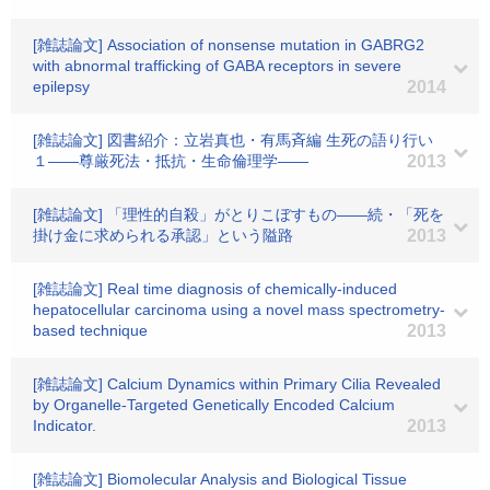
[雑誌論文] Association of nonsense mutation in GABRG2
with abnormal trafficking of GABA receptors in severe
epilepsy
2014
[雑誌論文] 図書紹介：立岩真也・有馬斉編 生死の語り行い
１――尊厳死法・抵抗・生命倫理学――
2013
[雑誌論文] 「理性的自殺」がとりこぼすもの――続・「死を
掛け金に求められる承認」という隘路
2013
[雑誌論文] Real time diagnosis of chemically-induced
hepatocellular carcinoma using a novel mass spectrometry-
based technique
2013
[雑誌論文] Calcium Dynamics within Primary Cilia Revealed
by Organelle-Targeted Genetically Encoded Calcium
Indicator.
2013
[雑誌論文] Biomolecular Analysis and Biological Tissue