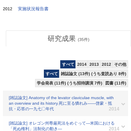
2012
実施状況報告書
研究成果
(
35
件)
すべて
2014
2013
2012
その他
すべて
雑誌論文 (13件) (うち査読あり 8件)
学会発表 (11件) (うち招待講演 7件)
図書 (11件)
[雑誌論文] Anatomy of the levator claviculae muscle, with
an overview and its history.死に至る憐れみ――啓蒙・抵
抗・応答の一九七〇年代
2014
[雑誌論文] オレゴン州尊厳死法をめぐって―米国における
「死ぬ権利」法制化の動き―
2014