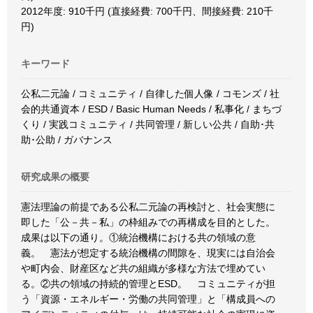
2012年度: 910千円 (直接経費: 700千円、間接経費: 210千
円)
キーワード
公私二元論 / コミュニティ / 自律した個人像 / コモンズ / 社
会的共通資本 / ESD / Basic Human Needs / 私事化 / まちづ
くり / 実践コミュニティ / 共同管理 / 新しい公共 / 自助･共
助･公助 / ガバナンス
研究成果の概要
憲法理論の前提である公私二元論の再検討と、社会実態に
即した「公－共－私」の枠組みでの再構成を目的とした。
成果は以下の通り。①統治機構における共の領域の意
義。 憲法が想定する統治機構の間隙を、現実には自治会
や町内会、財産区など共の組織が多様な方法で埋めてい
る。②共の領域の持続的管理とESD。 コミュニティが担
う「資源・エネルギー・労働の共同管理」と「構成員への