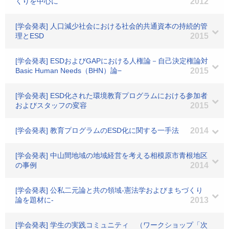
くりを中心に
2012
[学会発表] 人口減少社会における社会的共通資本の持続的管
理とESD
2015
[学会発表] ESDおよびGAPにおける人権論－自己決定権論対
Basic Human Needs（BHN）論−
2015
[学会発表] ESD化された環境教育プログラムにおける参加者
およびスタッフの変容
2015
[学会発表] 教育プログラムのESD化に関する一手法
2014
[学会発表] 中山間地域の地域経営を考える相模原市青根地区
の事例
2014
[学会発表] 公私二元論と共の領域‐憲法学およびまちづくり
論を題材に­-
2013
[学会発表] 学生の実践コミュニティ （ワークショップ「次