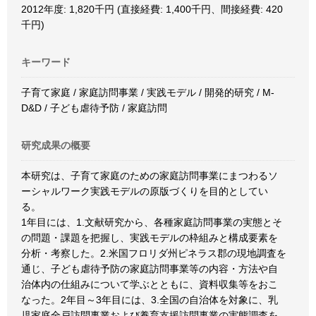
2012年度: 1,820千円 (直接経費: 1,400千円、間接経費: 420
千円)
キーワード
子育て家庭 / 家庭訪問事業 / 実践モデル / 開発的研究 / M-
D&D / 子ども虐待予防 / 家庭訪問
研究成果の概要
本研究は、子育て家庭のための家庭訪問事業にまつわるソ
ーシャルワーク実践モデルの原版づくりを目的としてい
る。
1年目には、1.文献研究から、各種家庭訪問事業の実態とそ
の問題・課題を把握し、実践モデルの枠組みと構成要素を
分析・考察した。2.米国フロリダ州ピネラス郡の現地調査を
通じ、子ども虐待予防の家庭訪問事業等の内容・方法や自
治体内の仕組みについて学ぶとともに、資料収集等をおこ
なった。2年目～3年目には、3.全国の自治体を対象に、乳
児家庭全戸訪問事業および養育支援訪問事業の実態調査を