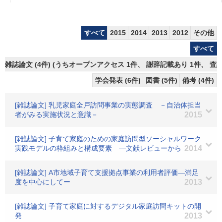
すべて
2015
2014
2013
2012
その他
すべて
雑誌論文 (4件) (うちオープンアクセス 1件、 謝辞記載あり 1件、 査読
学会発表 (6件)
図書 (5件)
備考 (4件)
[雑誌論文] 乳児家庭全戸訪問事業の実態調査 －自治体担当
者がみる実施状況と意識－
2015
[雑誌論文] 子育て家庭のための家庭訪問型ソーシャルワーク
実践モデルの枠組みと構成要素 ―文献レビューから
2014
[雑誌論文] A市地域子育て支援拠点事業の利用者評価―満足
度を中心にしてー
2013
[雑誌論文] 子育て家庭に対するデジタル家庭訪問キットの開
発
2013