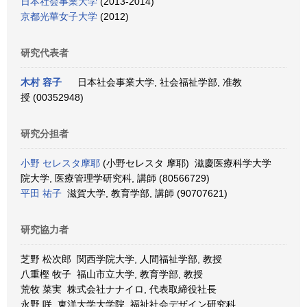
日本社会事業大学
(2013-2014)
京都光華女子大学
(2012)
研究代表者
木村 容子
日本社会事業大学, 社会福祉学部, 准教
授 (00352948)
研究分担者
小野 セレスタ摩耶
(小野セレスタ 摩耶) 滋慶医療科学大学
院大学, 医療管理学研究科, 講師 (80566729)
平田 祐子
滋賀大学, 教育学部, 講師 (90707621)
研究協力者
芝野 松次郎 関西学院大学, 人間福祉学部, 教授
八重樫 牧子 福山市立大学, 教育学部, 教授
荒牧 菜実 株式会社ナナイロ, 代表取締役社長
永野 咲 東洋大学大学院, 福祉社会デザイン研究科