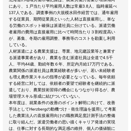
にあり、１戸当たり平均雇用人数は常雇3.8人、臨時雇延べ
137人である。調査事例の大規模水田作経営では、通年雇用
する従業員、期間従業員といった人材は直接雇用し、単な
る労働のスポット確保は派遣社員に分けている。派遣労働
者雇用の費用は直接雇用に比べて時間当たり３割程度高い
が、募集、冬期の雇用調整、事務等のコストを勘案し利用
している。
人材派遣による農業支援は、専業、地元建設業等と兼業す
る派遣事業者があり、農業を含む派遣社員は全道で4.5千
人、平均44歳、勤続年数６年、所定内月給17万円である。
農業関係の派遣社員は農業経験者が多いが、若い未経験者
も増え農作業スキルの指導が必要となっている。毎年依頼
する経営に対しては、依頼者の要望で経験者を継続的に派
遣しており、農業技術習得の機会にもつながり得るが、農
場管理スキル形成に結びついていない。
本年度は、就業条件の改善のポイント解明に向けて、改善
手法としてHerzbergの動機づけ・衛生理論を援用して考案
した農業法人の直接雇用向けの職務満足度計測手法の整備
に取り組んだ。派遣労働者の思い描くキャリア発達の実現
は、仕事に対する長期的な満足感の維持、個人の価値観に