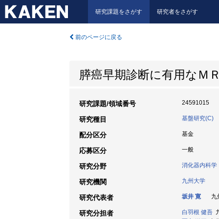
研究課題をさがす
研究者をさがす
前のページに戻る
膵癌早期診断に有用なＭ
24591015
研究課題/領域番号
基盤研究(C)
研究種目
基金
配分区分
一般
応募区分
消化器内科学
研究分野
九州大学
研究機関
坂井 寛
九州
研究代表者
白羽根 健吾
九
研究分担者