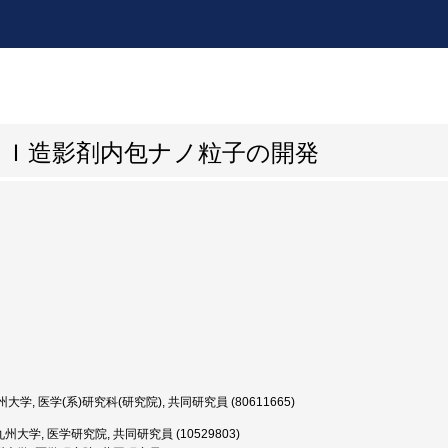
ＲＩ造影剤内包ナノ粒子の開発
大学, 医学(系)研究科(研究院), 共同研究員 (80611665)
州大学, 医学研究院, 共同研究員 (10529803)