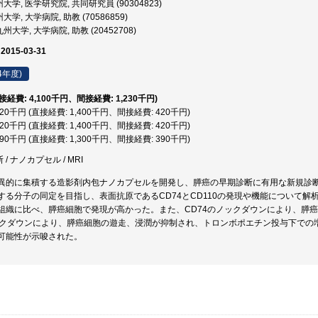
大学, 医学研究院, 共同研究員 (90304823)
学, 大学病院, 助教 (70586859)
州大学, 大学病院, 助教 (20452708)
 2015-03-31
4年度)
直接経費: 4,100千円、間接経費: 1,230千円)
,820千円 (直接経費: 1,400千円、間接経費: 420千円)
,820千円 (直接経費: 1,400千円、間接経費: 420千円)
,690千円 (直接経費: 1,300千円、間接経費: 390千円)
 / ナノカプセル / MRI
異的に集積する造影剤内包ナノカプセルを開発し、膵癌の早期診断に有用な新規診
する分子の同定を目指し、表面抗原であるCD74とCD110の発現や機能について解析
組織に比べ、膵癌細胞で発現が高かった。また、CD74のノックダウンにより、膵
ノックダウンにより、膵癌細胞の遊走、浸潤が抑制され、トロンボポエチン投与下での増
可能性が示唆された。