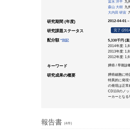
冨永 洋平
九州
森山 大樹
九州大
大内田 研宙
九
2012-04-01 –
研究期間 (年度)
完了 (201
研究課題ステータス
配分額
*注記
5,330千円 (
2014年度: 1
2013年度: 1
2012年度: 1
膵癌 / 早期診断
キーワード
膵癌細胞に特
研究成果の概要
特異的に発現
の発現は正常
CD110の
ーカーとなる
報告書
(4件)