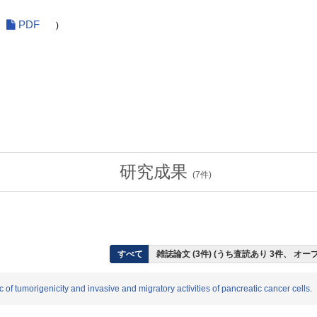
PDF
)
研究成果
(
7
件)
すべて
雑誌論文 (3件) (うち査読あり 3件、 オ
tumorigenicity and invasive and migratory activities of pancreatic cancer cells.