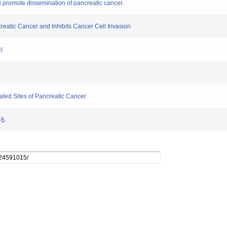
 promote dissemination of pancreatic cancer.
atic Cancer and Inhibits Cancer Cell Invasion
割
ted Sites of Pancreatic Cancer
る