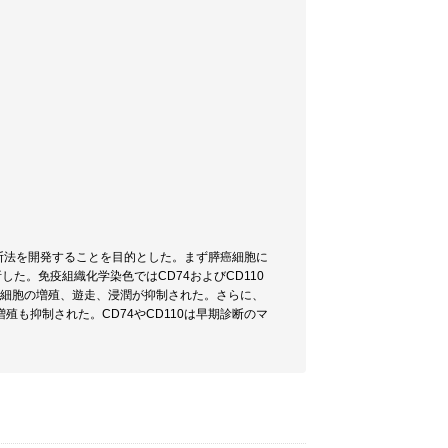
断法を開発することを目的とした。まず膵癌細胞に
した。免疫組織化学染色ではCD74およびCD110
癌細胞の増殖、遊走、浸潤が抑制された。さらに、
殖も抑制された。CD74やCD110は早期診断のマ