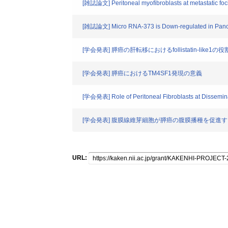
[雑誌論文] Peritoneal myofibroblasts at metastatic foci
[雑誌論文] Micro RNA-373 is Down-regulated in Pancre
[学会発表] 膵癌の肝転移におけるfollistatin-like1の役
[学会発表] 膵癌におけるTM4SF1発現の意義
[学会発表] Role of Peritoneal Fibroblasts at Dissemina
[学会発表] 腹膜線維芽細胞が膵癌の腹膜播種を促進す
URL: