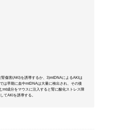
傷害(AKI)を誘導するか、3)mtDNAによるAKIは
る敗血症では早期に血中mtDNAは大量に検出され、その後
く含むmt成分をマウスに注入すると腎に酸化ストレス障
してAKIを誘導する。