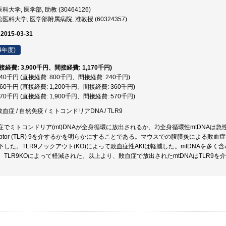
大学, 医学部, 助教 (30464126)
医科大学, 医学部附属病院, 准教授 (60324357)
 2015-03-31
4年度)
直接経費: 3,900千円、間接経費: 1,170千円)
,040千円 (直接経費: 800千円、間接経費: 240千円)
,560千円 (直接経費: 1,200千円、間接経費: 360千円)
,470千円 (直接経費: 1,900千円、間接経費: 570千円)
血症 / 自然免疫 / ミトコンドリアDNA / TLR9
症でミトコンドリア(mt)DNAが全身循環に放出されるか、2)全身循環性mtDNAは急性腎
ke Receptor (TLR) 9を介するかを明らかにすることである。マウスでの腹膜炎によ
した。TLR9ノックアウト(KO)によって敗血症性AKIは軽減した。mtDNAを多
TLR9KOによって軽減された。以上より、敗血症で放出されたmtDNAはTLR9を介