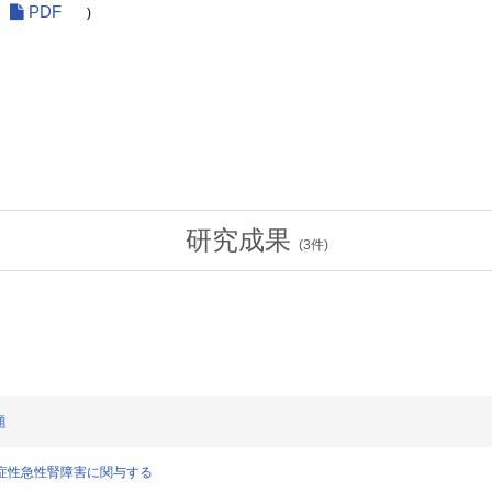
PDF
)
研究成果
(
3
件)
題
敗血症性急性腎障害に関与する