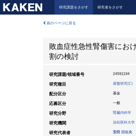
研究課題をさがす
研究者をさがす
前のページに戻る
敗血症性急性腎傷害にお
割の検討
24591194
研究課題/領域番号
基盤研究(C)
研究種目
基金
配分区分
一般
応募区分
腎臓内科学
研究分野
浜松医科大学
研究機関
安田 日出夫
研究代表者