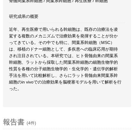
骨髄間葉系幹細胞 / 間葉系幹細胞 / 再生医療 / 幹細胞
研究成果の概要
近年、再生医療で用いられる幹細胞は、既存の治療法を凌
駕する複数のメカニズムで治療効果を発揮することが分か
ってきている。その中でも特に、間葉系幹細胞（MSC）
は、移植のドナー細胞として、多疾患への臨床応用が期待
され注目されている。本研究では、ヒト骨髄由来の間葉系
幹細胞、ラットから採取した間葉系幹細胞の細胞生物学的
性質を各種の分子細胞生物学的・生化学的・遺伝学的解析
手法を用いて比較解析し、さらにラット骨髄由来間葉系幹
細胞のin vivoでの治療効果を脳梗塞モデルを用いて解析を行
った。
報告書
(4件)