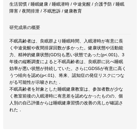
生活習慣 / 睡眠健康 / 睡眠潜時 / 中途覚醒 / 介護予防 / 睡眠
障害 / 夜間排泄 / 不眠愁訴 / 健康教育
研究成果の概要
不眠高齢者は、良眠群より睡眠時間、入眠潜時が有意に長
く中途覚醒や夜間排尿回数が多かった。健康状態や活動能
力、精神的健康状態(GDS)も悪い状態であった(p<.001)。3
年後の縦断調査によると不眠高齢者は、良眠群に比べ睡眠
効率が悪い状態が持続していた。さらにGDS5が有意に高く
うつ傾向を認め(p<.01)、将来、認知症の発症リスクにつな
がる可能性が示唆された．
不眠高齢者を対象とした睡眠健康教室は、参加者数が少な
く教室前後の入眠潜時に有意差を認めなかったものの、個
人別の自己評価からは睡眠健康習慣の改善の兆しが確認さ
れた．