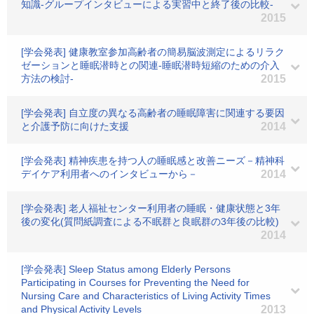
知識-グループインタビューによる実習中と終了後の比較-
2015
[学会発表] 健康教室参加高齢者の簡易脳波測定によるリラク
ゼーションと睡眠潜時との関連-睡眠潜時短縮のための介入
方法の検討-
2015
[学会発表] 自立度の異なる高齢者の睡眠障害に関連する要因
と介護予防に向けた支援
2014
[学会発表] 精神疾患を持つ人の睡眠感と改善ニーズ－精神科
デイケア利用者へのインタビューから－
2014
[学会発表] 老人福祉センター利用者の睡眠・健康状態と3年
後の変化(質問紙調査による不眠群と良眠群の3年後の比較)
2014
[学会発表] Sleep Status among Elderly Persons
Participating in Courses for Preventing the Need for
Nursing Care and Characteristics of Living Activity Times
and Physical Activity Levels
2013