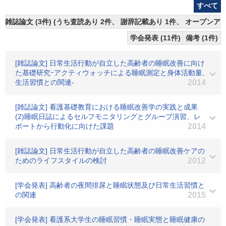
すべて
雑誌論文 (3件) (うち査読あり 2件、 謝辞記載あり 1件、 オープンアク
学会発表 (11件)
備考 (1件)
[雑誌論文] 日常生活行動が自立した高齢者の睡眠改善に向け
た基礎研究ｰアクティウォッチによる睡眠測定と身体活動量,
生活習慣との関連-
2014
[雑誌論文] 看護基礎教育における睡眠改善学の実践と成果
(2)睡眠日誌によるセルフモニタリングとグループ演習、レ
ポートから行動化に向けた課題
2014
[雑誌論文] 日常生活行動が自立した高齢者の睡眠改善ケアの
ためのライフスタイルの検討
2012
[学会発表] 高齢者の夜間排尿と睡眠状態及び日常生活習慣と
の関連
2015
[学会発表] 看護系大学生の睡眠習慣・睡眠実態と睡眠健康の