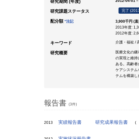
2012-04-01 –
研究期間 (年度)
完了 (201
研究課題ステータス
配分額
*注記
3,900千円 (
2013年度: 1
2012年度: 2
介護・福祉 / 
キーワード
医療文化の継
研究概要
の実現と維持
ある。高齢者
ケアシステム
テムを構築し
報告書
(3件)
実績報告書
研究成果報告書
2013
(
実施状況報告書