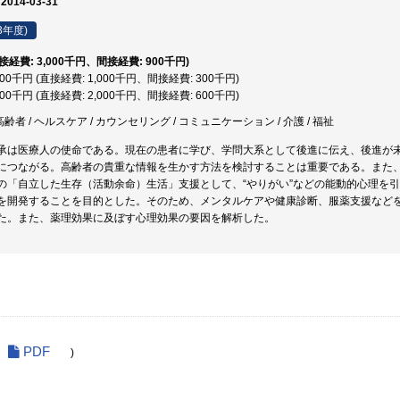
 2014-03-31
3年度)
直接経費: 3,000千円、間接経費: 900千円)
,300千円 (直接経費: 1,000千円、間接経費: 300千円)
,600千円 (直接経費: 2,000千円、間接経費: 600千円)
高齢者 / ヘルスケア / カウンセリング / コミュニケーション / 介護 / 福祉
承は医療人の使命である。現在の患者に学び、学問大系として後進に伝え、後進が
につながる。高齢者の貴重な情報を生かす方法を検討することは重要である。また
の「自立した生存（活動余命）生活」支援として、“やりがい”などの能動的心理を
を開発することを目的とした。そのため、メンタルケアや健康診断、服薬支援など
た。また、薬理効果に及ぼす心理効果の要因を解析した。
PDF
)