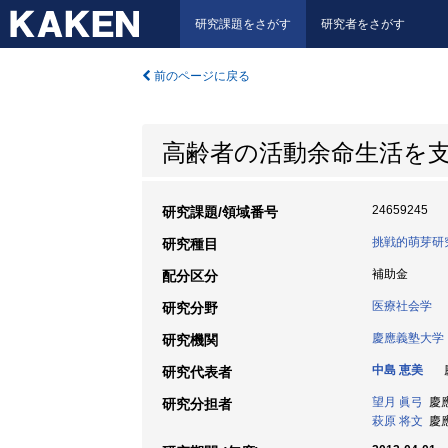
研究課題をさがす
研究者をさがす
前のページに戻る
高齢者の活動余命生活を
24659245
研究課題/領域番号
挑戦的萌芽研
研究種目
補助金
配分区分
医療社会学
研究分野
慶應義塾大学
研究機関
中島 恵美
慶
研究代表者
望月 眞弓
慶應
研究分担者
萩原 将文
慶應