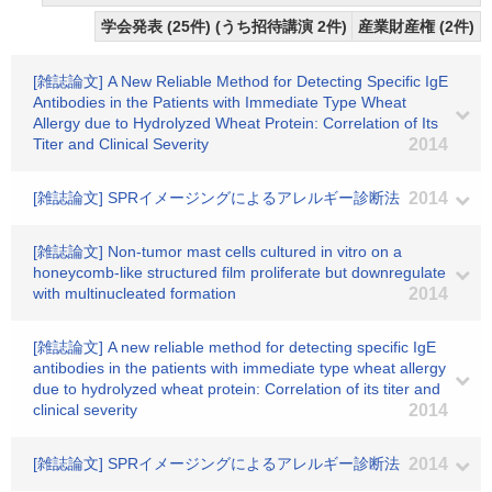
学会発表 (25件) (うち招待講演 2件)
産業財産権 (2件)
[雑誌論文] A New Reliable Method for Detecting Specific IgE
Antibodies in the Patients with Immediate Type Wheat
Allergy due to Hydrolyzed Wheat Protein: Correlation of Its
Titer and Clinical Severity
2014
[雑誌論文] SPRイメージングによるアレルギー診断法
2014
[雑誌論文] Non-tumor mast cells cultured in vitro on a
honeycomb-like structured film proliferate but downregulate
with multinucleated formation
2014
[雑誌論文] A new reliable method for detecting specific IgE
antibodies in the patients with immediate type wheat allergy
due to hydrolyzed wheat protein: Correlation of its titer and
clinical severity
2014
[雑誌論文] SPRイメージングによるアレルギー診断法
2014