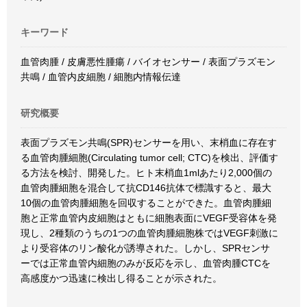
キーワード
血管肉腫 / 皮膚悪性腫瘍 / バイオセンサー / 表面プラズモン
共鳴 / 血管内皮細胞 / 細胞内情報伝達
研究概要
表面プラズモン共鳴(SPR)センサーを用い、末梢血に存在す
る血管肉腫細胞(Circulating tumor cell; CTC)を検出、評価す
る方法を検討、開発した。ヒト末梢血1mlあたり2,000個の
血管肉腫細胞を混合して抗CD146抗体で標識すると、最大
10個の血管肉腫細胞を回収することができた。血管肉腫細
胞と正常血管内皮細胞はともに細胞表面にVEGF受容体を発
現し、2種類のうちの1つの血管肉腫細胞株ではVEGF刺激に
より受容体のリン酸化が誘導された。しかし、SPRセンサ
ーでは正常血管内細胞のみが反応を示し、血管肉腫CTCを
高感度かつ迅速に検出し得ることが示された。