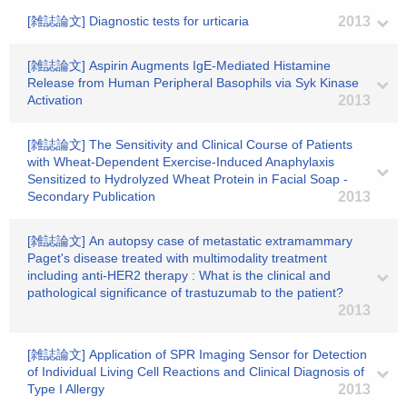
[雑誌論文] Diagnostic tests for urticaria
2013
[雑誌論文] Aspirin Augments IgE-Mediated Histamine
Release from Human Peripheral Basophils via Syk Kinase
Activation
2013
[雑誌論文] The Sensitivity and Clinical Course of Patients
with Wheat-Dependent Exercise-Induced Anaphylaxis
Sensitized to Hydrolyzed Wheat Protein in Facial Soap -
Secondary Publication
2013
[雑誌論文] An autopsy case of metastatic extramammary
Paget's disease treated with multimodality treatment
including anti-HER2 therapy : What is the clinical and
pathological significance of trastuzumab to the patient?
2013
[雑誌論文] Application of SPR Imaging Sensor for Detection
of Individual Living Cell Reactions and Clinical Diagnosis of
Type I Allergy
2013