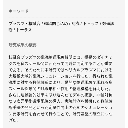
キーワード
プラズマ・核融合 / 磁場閉じ込め / 乱流 / ト－ラス / 数値診
断 / トーラス
研究成果の概要
核融合プラズマの乱流輸送現象解明には、揺動のダイナミ
クスを多スケール間にわたって同時に同定することが重要
である。そのために本研究ではヘリカルプラズマにおける
大規模大域的乱流シミュレーションを行った。得られた乱
流場に対する数値診断により、動的な輸送現象で現れる多
スケール揺動間の非線形相互作用の物理機構を解明した。
さらに運動論的効果を取り込んだモデルの拡張、非軸対称
な３次元平衡磁場配位の導入、実験計測を模擬した数値診
断手法の開発といった定量性向上のためのシミュレーショ
ン要素研究を合わせて行うことで、研究基盤の確立につな
げた。