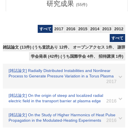
研究成果
(
55
件)
すべて
2017
2016
2015
2014
2013
2012
すべて
雑誌論文 (13件) (うち査読あり 12件、 オープンアクセス 1件、 謝辞
学会発表 (42件) (うち国際学会 4件、 招待講演 1件)
[雑誌論文] Radially Distributed Instabilities and Nonlinear
Process to Generate Pressure Variation in a Torus Plasma
2017
[雑誌論文] On the origin of steep and localized radial
electric field in the transport barrier at plasma edge
2016
[雑誌論文] On the Study of Higher Harmonics of Heat Pulse
Propagation in the Modulated-Heating Experiments
2016