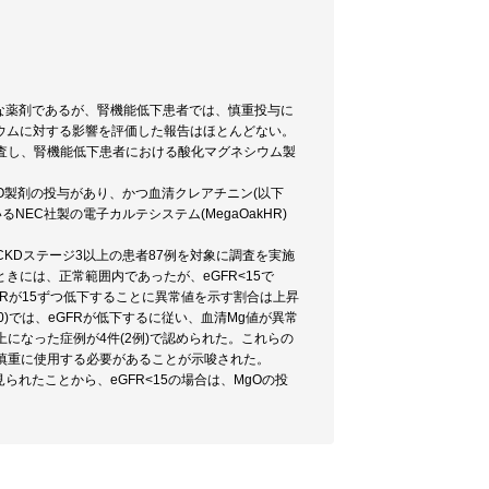
価な薬剤であるが、腎機能低下患者では、慎重投与に
ウムに対する影響を評価した報告はほとんどない。
調査し、腎機能低下患者における酸化マグネシウム製
MgO製剤の投与があり、かつ血清クレアチニン(以下
EC社製の電子カルテシステム(MegaOakHR)
CKDステージ3以上の患者87例を対象に調査を実施
ときには、正常範囲内であったが、eGFR<15で
GFRが15ずつ低下することに異常値を示す割合は上昇
60)では、eGFRが低下するに従い、血清Mg値が異常
以上になった症例が4件(2例)で認められた。これらの
常に慎重に使用する必要があることが示唆された。
で見られたことから、eGFR<15の場合は、MgOの投