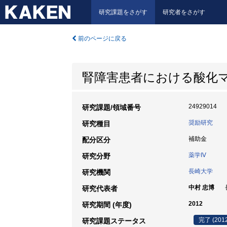
研究課題をさがす
研究者をさがす
前のページに戻る
腎障害患者における酸化
24929014
研究課題/領域番号
奨励研究
研究種目
補助金
配分区分
薬学Ⅳ
研究分野
長崎大学
研究機関
中村 忠博
研究代表者
2012
研究期間 (年度)
完了 (201
研究課題ステータス