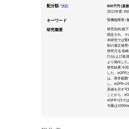
配分額
*注記
600千円 (直接
2012年度: 6
腎機能障害 /
キーワード
研究目的:緩
研究概要
指定され、そ
本研究では腎
剤の適正使用
研究方法:長崎
Cr)および血
より抽出した
研究結果:今
した。eGFR
は、異常範囲
し、eGFR<
高値を示す可能
ことから、e
eGFR<15
与量は1000