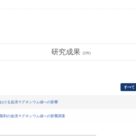
研究成果
(
2
件)
すべて
における血清マグネシウム値への影響
ム製剤の血清マグネシウム値への影響調査