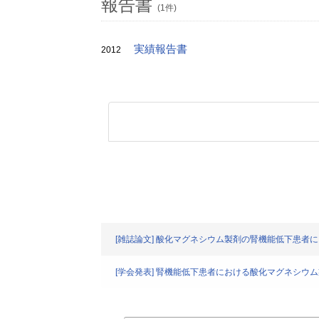
報告書
(1件)
実績報告書
2012
[雑誌論文] 酸化マグネシウム製剤の腎機能低下患者
[学会発表] 腎機能低下患者における酸化マグネシウ