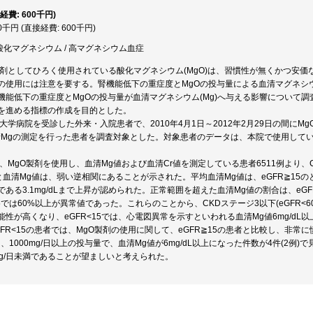
経費: 600千円)
00千円 (直接経費: 600千円)
 酸化マグネシウム / 高マグネシウム血症
下剤としてひろく使用されている酸化マグネシウム(MgO)は、習慣性が無くかつ安
の使用には注意を要する。腎機能低下の重症度とMgOの投与量による血清マグネシ
機能低下の重症度とMgOの投与量が血清マグネシウム(Mg)へ与える影響について
を進める指標の作成を目的とした。
大学病院を受診した外来・入院患者で、2010年4月1日～2012年2月29日の間に
清Mgの測定を行った患者を調査対象とした。対象患者のデータは、本院で使用しているN
。
回、MgO製剤を使用し、血清Mg値および血清Cr値を測定している患者6511例より、
と血清Mg値は、弱い逆相関にあることが示された。平均血清Mg値は、eGFR≧15の
である3.1mg/dLまで上昇が認められた。正常範囲を超えた血清Mg値の割合は、e
15では60%以上が異常値であった。これらのことから、CKDステージ3以下(eGFR<
性が高くなり、eGFR<15では、心電図異常を示すといわれる血清Mg値6mg/dL
GFR<15の患者では、MgO製剤の使用に関して、eGFR≧15の患者と比較し、非
では、1000mg/日以上の投与量で、血清Mg値が6mg/dL以上になった件数が4件(2例)
mg/日未満であることが望ましいと考えられた。