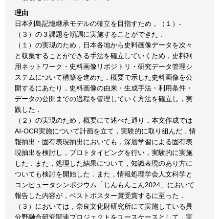
理由
日本列島記憶継承モデルの確立を目指すため，（１）-
（３）の３課題を順調に実施することができた．
（１）の実現のため，日本各地から史料画像データを次々
と収集することができる手法を確立していくため，史料利
用ネットワーク・史料画像リポジトリ・研究データ管理シ
ステムについて構築を進めた．概要で示した史料画像を公
開するにあたり，史料画像の由来・生成手法・利用条件・
データの公開までの過程を管理していく方法を確立し，実
践した．
（２）の実現のため，概要にて述べた通り，本文作成では
AI-OCR実施について計画を立て，実験的に取り組んだ．情
報抽出・固有表現抽出においても，深層学習による固有表
現抽出を検討し，プロトタイピングを行い，実験的に実施
した．また，処理した結果について，知識表現のあり方に
ついても検討を開始した．また，情報処理学会人文科学と
コンピュータシンポジウム「じんもんこん2024」において
報告した内容が，ベストポスター賞受賞するに至った．
（３）においては，奈良文化財研究所にて実施している異
分野融合研究関連プロジェクトをユースケースとして，実