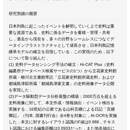
研究実績の概要
日本列島に起こったイベントを解明していく上で史料は重
要な資源である．史料に係るデータを蓄積・管理・共有
し，過去から現在を，多々の分野をシームレスにつなぐデ
ータインフラストラクチャとして成長させ，日本列島記憶
継承モデルの確立を目指している．この実現のため，以下
について取り組んだ．
(1) 史料データセンシング手法の確立：Hi-CAT Plus（史料
編纂所データベース検索サービスの1つ）から立花家史料館
所蔵・柳川古文書館寄託「立花家史料館所蔵史料」および
都城島津邸所蔵「都城島津家文書」の史料画像データ公開
を実現した．
(2)データ駆動型データ分析基盤の構築：2000万点を超える
史料画像に対して、本文作成・情報抽出・イベント検出を
実施する．16世紀の公家である山科言継による日記「言継
卿記」（刊本, 国書刊行会）全4巻を対象に，AI-OCRを実施
した．本文に対するレイアウト認識のF値は0.988，テキス
ト認識における編集距離は0.0933だった．また地名抽出に