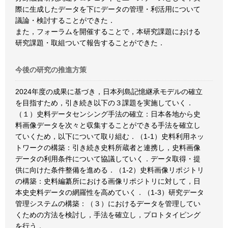
際に生成したデータを下にデータの管理・利活用について
議論・検討することができた．
また，フォーラムを開催することで，本研究課題における
研究課題・取組ついて報告することができた．
今後の研究の推進方策
2024年度の成果に基づき，日本列島記憶継承モデルの確立
を目指すため，引き続き以下の３課題を実施していく．
（１）史料データセンシング手法の確立：日本各地から史
料画像データを次々と収集することができる手法を確立し
ていくため，以下について取り組む．（1-1）史料利用ネッ
トワークの構築：引き続き史料所蔵者と連携し，史料画像
データの利用条件について協議していく．データ取得・提
供に向けた条件整備を進める．（1-2）史料画像リポジトリ
の構築：史料編纂所における画像リポジトリに対して，日
本史史料データの網羅性を高めていく．（1-3）研究データ
管理システムの構築：（３）におけるデータを管理してい
くための方法を検討し，手法を確立し，プロトタイピング
を行う．