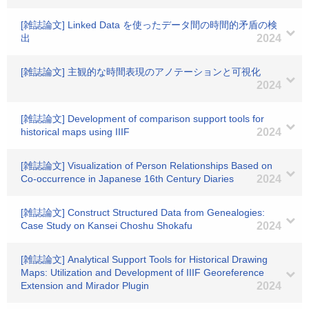
[雑誌論文] Linked Data を使ったデータ間の時間的矛盾の検
出
2024
[雑誌論文] 主観的な時間表現のアノテーションと可視化
2024
[雑誌論文] Development of comparison support tools for
historical maps using IIIF
2024
[雑誌論文] Visualization of Person Relationships Based on
Co-occurrence in Japanese 16th Century Diaries
2024
[雑誌論文] Construct Structured Data from Genealogies:
Case Study on Kansei Choshu Shokafu
2024
[雑誌論文] Analytical Support Tools for Historical Drawing
Maps: Utilization and Development of IIIF Georeference
Extension and Mirador Plugin
2024