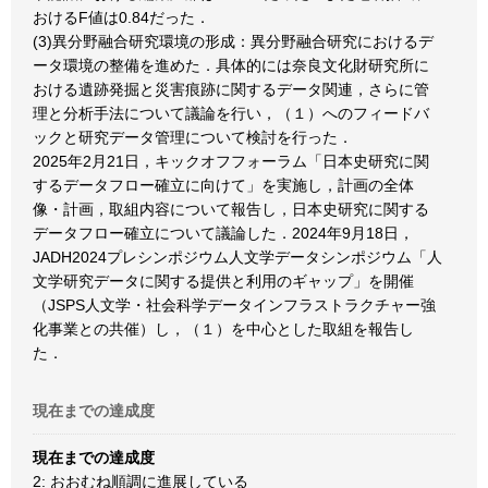
おけるF値は0.84だった．
(3)異分野融合研究環境の形成：異分野融合研究におけるデ
ータ環境の整備を進めた．具体的には奈良文化財研究所に
おける遺跡発掘と災害痕跡に関するデータ関連，さらに管
理と分析手法について議論を行い，（１）へのフィードバ
ックと研究データ管理について検討を行った．
2025年2月21日，キックオフフォーラム「日本史研究に関
するデータフロー確立に向けて」を実施し，計画の全体
像・計画，取組内容について報告し，日本史研究に関する
データフロー確立について議論した．2024年9月18日，
JADH2024プレシンポジウム人文学データシンポジウム「人
文学研究データに関する提供と利用のギャップ」を開催
（JSPS人文学・社会科学データインフラストラクチャー強
化事業との共催）し，（１）を中心とした取組を報告し
た．
現在までの達成度
現在までの達成度
2: おおむね順調に進展している