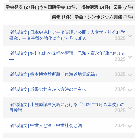
学会発表 (27件) (うち国際学会 15件、 招待講演 14件)
図書 (7件)
備考 (1件)
学会・シンポジウム開催 (1件)
[雑誌論文] 日本史史料データ管理と公開：人文学・社会科学
研究データ基盤の強化に向けた取り組み
2025
[雑誌論文] 細川忠利の花押の変遷―元和・寛永年間における
―
2025
[雑誌論文] 熊本博物館所蔵「東海道地震記録」
2025
[雑誌論文] 成果の共有から方法の共有へ
2025
[雑誌論文] 小笠原諸島父島における「1826年1月の津波」の
再検討
2025
[雑誌論文] 中世人と酒・中世社会と酒
2025