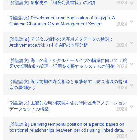
[雑誌論文] 新収史料「洞院公賢書状」の紹介
2024
[雑誌論文] Development and Application of hi-glyph: A
Chinese Character Glyph Management System
2024
[雑誌論文] デジタル資料の保存用メタデータの検討：
Archivematicaが出力するAIPの内容分析
2024
[雑誌論文] 海上の道デジタルアーカイブの構築に向けて：絵
図や地理情報の管理・活用を支援するシステムの開発
2024
[雑誌論文] 近世前期の寺院相論と幕藩領主―防長地域の曹洞
宗の事例から―
2024
[雑誌論文] 主観的な時間表現を含む時間区間アノテーション
データセットの構築.
2024
[雑誌論文] Deriving temporal position of a period based on
positional relationships between periods using linked data.
2024