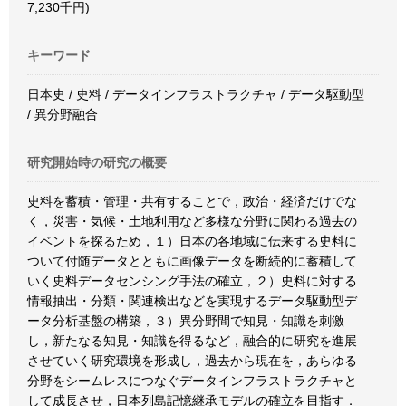
7,230千円)
キーワード
日本史 / 史料 / データインフラストラクチャ / データ駆動型
/ 異分野融合
研究開始時の研究の概要
史料を蓄積・管理・共有することで，政治・経済だけでな
く，災害・気候・土地利用など多様な分野に関わる過去の
イベントを探るため，１）日本の各地域に伝来する史料に
ついて付随データとともに画像データを断続的に蓄積して
いく史料データセンシング手法の確立，２）史料に対する
情報抽出・分類・関連検出などを実現するデータ駆動型デ
ータ分析基盤の構築，３）異分野間で知見・知識を刺激
し，新たなる知見・知識を得るなど，融合的に研究を進展
させていく研究環境を形成し，過去から現在を，あらゆる
分野をシームレスにつなぐデータインフラストラクチャと
して成長させ，日本列島記憶継承モデルの確立を目指す．