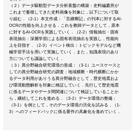
（２）データ駆動型データ分析基盤の構築：史料編纂所が
これまで蓄積してきた史料画像を対象に，以下について取
り組む．（2-1）本文作成：「言継卿記」の刊本に対するAI-
OCRの性能を向上させる．これを教師データとして，原本
に対するAI-OCRを実践していく．（2-2）情報抽出・固有
表現抽出：深層学習による固有表現抽出を実践し，性能向
上を目指す．（2-3）イベント検出：トピックモデルなど機
械学習手法を用いて実施していく．また，知識表現のあり
方についても議論していく．
（３）異分野融合研究環境の形成：（3-1）ユースケースと
しての異分野融合研究の調査：地域横断・時代横断にかか
るデータ利用がありうる異分野融合として，歴史地震およ
び環境動態解析を対象に検証していく．先行して歴史地震
に係るデータやデータ間関連について検証していることか
ら，継続してこれを進める．（3-2）データ環境の整備：
（3-1）を例として，そのデータ環境の汎化を試みる．（1-
3）へのフィードバックに係る要件の具象化を進めていく．