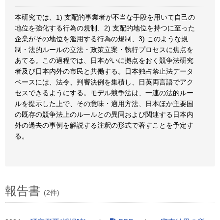
本研究では、1) 支配的事業者が不当な手段を用いて自己の
地位を強化する行為の規制、2) 支配的地位を持つに至った
企業がその地位を濫用する行為の規制、3) このような規
制・法的ルールの立法・政策立案・執行プロセスに焦点を
あてる。この過程では、日本がいに拠点をおく競争法研究
者及び日本内外の市民と共働する。日本独占禁止法データ
ベースには、法令、判審決例を集積し、日英両言語でアク
セスできるようにする。モデル競争法は、一連の法的ルー
ルを提示した上で、その意味・適用方法、日本ほか主要国
の既存の競争法上のルールとの異同および関連する日本内
外の過去の事例を解説する注釈の形式で著すことを予定す
る。
報告書
(2件)