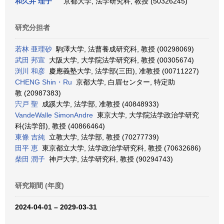
和久井 理子
京都大学, 法学研究科, 教授 (50326245)
研究分担者
若林 亜理砂
駒澤大学, 法曹養成研究科, 教授 (00298069)
武田 邦宣
大阪大学, 大学院法学研究科, 教授 (00305674)
渕川 和彦
慶應義塾大学, 法学部(三田), 准教授 (00711227)
CHENG Shin・Ru
京都大学, 白眉センター, 特定助
教 (20987383)
宍戸 聖
成蹊大学, 法学部, 准教授 (40848933)
VandeWalle SimonAndre
東京大学, 大学院法学政治学研究
科(法学部), 教授 (40866464)
東條 吉純
立教大学, 法学部, 教授 (70277739)
田平 恵
東京都立大学, 法学政治学研究科, 教授 (70632686)
柴田 潤子
神戸大学, 法学研究科, 教授 (90294743)
研究期間 (年度)
2024-04-01 – 2029-03-31