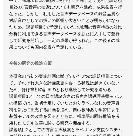
中で、課題項目1の進捗にあわせて実施予定であった課題項
目2の方言音声の検索についても研究を進め、成果発表を行
なった。しかし、利用した音声データベースの録音品質や
対話音声としての扱いの影響が大きいことが明らかになっ
たため、課題項目3で予定していた地域間の音声特徴の対比
分析に利用できる音声データベースを新たに入手して並行
して研究を開始し、一定の成果が得られた。この後者の成
果についても国内発表を予定している。
今後の研究の推進方策
本研究の当初の実施計画に挙げていた3つの課題項目につい
て、それぞれ大きな計画変更を要する状況は起きていない
ため、ほぼ当初の計画のとおり継続して研究を進める。
課題項目1としての日本語諸方言の音声言語処理基盤モデル
の構築では、当初予定していたとおりラベルなしの音声資
料を新たに拡充する計画を進め、自己教師あり学習による
基盤モデルの改善を図るとともに、標準語の同時推論を考
慮したモデル改善に関する研究を開始する。
課題項目2としての方言音声検索とラベリング支援システム