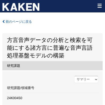
前のページに戻る
方言音声データの分析と検索を可
能にする諸方言に普遍な音声言語
処理基盤モデルの構築
研究課題
研究課題/領域番号
24K00450