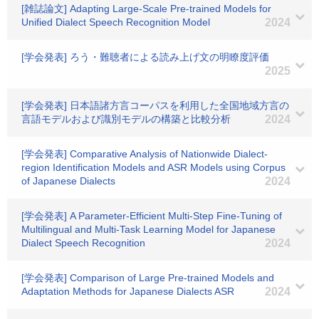
[雑誌論文] Adapting Large-Scale Pre-trained Models for
Unified Dialect Speech Recognition Model
2024
[学会発表] ろう・難聴者による読み上げ文の明瞭度評価
2025
[学会発表] 日本語諸方言コーパスを利用した全国地域方言の
言語モデルおよび識別モデルの構築と比較分析
2024
[学会発表] Comparative Analysis of Nationwide Dialect-
region Identification Models and ASR Models using Corpus
of Japanese Dialects
2024
[学会発表] A Parameter-Efficient Multi-Step Fine-Tuning of
Multilingual and Multi-Task Learning Model for Japanese
Dialect Speech Recognition
2024
[学会発表] Comparison of Large Pre-trained Models and
Adaptation Methods for Japanese Dialects ASR
2024