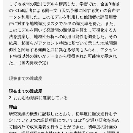
して地域間の識別モデルを構築した。学習では、全国9地域
のべ158話者による同一文（天気予報に関する文）の音声デ
ータを利用した。このモデルを利用した他話者の評価用音
声に対する地域識別タスクで75％の識別率を得た。また、
このモデルを用いて発話間の類似度を算出し可視化する方
法を提案し、地域性分析への応用可能性を調査した。その
結果、杉藤らがアクセント特徴に基づいて示した地域間類
似性と関連する傾向と共に異なる傾向もみられ、アクセン
ト特徴以外の違いがデータから獲得された可能性が示され
た。（国内発表予定）
現在までの達成度
現在までの達成度
2: おおむね順調に進展している
理由
研究実績の概要に記載したとおり、初年度に順次進行を予
定していた3つの課題項目についてほぼ予定通り研究を進め
て国内外で成果発表を行うことができた。初年度の計画の