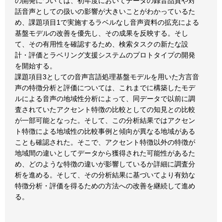
の開発については、初年度においてデータの録音品質や対
話音声としての扱いの影響が大きいことがわかっているた
め、課題項目1で実施するラベルなし音声資料の拡充による
基盤モデルの改善を優先し、その成果を反映する。そし
て、その有用性を確認するため、検索タスクの新たな設
計・評価とラベリング支援システムのプロトタイプの開発
を開始する。
課題項目3としての音声言語処理基盤モデルを用いた方言音
声の特徴分析と評価については、これまでに構築したモデ
ルによる音声の地域性分析によって、同データで以前に調
査されていたアクセント特徴の比較としての知見との比較
が一部可能となった。そして、この分析結果ではアクセン
ト特徴による地域性の比較事例と傾向が異なる地域がある
ことも確認された。そこで、アクセント特徴以外の特徴が
地域間の違いとしてデータから獲得された可能性があるた
め、どのような特徴の違いが影響しているか詳細に調査分
析を進める。そして、その分析結果に基づいてより有効な
特徴分析・評価を得るための方法への改善を継続して進め
る。