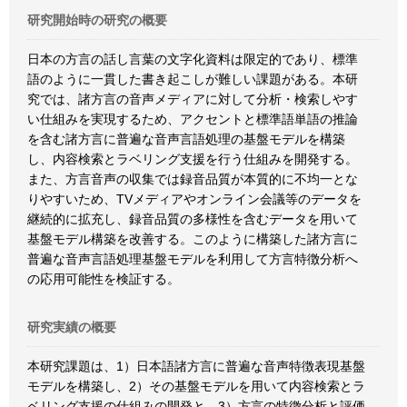
研究開始時の研究の概要
日本の方言の話し言葉の文字化資料は限定的であり、標準
語のように一貫した書き起こしが難しい課題がある。本研
究では、諸方言の音声メディアに対して分析・検索しやす
い仕組みを実現するため、アクセントと標準語単語の推論
を含む諸方言に普遍な音声言語処理の基盤モデルを構築
し、内容検索とラベリング支援を行う仕組みを開発する。
また、方言音声の収集では録音品質が本質的に不均一とな
りやすいため、TVメディアやオンライン会議等のデータを
継続的に拡充し、録音品質の多様性を含むデータを用いて
基盤モデル構築を改善する。このように構築した諸方言に
普遍な音声言語処理基盤モデルを利用して方言特徴分析へ
の応用可能性を検証する。
研究実績の概要
本研究課題は、1）日本語諸方言に普遍な音声特徴表現基盤
モデルを構築し、2）その基盤モデルを用いて内容検索とラ
ベリング支援の仕組みの開発と、3）方言の特徴分析と評価