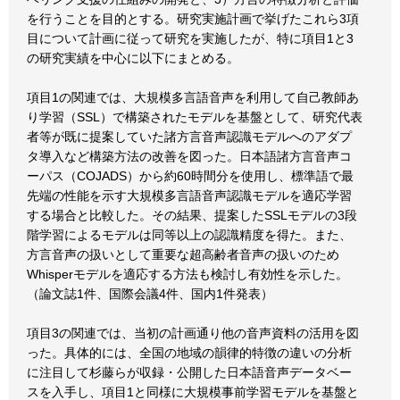
を行うことを目的とする。研究実施計画で挙げたこれら3項
目について計画に従って研究を実施したが、特に項目1と3
の研究実績を中心に以下にまとめる。
項目1の関連では、大規模多言語音声を利用して自己教師あ
り学習（SSL）で構築されたモデルを基盤として、研究代表
者等が既に提案していた諸方言音声認識モデルへのアダプ
タ導入など構築方法の改善を図った。日本語諸方言音声コ
ーパス（COJADS）から約60時間分を使用し、標準語で最
先端の性能を示す大規模多言語音声認識モデルを適応学習
する場合と比較した。その結果、提案したSSLモデルの3段
階学習によるモデルは同等以上の認識精度を得た。また、
方言音声の扱いとして重要な超高齢者音声の扱いのため
Whisperモデルを適応する方法も検討し有効性を示した。
（論文誌1件、国際会議4件、国内1件発表）
項目3の関連では、当初の計画通り他の音声資料の活用を図
った。具体的には、全国の地域の韻律的特徴の違いの分析
に注目して杉藤らが収録・公開した日本語音声データベー
スを入手し、項目1と同様に大規模事前学習モデルを基盤と