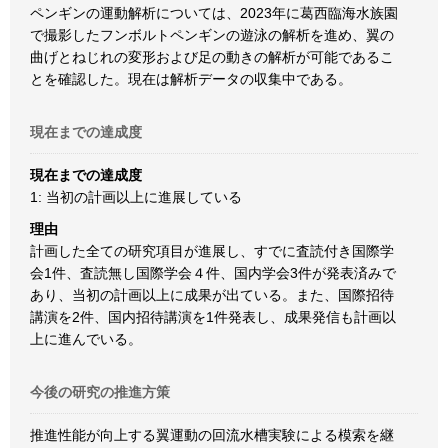
ペンギンの運動解析については、2023年に葛西臨海水族園
で撮影したフンボルトペンギンの遊泳の解析を進め、翼の
曲げとねじれの変形および足の動きの解析が可能であるこ
とを確認した。現在は解析データの収集中である。
現在までの達成度
現在までの達成度
1: 当初の計画以上に進展している
理由
計画した全ての研究項目が進展し、すでに査読付き国際学
会1件、査読無し国際学会４件、国内学会3件が発表済みで
あり、当初の計画以上に成果が出ている。また、国際招待
講演を2件、国内招待講演を1件発表し、成果発信も計画以
上に進んでいる。
今後の研究の推進方策
推進性能が向上する翼運動の回流水槽実験による模索を継