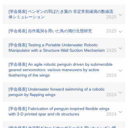
[学会発表] ペンギンの羽ばたき翼の 非定常前縁渦の数値流
体シミュレーション
2025
[学会発表] 自作風洞を用いた鳥の飛行生態研究
2025
[学会発表] Testing a Portable Underwater Robotic
Manipulator with a Structure-Wall Suction Mechanism
2025
[学会発表] An agile robotic penguin driven by submersible
geared servomotors: various maneuvers by active
feathering of the wings
2024
[学会発表] Underwater forward swimming of a robotic
penguin by flapping wings
2024
[学会発表] Fabrication of penguin-inspired flexible wings
with 3-D printed spar and rib structures
2024