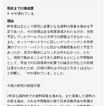
現在までの達成度
3: やや遅れている
理由
昨年度は主として研究に必要となる資料の収集を進める予
定であった。その目標はある程度達成されたものの、当初
予定していたマールブルク大学での調査はできなかった。
また、オットーやハイラーに詳しいゲッティンゲン大学所
属のフリッツ・ハインリッヒ氏から情報収集を行う予定で
あったが、先方の都合によりこれも叶わなかった。ただ
し、現状で集めることができた資料をもとにした中間報告
として、学会での口頭発表や紀要での論文公刊などの目標
は達せられたため、計画の遅れはそれほど大きくははない
と判断し、「やや遅れている」とした。
今後の研究の推進方策
2年目も国内外での資料収集を進める。また収集した資料の
分析を進め、それを中間報告の形で日本宗教学会や所属大