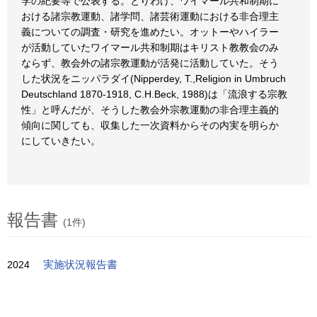
学の紀要等で公表する。とりわけ、ワイマール共和制期に
おける諸宗教運動、諸学問、諸芸術運動における非合理主
義についての調査・研究を進めたい。オットーやハイラー
が活動していたワイマール共和制期はキリスト教教会のみ
ならず、教会外の諸宗教運動が活発に活動していた。そう
した状況をニッパラダイ(Nipperdey, T.,Religion in Umbruch
Deutschland 1870-1918, C.H.Beck, 1988)は「流浪する宗教
性」と呼んだが、そうした教会外宗教運動の非合理主義的
傾向に関しても、収集した一次資料からその内実を明らか
にしていきたい。
報告書
(1件)
2024
実施状況報告書