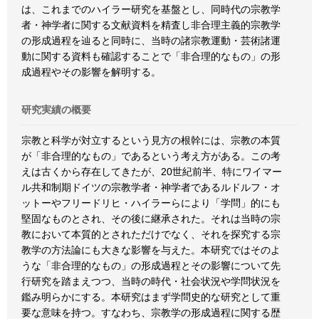
は、これまでのハイラー研究を基盤とし、同時代の宗教学
者・神学者に関する文献資料を精査し非合理主義的宗教学
の形成過程を辿ると同時に、当時の諸宗教運動・芸術諸運
動に関する資料も確認することで「非合理的なもの」の形
成過程やその影響を解明する。
研究実績の概要
宗教と科学が対立するという見方の根幹には、宗教の本質
が「非合理的なもの」であるという考え方がある。この考
えは古くから存在してきたが、20世紀前半、特にワイマー
ル共和制期ドイツの宗教学者・神学者であるルドルフ・オ
ットーやフリードリヒ・ハイラーらにより「学問」的にも
堅固なものとされ、その後に継承された。それは当時の宗
教において本質的とされただけでなく、それを探究する宗
教学の方法論にも大きな影響を与えた。本研究ではそのよ
うな「非合理的なもの」の形成過程とその影響について先
行研究を踏まえつつ、当時の時代・社会状況や学問状況を
鑑み明らかにする。本研究はまず学問史的な研究として重
要な意味を持つ。すなわち、宗教学の形成過程に関する歴