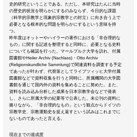
史的研究ということである。ただし、本研究はたんに当時
の歴史的状況を明らかにするのみならず、今日的な課題
（科学的宗教学と現象的宗教学との対立）に向き合う上で
必要となる根本的な問題を明らかにするという意味を持
つ。
昨年度はオットーやハイラーの著作における「非合理的な
もの」に関する記述を整理すると同時に、必要となる史料
についても確認を行った。マールブルク大学を訪れ、付属
図書館やHeiler Archiv (Nachlass)・Otto Archiv
(Religionskundliche Sammlung)で関連資料を調査する予定
であったが叶わず、代替策としてライプツィッヒ大学付属
図書館などで資料収集を行うと同時に、所属機関の大学図
書館を通じて国内外の資料を集めることに努めた。また、
資料を読み込み分析した成果を日本宗教学会などで発表
し、さらに所属大学の紀要等で公表した。未公刊の資料に
拠りながら、「非合理的なもの」という観点からドイツの
宗教学史、宗教運動史を捉え返すという試みはこれまでに
ないものであったと言える。
現在までの達成度