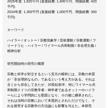
2025年度: 1,820千円 (直接経費: 1,400千円、間接経費: 420
千円)
2024年度: 1,300千円 (直接経費: 1,000千円、間接経費: 300
千円)
キーワード
ハイラー / オットー / 宗教現象学 / 芸術運動 / 宗教運動 / フ
リードリヒ・ハイラー / ワイマール共和制期 / 非合理主義 /
精神分析
研究開始時の研究の概要
宗教と科学が対立するという見方の根幹には、宗教の本質
が「非合理的なもの」であるという考え方がある。それは
古くから存在してきたが、20世紀前半、特にワイマール共
和制期ドイツの宗教学者・神学者であるオットーやハイラ
ーらにより学問的にも堅固となり、その後に継承された。
それは当時の宗教において本質的とされただけでなく、そ
れを探究する宗教学の方法論にも影響を与えた。本研究