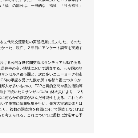
る「福」の部分は、一般的な「福祉」「社会福祉」
よる世代間交流活動の実態把握に注力した。そのた
なかった。現在、２年目にアンケート調査を実施す
における公的な世代間交流ボランティア活動である
多く、日系人居住率の高い地域において調査する。わが国の地
ロサンゼルス都市圏と、次に多いニューヨーク都市
NCS)の承認を受けた数か所（各都市圏につき３か
邦人が多いものの、FGPと農的空間や農的活動等
月下旬まで続いたロサンゼルスの山林火災により、マリ
体に何らかの影響が及んだ可能性もある。これらの
ついて事前に情報収集を行い、先方の実施団体とは
したり、複数の調査地を数回に分けて調査しなければ
ると考えられる。これについては柔軟に対応する予