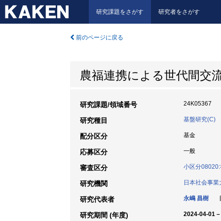
研究課題をさがす
研究者をさがす
前のページに戻る
農福連携による世代間交
24K05367
研究課題/領域番号
基盤研究(C)
研究種目
基金
配分区分
一般
応募区分
小区分0802
審査区分
日本社会事業
研究機関
永嶋 昌樹
日
研究代表者
2024-04-01 –
研究期間 (年度)