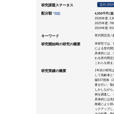
交付 (202
研究課題ステータス
配分額
*注記
4,550千円 (
2026年度: 2
2025年度: 7
2024年度: 9
世代間交流 / 
キーワード
本研究では、
研究開始時の研究の概要
による世代間
具体的には、
わる世代間交
これらを踏ま
1年目の研究
研究実績の概要
して高齢者と
協537団体
査を行い、取
しかしながら
例を調査し、
具体的には先
検索により得
ックアップし
その結果、世