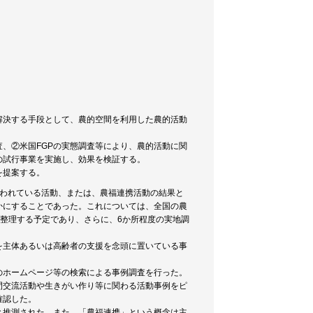
解決する手段として、農的空間を利用した農的活動
。
、②米国FGPの実態調査等により、農的活動に関
の試行事業を実施し、効果を検証する。
を提案する。
行われている活動、または、農福連携活動の結果と
かにすることであった。これについては、全国の農
を整理する予定であり、さらに、6か所程度の実地調
を主体あるいは高齢者の支援を念頭に置いている事
のホームページ等の検索による事例調査を行った。
間交流活動や生きがい作り等に関わる活動事例をピ
確認した。
と推測された。また、「農福連携」という概念は主