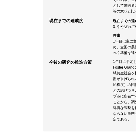
として障害者
等の意味と比
現在までの達成度
現在までの達
3: やや遅れ
理由
1年目は主に
め、全国の農
べく準備を進
1年目に予定
今後の研究の推進方策
Foster 
域共生社会を
圏が挙げられ
所程度）の団
との結びつき
ブ市に所在す
ことから、調
綿密な調整を
ならない事態
定である。