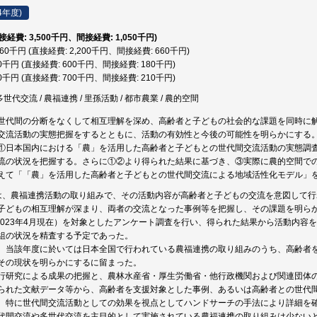
4年度)
直接経費: 3,500千円、間接経費: 1,050千円)
,860千円 (直接経費: 2,200千円、間接経費: 660千円)
80千円 (直接経費: 600千円、間接経費: 180千円)
10千円 (直接経費: 700千円、間接経費: 210千円)
多世代交流 / 農福連携 / 里孫活動 / 都市農業 / 農的空間
世代間の分断をなくして相互理解を深め、高齢者と子どもの社会的な課題を同時に
交流活動の実態把握をするとともに、活動の有効性と今後の可能性を明らかにする
①日本国内における「農」を活用した高齢者と子どもとの世代間交流活動の実態調査
流の状況を把握する。さらに①②より得られた結果に基づき、③実際に農的空間で
えて「「農」を活用した高齢者と子どもとの世代間交流による地域活性化モデル」
は、農福連携活動の取り組みで、その活動内容が高齢者と子どもの交流を意図して
子どもの相互理解が深まり、両者の交流となった事例等を把握し、その課題を明ら
（2023年4月現在）を対象としたアンケート調査を行い、得られた結果から活動内容
組の状況を精査する予定であった。
、当該年度に於いては日本全国で行われている農福連携の取り組みのうち、高齢者
その現状を明らかにするに留まった。
行研究による成果の把握と、農林水産省・厚生労働省・他行政機関および関連団体
られた文献データ等から、高齢者を支援対象とした事例、あるいは高齢者との世代
、特に世代間交流活動としての効果を視点としてハンドサーチの手法により詳細を
代間交流や多世代交流を主目的として実施されている農福連携の取り組みは少ない