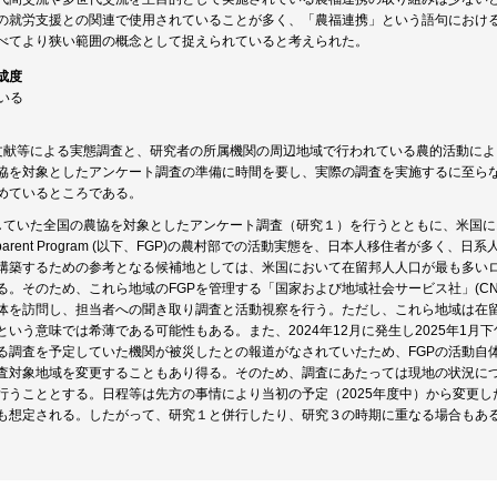
の就労支援との関連で使用されていることが多く、「農福連携」という語句におけ
べてより狭い範囲の概念として捉えられていると考えられた。
成度
ている
文献等による実態調査と、研究者の所属機関の周辺地域で行われている農的活動に
協を対象としたアンケート調査の準備に時間を要し、実際の調査を実施するに至ら
めているところである。
していた全国の農協を対象としたアンケート調査（研究１）を行うとともに、米国
Grandparent Program (以下、FGP)の農村部での活動実態を、日本人移住者が
構築するための参考となる候補地としては、米国において在留邦人人口が最も多い
る。そのため、これら地域のFGPを管理する「国家および地域社会サービス社」(C
体を訪問し、担当者への聞き取り調査と活動視察を行う。ただし、これら地域は在留
という意味では希薄である可能性もある。また、2024年12月に発生し2025年1
る調査を予定していた機関が被災したとの報道がなされていたため、FGPの活動自
査対象地域を変更することもあり得る。そのため、調査にあたっては現地の状況に
行うこととする。日程等は先方の事情により当初の予定（2025年度中）から変更
も想定される。したがって、研究１と併行したり、研究３の時期に重なる場合もあ