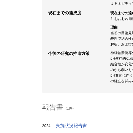
よるネガティ
現在までの達成度
現在までの達
2: おおむね
理由
当初の目論見
酸性で結合性
解析、および
神経軸索誘導分
今後の研究の推進方策
pH依存的な
結合性が変化
のから弱いも
pH変化に伴
の確立を試み
報告書
(1件)
実施状況報告書
2024