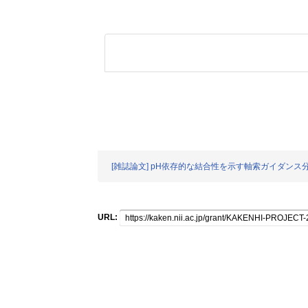
[雑誌論文] pH依存的な結合性を示す軸索ガイダンス
URL: