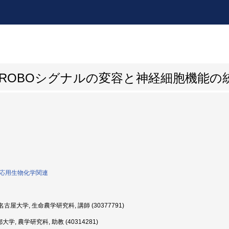
L－ROBOシグナルの変容と神経細胞機能の
0:応用生物化学関連
古屋大学, 生命農学研究科, 講師 (30377791)
大学, 農学研究科, 助教 (40314281)