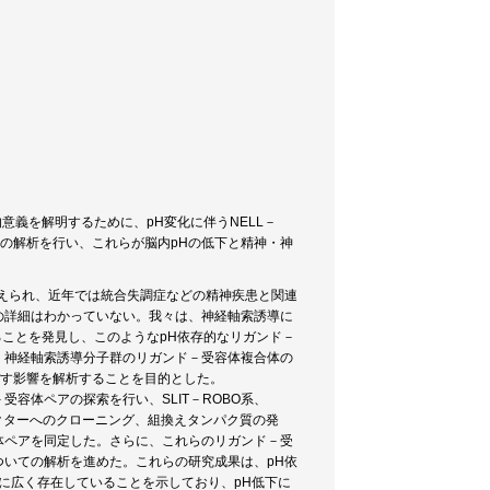
意義を解明するために、pH変化に伴うNELL－
影響の解析を行い、これらが脳内pHの低下と精神・神
えられ、近年では統合失調症などの精神疾患と関連
の詳細はわかっていない。我々は、神経軸索誘導に
ることを発見し、このようなpH依存的なリガンド－
、神経軸索誘導分子群のリガンド－受容体複合体の
ぼす影響を解析することを目的とした。
容体ペアの探索を行い、SLIT－ROBO系、
伝子の発現ベクターへのクローニング、組換えタンパク質の発
体ペアを同定した。さらに、これらのリガンド－受
いての解析を進めた。これらの研究成果は、pH依
群に広く存在していることを示しており、pH低下に