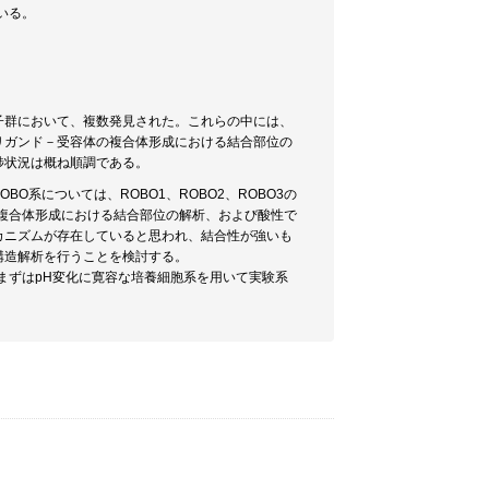
いる。
子群において、複数発見された。これらの中には、
リガンド－受容体の複合体形成における結合部位の
捗状況は概ね順調である。
O系については、ROBO1、ROBO2、ROBO3の
複合体形成における結合部位の解析、および酸性で
カニズムが存在していると思われ、結合性が強いも
構造解析を行うことを検討する。
まずはpH変化に寛容な培養細胞系を用いて実験系