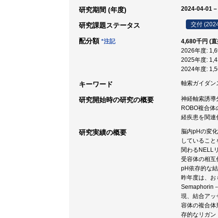
2024-04-01 –
研究期間 (年度)
交付 (202
研究課題ステータス
配分額
*注記
4,680千円 (
2026年度: 1
2025年度: 1
2024年度: 1
軸索ガイダンス 
キーワード
神経軸索誘導
研究開始時の研究の概要
ROBO複合
経疾患を関連
脳内pHの変
研究実績の概要
していること
関わるNEL
受容体の相互
pH依存的な
昨年度は、お
Semaphor
現、結合アッ
容体の複合体
存的なリガン