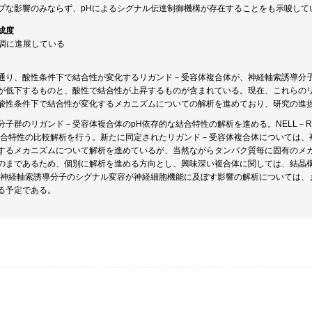
ブな影響のみならず、pHによるシグナル伝達制御機構が存在することをも示唆して
成度
順調に進展している
通り、酸性条件下で結合性が変化するリガンド－受容体複合体が、神経軸索誘導分
が低下するものと、酸性で結合性が上昇するものが含まれている。現在、これらの
酸性条件下で結合性が変化するメカニズムについての解析を進めており、研究の進
子群のリガンド－受容体複合体のpH依存的な結合特性の解析を進める。NELL－ROB
結合特性の比較解析を行う。新たに同定されたリガンド－受容体複合体については、
するメカニズムについて解析を進めているが、当然ながらタンパク質毎に固有のメ
のまであるため、個別に解析を進める方向とし、興味深い複合体に関しては、結晶
う神経軸索誘導分子のシグナル変容が神経細胞機能に及ぼす影響の解析については、
る予定である。