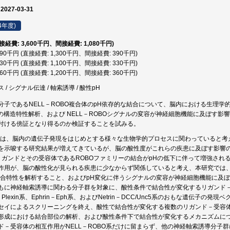
 2027-03-31
4年度)
直接経費: 3,600千円、間接経費: 1,080千円)
,690千円 (直接経費: 1,300千円、間接経費: 390千円)
,430千円 (直接経費: 1,100千円、間接経費: 330千円)
,560千円 (直接経費: 1,200千円、間接経費: 360千円)
/ シグナル伝達 / 軸索誘導 / 酸性pH
分子であるNELL－ROBO複合体のpH依存的な結合について、脳内における生理学的
体の構造特性解析、および NELL－ROBOシグナルの変容が神経細胞機能に及ぼす
付ける傍証となり得るのか検証することを試みる。
化は、脳内の遺伝子発現をはじめとする様々な生物学的プロセスに関わっていると考
を示唆する研究結果が増えてきているが、脳の酸性度がこれらの疾患に及ぼす影響
Lリガンドとその受容体であるROBOファミリーの結合がpHの低下に伴って増強され
作用が、脳の酸性化が見られる疾患に少なからず関係していると考え、本研究では
結合特性を解析すること、およびpH変化に伴うシグナルの変容が神経細胞機能に及
もに神経軸索誘導に関わる分子群を対象に、酸性条件で結合性が変化するリガンド－受
in－Plexin系、Ephrin－Eph系、およびNetrin－DCC/Unc5系のおもな遺
セイによるスクリーニングを終え、酸性で結合性が変化する複数のリガンド－受容
形成における結合部位の解析、および酸性条件下で結合性が変化するメカニズムにつ
ド－受容体の相互作用がNELL－ROBO系だけに留まらず、他の神経軸索誘導分子