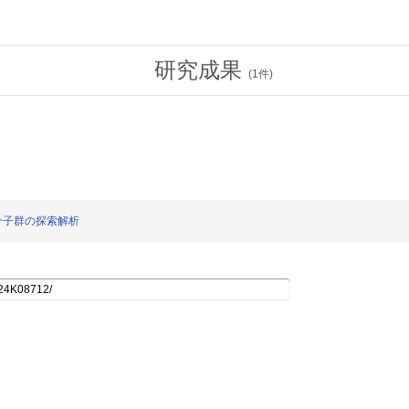
研究成果
(
1
件)
分子群の探索解析