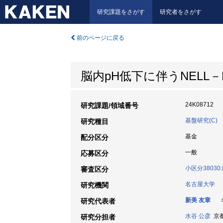
研究課題をさがす
研究者をさがす
前のページに戻る
脳内pH低下に伴うNEL
24K08712
研究課題/領域番号
基盤研究(C)
研究種目
基金
配分区分
一般
応募区分
小区分3803
審査区分
名古屋大学
研究機関
新美 友章
名
研究代表者
水谷 公彦
京都
研究分担者