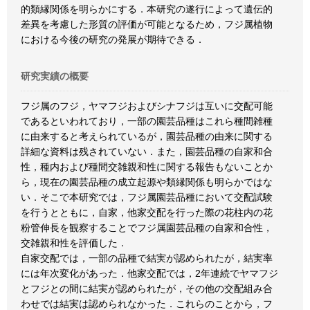
的類縁関係を明らかにする．本研究の遂行によって遺伝的
差異を考慮した形質の評価が可能となるため，フジ属植物
における今後の研究の発展が期待できる．
研究実績の概要
フジ属のフジ，ヤマフジおよびシナフジは互いに交配可能
であるといわれており，一部の園芸品種はこれら種間雑種
に由来すると考えられているが，園芸品種の由来に関する
詳細な資料は残されていない．また，園芸品種の自家和合
性，種内および種間交雑親和性に関する報告もないことか
ら，現在の園芸品種の成立起源や類縁関係も明らかではな
い．そこで本研究では，フジ属園芸品種において交配試験
を行うとともに，自家，他家交配を行った際の花柱内の花
粉管伸長を観察することでフジ属園芸品種の自家和合性，
交雑親和性を評価した．
自家交配では，一部の品種で結実が認められたが，結実率
には年次変化があった．他家交配では，2年連続でヤマフジ
とフジとの間に結実が認められたが，その他の交配組み合
わせでは結実は認められなかった．これらのことから，フ