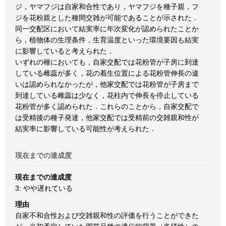
ジ，ヤマフジは自家和合性であり，ヤマフジを種子親，フ
ジを花粉親とした種間交雑が可能であることが示された．
同一交配区において結実率に年次変化が認められたことか
ら，植物体の生理条件，生育温度といった環境要因も結実
に影響していると考えられた．
いずれの種においても，自家交配では花粉管が子房に到達
している雌蕊が多く，花の着生位置による花粉管伸長の違
いは認められなかったが，他家交配では花粉管が子房まで
到達している雌蕊は少なく，花柱内で伸長を停止している
花粉管が多く認められた．これらのことから，自家交配で
は受精後の種子発達，他家交配では受精前の交雑親和性が
結実率に影響している可能性が考えられた．
現在までの達成度
現在までの達成度
3: やや遅れている
理由
自家不和合性および交雑親和性の評価を行うことができた