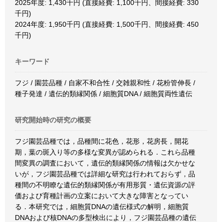
2025年度: 1,430千円 (直接経費: 1,100千円、間接経費: 330
千円)
2024年度: 1,950千円 (直接経費: 1,500千円、間接経費: 450
千円)
キーワード
フジ / 園芸品種 / 自家不和合性 / 交雑親和性 / 花粉管伸長 /
種子発達 / 遺伝的類縁関係 / 細胞質DNA / 細胞質両性遺伝
研究開始時の研究の概要
フジ園芸品種では，品種間に花色，花形，花房長，開花
期，葉の斑入り等の多様な変異が認められる．これら品種
間変異の調査において，遺伝的類縁関係の情報は欠かせな
いが，フジ園芸品種では詳細な研究は行われておらず，品
種間の不明瞭な遺伝的類縁関係が有用形質・遺伝資源の評
価および育種計画の立案において大きな障害となってい
る．本研究では，細胞質DNAの遺伝様式の解明，細胞質
DNAおよび核DNAの多型検出により，フジ園芸品種の遺伝