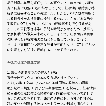
期的影響の差異を評価する。本研究では、特定の幼少期時
期に長期作動型OTを投与することで、社会性行動障害が持
続的に改善することを確認した。しかし、OTの投与時期に
よる特異性をより詳細に検討するために、さまざまな幼少
期時期にOTを投与し、成長後の行動解析を行う必要があ
る。この実験系は非常に手間や時間がかかるため、効率的
な解析手法の導入が求められる。そこで、社会性行動実験
の効率化と解析方法の自動化を目指している。これによ
り、より高精度かつ迅速な評価が可能となり、OTシグナル
の影響をより明確に理解することが期待される。
今後の研究の推進方策
1. 遺伝子改変マウスの導入と解析
遺伝子改変マウスの作成を引き続き行っていく。
2. 幼少期OT投与による社会性神経回路の発達への影響
幼少期に天然型OTおよび長期作動型OTを投与し、社会性神
経回路の発達に与える影響を解剖学的手法を用いて解析す
る。この実験を通じて、発達の過程における社会性神経回
路の変化や関連する神経ネットワークの形成を明らかにす