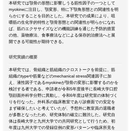
本研究では顎骨の形態に影響しうる筋性因子の一つとして
myokineに注目し、顎変形、特に下顎角形態との関連性を明
らかにすることを目的とした。本研究での成果により、咀
嚼筋の生化学的特性と顎骨形態との関連性が明らかになれ
ば、筋のエクササイズなどの機能訓練を通じた予防的措置
の他、薬物療法、食事療法などによる保存的治療法へと展
開できる可能性が期待できる。
研究実績の概要
本研究では、骨組織と筋組織のクロストークを前提に、筋
組織のtypeや筋量などのmechanical stress関連因子に加
え、液性因子であるmyokineが顎骨の変形に影響するのかを
検討する者である。申請者が令和5年度後半に長崎大学口腔
顎顔面外科学分野に異動し、令和6年度は研究室の体制づく
りを行なった。外科系の臨床教室であり診療面での安定を
まず確保したいと考えていたが、予想外に教室員の退職者
が多数となったため、研究体制の確立に難渋した。研究自
体は長崎大学と九州大学での共同研究として行うため、初
年度は九州大学での登録症例の変形パターンや臨床所見を