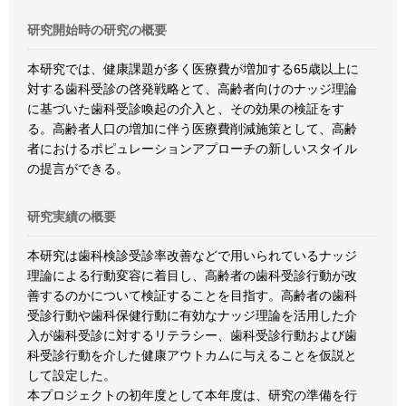
研究開始時の研究の概要
本研究では、健康課題が多く医療費が増加する65歳以上に
対する歯科受診の啓発戦略とて、高齢者向けのナッジ理論
に基づいた歯科受診喚起の介入と、その効果の検証をす
る。高齢者人口の増加に伴う医療費削減施策として、高齢
者におけるポピュレーションアプローチの新しいスタイル
の提言ができる。
研究実績の概要
本研究は歯科検診受診率改善などで用いられているナッジ
理論による行動変容に着目し、高齢者の歯科受診行動が改
善するのかについて検証することを目指す。高齢者の歯科
受診行動や歯科保健行動に有効なナッジ理論を活用した介
入が歯科受診に対するリテラシー、歯科受診行動および歯
科受診行動を介した健康アウトカムに与えることを仮説と
して設定した。
本プロジェクトの初年度として本年度は、研究の準備を行