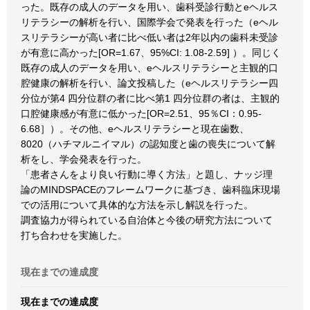
った。既存の成人のデータを用い、歯科受診行動とeヘルス
リテラシーの解析を行い、国際学会で発表を行った（eヘル
スリテラシーが高い者に比べ低い者は2年以内の歯科未受診
が有意に高かった[OR=1.67、95%CI: 1.08-2.59] ）。同じく
既存の成人のデータを用い、eヘルスリテラシーと主観的口
腔健康の解析を行い、論文投稿した（eヘルスリテラシー四
分位が第4 四分位群の者に比べ第1 四分位群の者は、主観的
口腔健康感が有意に低かった[OR=2.51、95％CI：0.95-
6.68］）。その他、eヘルスリテラシーと現在歯数、
8020（ハチマルニイマル）の認知度と歯の喪失について解
析をし、学会発表を行った。
「患者さんをより良い行動に導く方法」と題し、ナッジ理
論のMINDSPACEのフレームワークに基づき、歯科臨床現場
での活用について具体的な方法を示し解説を行った。
調査協力が得られている自治体と今後の研究方法について
打ち合わせを実施した。
現在までの達成度
現在までの達成度