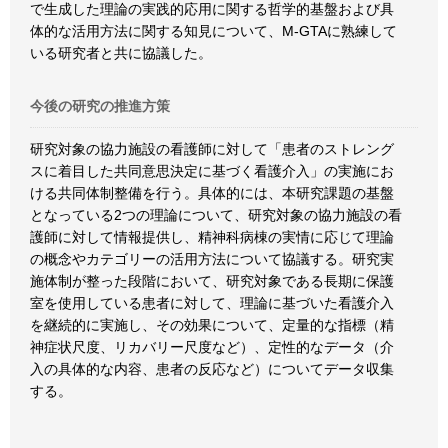
で生成した理論の実践的応用に関する哲学的基盤および具
体的な活用方法に関する知見について、M-GTAに熟練して
いる研究者と共に協議した。
今後の研究の推進方策
研究対象の協力施設の看護師に対して「患者のストレング
スに着目した共同意思決定に基づく看護介入」の実施にお
ける共同体制整備を行う。具体的には、本研究課題の基盤
となっている2つの理論について、研究対象の協力施設の看
護師に対して情報提供し、精神科病棟の実情に応じて理論
の概念やカテゴリーの活用方法について協議する。研究実
施体制が整った段階において、研究対象である長期に保護
室を使用している患者に対して、理論に基づいた看護介入
を継続的に実施し、その効果について、定量的な指標（精
神症状尺度、リカバリー尺度など）、定性的なデータ（介
入の具体的な内容、患者の反応など）についてデータ収集
する。