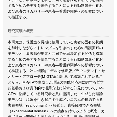
するためのモデルを統合することによる行動制限最小化お
よび患者のリカバリーや患者―看護師関係への影響につい
て検証する。
研究実績の概要
本研究は、保護室を長期に使用している患者の固有の状態
を加味しながらストレングスを引き出すための看護実践の
モデルと、看護師が患者と共同で意思決定する関係を構築
するためのモデルを統合することによる行動制限最小化お
よび患者のリカバリーや患者―看護師関係への影響につい
て検証する。2つの理論モデルは修正版グラウンデッド・セ
オリー・アプローチ(M-GTA)に基づいて構築されているこ
とから、M-GTAで生成した理論の実践的応用に関する哲学
的基盤および具体的な活用方法に関する知見について、M-
GTAに熟練している研究者と共に協議した。生成した理論
モデルは、現象を引き起こす生成メカニズムの根源である
実在領域（real domain）へ接近し、直接経験できる領域
（experimental domain）への接点を持てるように概念・カ
テゴリーの関係性を示したものである。現場の看護師が、