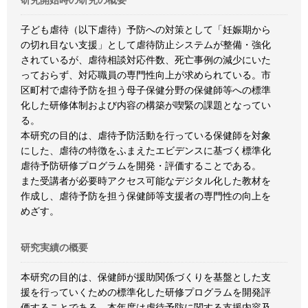
研究開始時の研究の概要
子ども虐待（以下虐待）予防への対策として「妊娠期から
の切れ目ない支援」として虐待防止システムが整備・強化
されているが、虐待相談対応件数、死亡事例の減少にいた
っておらず、対応職員の専門性向上が求められている。市
区町村で虐待予防を担う母子保健分野の保健師等への標準
化した研修体制および内容の構築が喫緊の課題となってい
る。
本研究の目的は、虐待予防活動を行っている保健師を対象
にした、虐待の特徴をふまえたエビデンスに基づく標準化
虐待予防研修プログラムを開発・評価することである。
また受講者が必要時アクセス可能なデジタル化した教材を
作成し、虐待予防を担う保健師等支援者の専門性の向上を
めざす。
研究実績の概要
本研究の目的は、保健師が援助関係づくりを基盤とした支
援を行っていくための標準化した研修プログラムを開発評
価することである。本年度は虐待予防に関する支援内容及