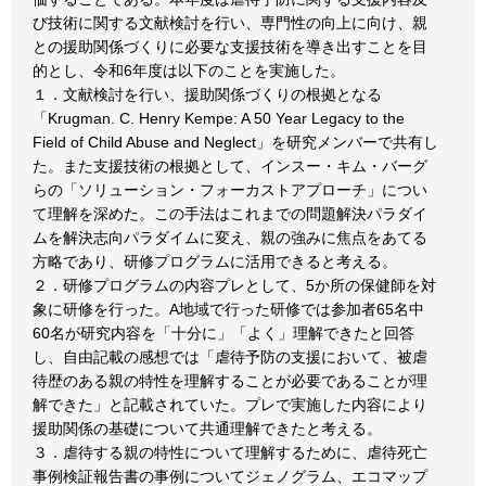
び技術に関する文献検討を行い、専門性の向上に向け、親
との援助関係づくりに必要な支援技術を導き出すことを目
的とし、令和6年度は以下のことを実施した。
１．文献検討を行い、援助関係づくりの根拠となる
「Krugman. C. Henry Kempe: A 50 Year Legacy to the
Field of Child Abuse and Neglect」を研究メンバーで共有し
た。また支援技術の根拠として、インスー・キム・バーグ
らの「ソリューション・フォーカストアプローチ」につい
て理解を深めた。この手法はこれまでの問題解決パラダイ
ムを解決志向パラダイムに変え、親の強みに焦点をあてる
方略であり、研修プログラムに活用できると考える。
２．研修プログラムの内容プレとして、5か所の保健師を対
象に研修を行った。A地域で行った研修では参加者65名中
60名が研究内容を「十分に」「よく」理解できたと回答
し、自由記載の感想では「虐待予防の支援において、被虐
待歴のある親の特性を理解することが必要であることが理
解できた」と記載されていた。プレで実施した内容により
援助関係の基礎について共通理解できたと考える。
３．虐待する親の特性について理解するために、虐待死亡
事例検証報告書の事例についてジェノグラム、エコマップ