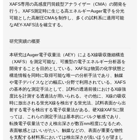
XAFS専用の高感度円筒鏡型アナライザー（CMA）の開発を
行う。XAFS測定時に生じる高エネルギーAuger電子を分光
可能とした高耐圧CMAを制作し、多くの試料系に適用可能
なAEY-XAFS法を確立する。
研究実績の概要
本研究はAuger電子収量法（AEY）によるX線吸収微細構造
（XAFS）を測定可能な、可搬型の電子エネルギー分析器を
開発することを目的としている。XAFSは物質の化学状態と
構造情報を同時に取得可能な唯一の分析手法であり、触媒
や電子デバイスなどの幅広い分野で利用されている。XAFS
の基本的な測定手法として、試料の透過前後におけるX線強
度比を計測する透過法が用いられる。その他に、X線の吸収
時に放出される蛍光X線を検出する蛍光法、試料表面から出
射する電子を検出する電子収量法がある。硬X線XAFSに限
っては、これらの測定手法は基本的にバルク敏感であり、
転換電子収量法でさえ検出深さが数百nm程度になるため、
表面敏感とはいいがたい。触媒などの、表面が重要な物性
を支配する材料系においては検出深さが浅いほうが望まし