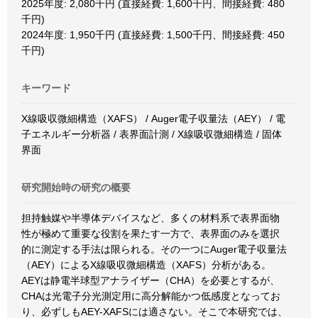
2025年度: 2,080千円 (直接経費: 1,600千円、間接経費: 480
千円)
2024年度: 1,950千円 (直接経費: 1,500千円、間接経費: 450
千円)
キーワード
X線吸収微細構造（XAFS） / Auger電子収量法（AEY） / 電
子エネルギー分析器 / 表界面計測 / X線吸収微細構造 / 固体
界面
研究開始時の研究の概要
担持触媒や半導体デバイスなど、多くの材料系で表界面物
性が極めて重要な役割を果たす一方で、表界面のみを選択
的に測定する手法は限られる。その一つにAuger電子収量法
（AEY）によるX線吸収微細構造（XAFS）分析がある。
AEYは静電半球型アナライザー（CHA）を必要とするが、
CHAは光電子分光測定用に高分解能かつ低感度となってお
り、必ずしもAEY-XAFSには適さない。そこで本研究では、