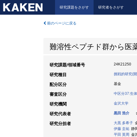
研究課題をさがす
研究者をさがす
前のページに戻る
難溶性ペプチド群から医
24K21250
研究課題/領域番号
挑戦的研究(開
研究種目
基金
配分区分
中区分37:
審査区分
金沢大学
研究機関
黒田 浩介
金
研究代表者
大黒 多希子
金
研究分担者
伊藤 圭祐
静岡
平田 英周
金沢