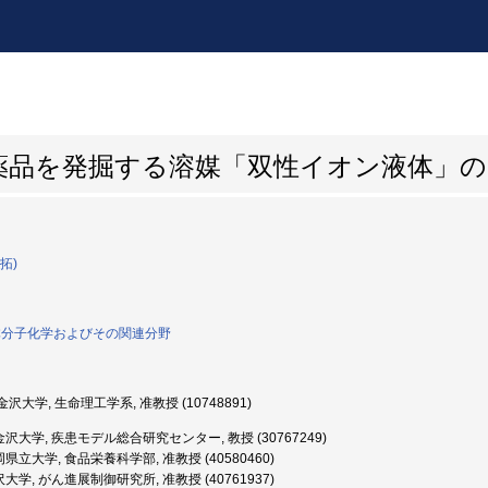
薬品を発掘する溶媒「双性イオン液体」の
拓)
生体分子化学およびその関連分野
沢大学, 生命理工学系, 准教授 (10748891)
沢大学, 疾患モデル総合研究センター, 教授 (30767249)
県立大学, 食品栄養科学部, 准教授 (40580460)
大学, がん進展制御研究所, 准教授 (40761937)