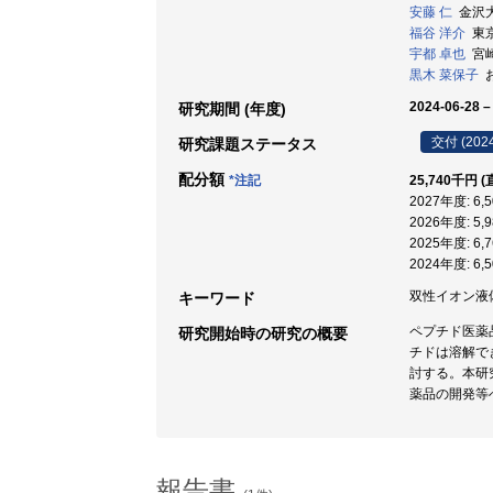
安藤 仁
金沢大学
福谷 洋介
東京
宇都 卓也
宮崎大
黒木 菜保子
お
2024-06-28 –
研究期間 (年度)
交付 (202
研究課題ステータス
配分額
*注記
25,740千円 
2027年度: 6
2026年度: 5
2025年度: 6
2024年度: 6
双性イオン液体 
キーワード
ペプチド医薬
研究開始時の研究の概要
チドは溶解で
討する。本研
薬品の開発等
報告書